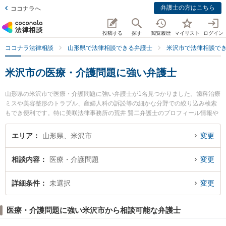
弁護士の方はこちら
ココナラへ
投稿する
探す
閲覧履歴
マイリスト
ログイン
ココナラ法律相談
山形県で法律相談できる弁護士
米沢市で法律相談で
米沢市の医療・介護問題に強い弁護士
山形県の米沢市で医療・介護問題に強い弁護士が1名見つかりました。歯科治療
ミスや美容整形のトラブル、産婦人科の訴訟等の細かな分野での絞り込み検索
もでき便利です。特に美咲法律事務所の荒井 賢二弁護士のプロフィール情報や
弁護士費用、強みなどが注目されています。『米沢市で土日や夜間に発生した
医療・介護問題のトラブルを今すぐに弁護士に相談したい』『医療・介護問題
エリア
山形県、米沢市
変更
のトラブル解決の実績豊富な近くの弁護士を検索したい』『初回相談無料で医
療・介護問題を法律相談できる米沢市内の弁護士に相談予約したい』などでお
相談内容
医療・介護問題
変更
困りの相談者さんにおすすめです。
詳細条件
未選択
変更
医療・介護問題に強い米沢市から相談可能な弁護士