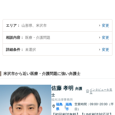
エリア
山形県、米沢市
変更
相談内容
医療・介護問題
変更
詳細条件
未選択
変更
米沢市から近い医療・介護問題に強い弁護士
佐藤 孝明
弁護
インタビューを見
る
士
福光法律事務所
福島
福島
営業時間：09:00~20:00（平
|
県
市
日）
【初回相談無料】【LINE相談対応可】