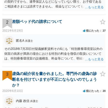
の契約ですから、連帯保証人などになっていない限り、お子様である
ご相談者さまには請求できません。 税金などについても滞納している
のはお父様ですから、お子様に請求が来ることはありません。 生活保
護受給の際に扶養できないかという連絡が役所から来ますが、できな
い旨回答すればそれまでです。 相続が開始した場合については先述の
2
差額ベッド代の請求について
通りです。 民法上の扶養義務はご相談者さまがお考えのほど強いもの
ではありません。 あくまでも、余力の範囲で認められるものです。 親
2021年6月19日
役にたった
27
の介護は子供がみるという民法の条文はありません。 また、親に対す
る扶養義務は配偶者や子に対する扶養義務に比べて弱いものです。 生
匿名A
弁護士
まれてすぐ両親が離婚し、その後会っていなかったという事情も、扶
その2018年7月20日付疑義解釈資料その6にも「特別療養環境室以外の
養義務の順位を下げる一つの理由になります。
病室の病床が満床の場合における特別の料金を徴収の取扱いについて
は、特別療養環境室の設備構造、料金等について、明確かつ懇切丁寧
に説明し、その上で、患者が特別療養環境室への入院に同意している
ことが確認される場合には、特別療養環境室以外の病室の病床が満床
であっても、特別の料金を徴収することは差し支えない。」と書いて
3
虚偽の紹介状を書かれました。専門外の虚偽の診
あるので、当局の立場としても「病院理由(大部屋に空きがない等)での
断名を付けていますが不正にならないのでしょう
差額ベッド代は請求してはならない」とは言っていません。 「入院の
か？
必要があるにもかかわらず、特別の料金の支払いに同意しないのであ
2020年6月10日
役にたった
20
れば、他院を受診するよう言われた」という事例についても「不適切
と思われる事例」と言及されているだけで「不適切である」と断定も
内藤 政信
弁護士
されていないですし、違法であることも示唆されていません。ですの
で、「同意しないのであれば他院を受診するように」という表現が不