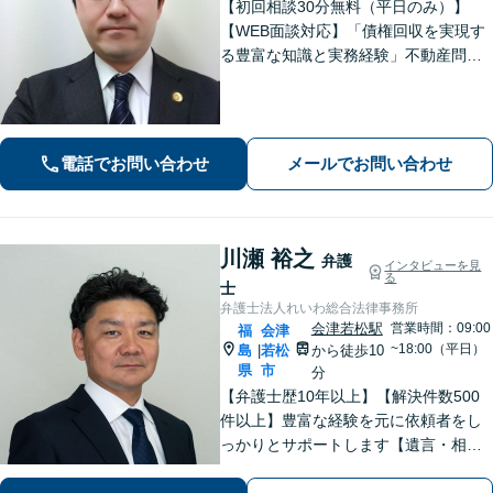
【初回相談30分無料（平日のみ）】
【WEB面談対応】「債権回収を実現す
る豊富な知識と実務経験」不動産問
題：賃貸借契約書の作成から入居者と
のトラブル対応まで、オーナーさまの
立場に立った解決をご提案します。
【休日・夜間相談可】
電話でお問い合わせ
メールでお問い合わせ
川瀬 裕之
弁護
インタビューを見
る
士
弁護士法人れいわ総合法律事務所
会津若松駅
営業時間：09:00
福
会津
~18:00（平日）
島
若松
から徒歩10
|
県
市
分
【弁護士歴10年以上】【解決件数500
件以上】豊富な経験を元に依頼者をし
っかりとサポートします【遺言・相
続】遺言書作成など、揉めない相続を
目指します【離婚・男女問題】離婚は