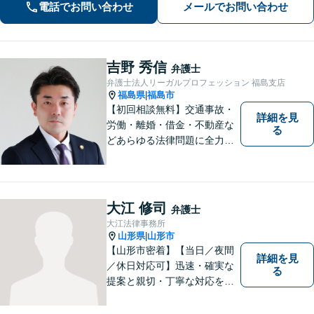
電話でお問い合わせ
メールでお問い合わせ
人それぞれ置かれた状況が異なるた
め、その人にあった解決策を探ります
吉野 秀信
弁護士
弁護士法人リーガルプロフェッション 福島支店
福島県
福島市
|
【初回相談無料】交通事故・
詳細を見
労働・離婚・借金・不動産な
る
どあらゆる法律問題に全力を
尽くします。ご相談者様に寄
り添い、最善の解決策へと導
くことを最も重視ししていま
す。お困りの方はまずはご相
大江 修司
弁護士
談ください。
大江法律事務所
山形県
山形市
|
【山形市密着】【当日／夜間
詳細を見
／休日対応可】迅速・確実な
る
提案と親切・丁寧な対応をい
たします。必ず皆様のお力に
なりますので、お気軽にご相