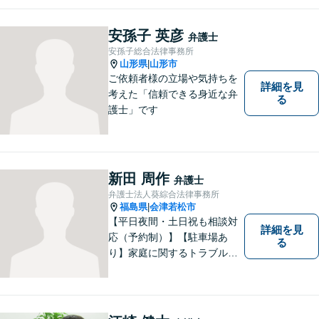
談下さい。【法テラス利用
可】不安や問題について法的
安孫子 英彦
弁護士
リスクを説明し、見通しを立
安孫子総合法律事務所
て、より良い解決に導くお手
山形県
山形市
|
伝いをいたします。
ご依頼者様の立場や気持ちを
詳細を見
考えた「信頼できる身近な弁
る
護士」です
新田 周作
弁護士
弁護士法人葵綜合法律事務所
福島県
会津若松市
|
【平日夜間・土日祝も相談対
詳細を見
応（予約制）】【駐車場あ
る
り】家庭に関するトラブルか
ら企業のトラブルまで、まず
は一度ご相談ください。