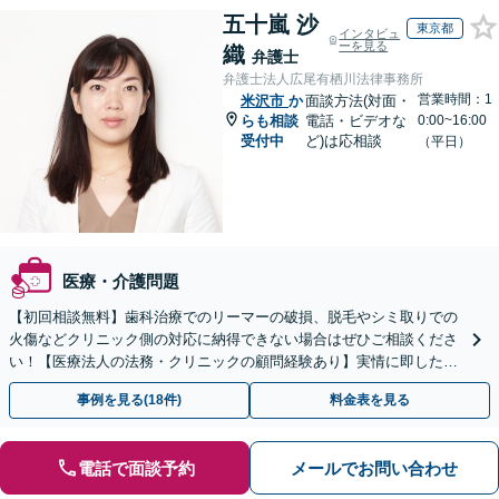
五十嵐 沙
東京都
インタビュ
ーを見る
織
弁護士
弁護士法人広尾有栖川法律事務所
営業時間：1
米沢市
か
面談方法(対面・
らも相談
電話・ビデオな
0:00~16:00
受付中
ど)は応相談
（平日）
医療・介護問題
【初回相談無料】歯科治療でのリーマーの破損、脱毛やシミ取りでの
火傷などクリニック側の対応に納得できない場合はぜひご相談くださ
い！【医療法人の法務・クリニックの顧問経験あり】実情に即したア
ドバイスで、納得のできるトラブルの解決を目指します。
事例を見る(18件)
料金表を見る
電話で面談予約
メールでお問い合わせ