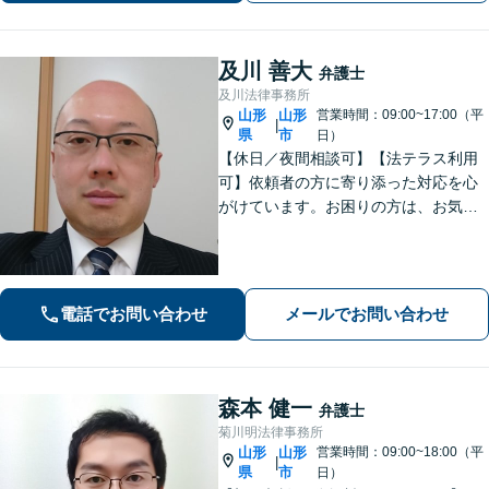
【駐車場あり】【山形駅11分】
及川 善大
弁護士
及川法律事務所
山形
山形
営業時間：09:00~17:00（平
|
県
市
日）
【休日／夜間相談可】【法テラス利用
可】依頼者の方に寄り添った対応を心
がけています。お困りの方は、お気軽
にご相談ください。
電話でお問い合わせ
メールでお問い合わせ
森本 健一
弁護士
菊川明法律事務所
山形
山形
営業時間：09:00~18:00（平
|
県
市
日）