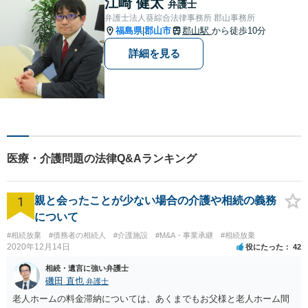
江崎 健太
弁護士
弁護士法人葵綜合法律事務所 郡山事務所
福島県
郡山市
郡山駅
から徒歩10分
|
詳細を見る
医療・介護問題の法律Q&Aランキング
1
親と会ったことが少ない場合の介護や相続の義務
について
#相続放棄
#債務者の相続人
#介護施設
#M&A・事業承継
#相続放棄
2020年12月14日
役にたった
42
相続・遺言に強い弁護士
磯田 直也
弁護士
老人ホームの料金滞納については、あくまでもお父様と老人ホーム間