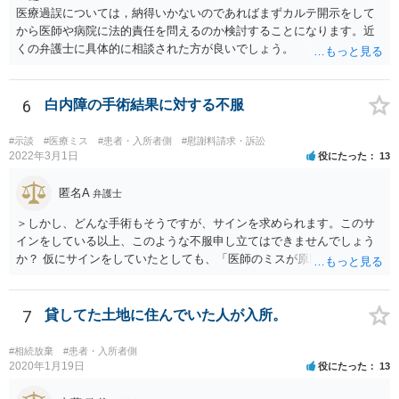
医療過誤については，納得いかないのであればまずカルテ開示をして
から医師や病院に法的責任を問えるのか検討することになります。近
くの弁護士に具体的に相談された方が良いでしょう。
6
白内障の手術結果に対する不服
#示談
#医療ミス
#患者・入所者側
#慰謝料請求・訴訟
2022年3月1日
役にたった
13
匿名A
弁護士
＞しかし、どんな手術もそうですが、サインを求められます。このサ
インをしている以上、このような不服申し立てはできませんでしょう
か？ 仮にサインをしていたとしても、「医師のミスが原因で老眼がひ
どくなったといえるような場合」や「白内障の手術の合併症として老
眼が悪化することがあるにもかかわらず、全く説明されなかったよう
な場合」には、請求することは可能です。
7
貸してた土地に住んでいた人が入所。
#相続放棄
#患者・入所者側
2020年1月19日
役にたった
13