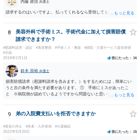
内藤 政信
弁護士
請求するのはいいですよ。 払ってくれるなら受領してもいいですよ。
8
美容外科で手術ミス。手術代金に加えて損害賠償
請求できますか？
#慰謝料請求・訴訟
#美容整形
#手術ミス・事故
#病院・介護サービス提供者側
#示談
2018年2月1日
役にたった
16
鈴木 崇裕
弁護士
損害賠償請求（慰謝料請求を含みます。）をするためには，簡単にい
うと次の条件を満たす必要があります。 ① 手術にミスがあったこ
と ※病院側が認めているようですから問題ないと思います。 ② 手
術のミスの「せいで」仕事を休まなければならなくなったこと ③ 手
術のミスの「せいで」マスクが外せなくなったこと ④ 仕事を休まな
ければならなくなった「せいで」休業損害が発生したこと ⑤ マスク
9
弟の入院費支払いを拒否できますか
を外せなくなった「せいで」経済的に評価できる精神的な損害が発生
したこと 「せいで」と強調した点が，内藤先生のご指摘なさる「相当
#督促の停止
#患者・入所者側
#介護施設
因果関係」です。 手術のミスと関係のないことまでは責任追及ができ
2022年9月20日
役にたった
15
ないということです。 手術のミスの結果，手術前と比べて見た目が著