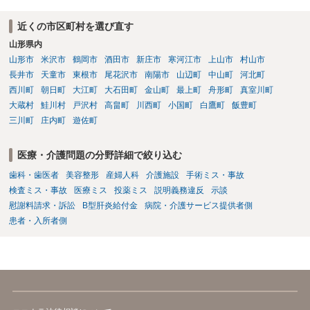
訴の確率をこの場でお伝えすることはできませんので、個別に依頼し
た弁護士にご相談いただき、ご質問ください。 一般的な回答となり恐
近くの市区町村を選び直す
縮ですが、使途不明金訴訟の場合には、よくて５分５分というところ
山形県内
です。 なお、仮に裁判で勝ったとしても弟さんに資力がないと具体的
な回収をすることはできませんので、弟さんの財産への事前の仮差押
山形市
米沢市
鶴岡市
酒田市
新庄市
寒河江市
上山市
村山市
え等もきちんと検討してくれる弁護士の方にご相談いただくことをお
長井市
天童市
東根市
尾花沢市
南陽市
山辺町
中山町
河北町
勧めいたします。
西川町
朝日町
大江町
大石田町
金山町
最上町
舟形町
真室川町
大蔵村
鮭川村
戸沢村
高畠町
川西町
小国町
白鷹町
飯豊町
三川町
庄内町
遊佐町
医療・介護問題の分野詳細で絞り込む
歯科・歯医者
美容整形
産婦人科
介護施設
手術ミス・事故
検査ミス・事故
医療ミス
投薬ミス
説明義務違反
示談
慰謝料請求・訴訟
B型肝炎給付金
病院・介護サービス提供者側
患者・入所者側