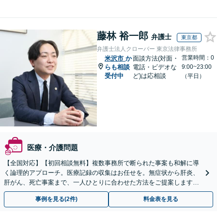
藤林 裕一郎
弁護士
東京都
弁護士法人クローバー 東京法律事務所
営業時間：0
米沢市
か
面談方法(対面・
らも相談
電話・ビデオな
9:00~23:00
受付中
ど)は応相談
（平日）
医療・介護問題
【全国対応】【初回相談無料】複数事務所で断られた事案も和解に導
く論理的アプローチ。医療記録の収集はお任せを。無症状から肝炎、
肝がん、死亡事案まで、一人ひとりに合わせた方法をご提案します。
手続きの負担を減らし、権利を守ります。
事例を見る(2件)
料金表を見る