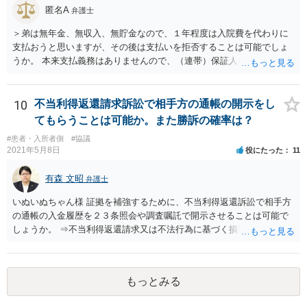
しく悪くなってしまったとか， 手術のミスの結果，入院期間が延びて
匿名A
弁護士
しまったとかいう事情があれば， 追加請求が可能な余地があります。
＞弟は無年金、無収入、無貯金なので、１年程度は入院費を代わりに
ただし，手術代の返金に応じた際に「これ以上金銭の請求はしませ
支払おうと思いますが、その後は支払いを拒否することは可能でしょ
ん」という趣旨の合意をしてしまっていると， 上記の請求は，基本的
うか。 本来支払義務はありませんので、（連帯）保証人などにならな
には困難となります。
ければ、支払いを拒絶することは可能です。
10
不当利得返還請求訴訟で相手方の通帳の開示をし
てもらうことは可能か。また勝訴の確率は？
#患者・入所者側
#協議
2021年5月8日
役にたった
11
有森 文昭
弁護士
いぬいぬちゃん様 証拠を補強するために、不当利得返還訴訟で相手方
の通帳の入金履歴を２３条照会や調査嘱託で開示させることは可能で
しょうか。 ⇒不当利得返還請求又は不法行為に基づく損害賠償請求の
いずれかになるものと思いますが、その裁判手続きの中で、調査嘱託
等を行うことは十分考えられます。もっとも、網羅的な探索的調査と
なることを裁判所は忌避しますので、具体的な期間等を特定して行う
もっとみる
必要があります。 不正引き出しと入金の金額と日付がすべて一致して
いた場合勝訴の確率はどのくらいでしょうか。 ⇒誠に恐縮ですが、勝