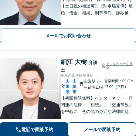
【土日祝の相談可】【駐車場完備】離
婚、借金、相続、刑事事件、詐欺被
害、労働、不動産、企業法務など、依
頼者さまと想いを分かち合いながら丁
寧にサポートいたします【地元・福島
メールでお問い合わせ
市出身の弁護士】
細江 大樹
弁護
インタビューを見
る
士
樹氷の森法律事務所
山
山
山形駅
か
営業時間：09:00~
形
形
|
17:00（平日）
ら徒歩10分
県
市
【初回相談無料】インターネット・IT
関連の法律、『相続』、『交通事故』
を中心に、その他の身近な法律問題も
広く取り扱っております。一人で悩ま
ず、まずはお気軽にご相談ください
電話で面談予約
メールで面談予約
【オンライン相談可能】【完全個室】