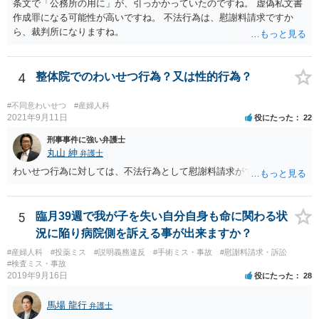
条文で「公務所の用に」が、引っかかっていたのですね。 虚偽私文書
適切なだけで、たとえば言い方を変えて「緊急手術をおすすめします
作成罪になる可能性が高いですね。 不法行為は、慰謝料請求ですか
が、当病院は現在大部屋が満床なので大部屋を希望される場合は本日
ら、裁判所になりますね。
の緊急手術には応じられません。１日当たり１万８７００円の個室で
あれば対応できますが。」と言えば、問題ないとされる余地もあるか
と存じます。 ご記載いただいた事実関係を拝見するかぎり、緊急手術
4
整体院でのわいせつ行為？又は性的行為？
が望ましい状況における病院側の説明としては十分だと思いますし、
そのような状況においてどこまで説明すれば「懇切丁寧」と言えるの
#不同意わいせつ
#産婦人科
かについても考え方が分かれると思います。それに加えて、そもそも
2021年9月11日
役にたった
22
通達に民間に対する法的拘束力はないこと(下級行政機関に対する拘束
力しかありません)を考えれば、一応の説明を受けて同意した以上、病
刑事事件に強い弁護士
院側からは同意書に「１日当たり」という記載が抜けていることを奇
丸山 紳
弁護士
貨として不当に支払を拒んでいると見られて、今後あなたやあなたの
わいせつ行為に対しては、不法行為として慰謝料請求ができます。
ご家族がその大学病院を受診せざるを得なくなった場合に事実上の不
利益を受ける可能性は否定できないように思われます。
5
臨月39週で我が子を失い自分自身も命に関わる状
況に陥り病院側を訴える事が出来ますか？
#産婦人科
#投薬ミス
#説明義務違反
#手術ミス・事故
#慰謝料請求・訴訟
#検査ミス・事故
2019年9月16日
役にたった
28
馬場 龍行
弁護士