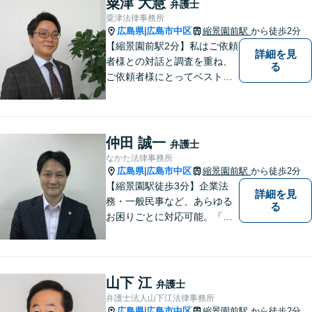
粟津 大慧
弁護士
とき、迷ったときはお気軽に
粟津法律事務所
ご相談ください。
広島県
広島市中区
縮景園前駅
から徒歩2分
|
【縮景園前駅2分】私はご依頼
詳細を見
者様との対話と調査を重ね、
る
ご依頼者様にとってベストな
解決方法を提示・実現してい
くことを大事にしています。
幅広い事件についてご依頼者
様にご満足いただけるよう、
仲田 誠一
弁護士
日々研鑽を積んでおります。
なかた法律事務所
ぜひお気軽にご相談くださ
広島県
広島市中区
縮景園前駅
から徒歩2分
|
い。
【縮景園駅徒歩3分】企業法
詳細を見
務・一般民事など、あらゆる
る
お困りごとに対応可能。「実
直」「真摯」「専門性」を大
切する弁護士です。お気軽に
ご相談ください。【日・祝も
対応可】
山下 江
弁護士
弁護士法人山下江法律事務所
広島県
広島市中区
縮景園前駅
から徒歩2分
|