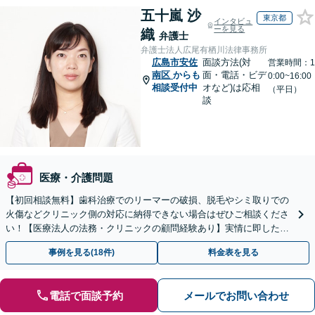
五十嵐 沙
東京都
インタビュ
ーを見る
織
弁護士
弁護士法人広尾有栖川法律事務所
広島市安佐
面談方法(対
営業時間：1
南区
からも
面・電話・ビデ
0:00~16:00
相談受付中
オなど)は応相
（平日）
談
医療・介護問題
【初回相談無料】歯科治療でのリーマーの破損、脱毛やシミ取りでの
火傷などクリニック側の対応に納得できない場合はぜひご相談くださ
い！【医療法人の法務・クリニックの顧問経験あり】実情に即したア
ドバイスで、納得のできるトラブルの解決を目指します。
事例を見る(18件)
料金表を見る
電話で面談予約
メールでお問い合わせ