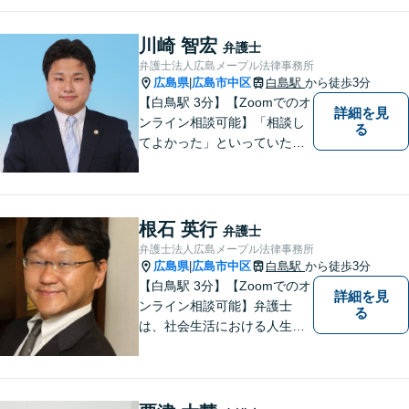
もみなさんのお力になりたい
と思っています。少しでも何
川崎 智宏
弁護士
か気になることがありました
弁護士法人広島メープル法律事務所
ら、お気軽にご相談くださ
広島県
広島市中区
白島駅
から徒歩3分
|
い。
【白鳥駅 3分】【Zoomでのオ
詳細を見
ンライン相談可能】「相談し
る
てよかった」といっていただ
けるように、依頼者に寄り添
い、ベストな解決を目指しま
す。打ち合わせ室内にキッズ
スペースのご用意が可能で
根石 英行
弁護士
す。ご希望の方はご予約の際
弁護士法人広島メープル法律事務所
にお申し付けください。
広島県
広島市中区
白島駅
から徒歩3分
|
【白鳥駅 3分】【Zoomでのオ
詳細を見
ンライン相談可能】弁護士
る
は、社会生活における人生の
パートナー、転ばぬ先の杖だ
と考えています。リラックス
してお話しいただける環境を
整えておりますので、困った