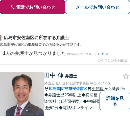
電話でお問い合わせ
メールでお問い合わせ
広島市安佐南区に所在する弁護士
広島市安佐南区の事務所等での面談予約が可能です。
1
人の弁護士が見つかりました
(検索結果について詳しくは
こちら
)
1件中 1-1件を表示
田中 伸
弁護士
弁護士法人山下江法律事務所 中筋オフィス
広島県
広島市安佐南区
中筋駅
から徒歩2分
|
◆弁護士歴25年以上◆初回相
詳細を見
談無料（1時間程度）◆中筋駅
る
徒歩2分◆電話/オンライン相
談可◆夜間相談可◆相続、交
通事故、離婚、不貞慰謝料請
求、企業法務等。広島市北部