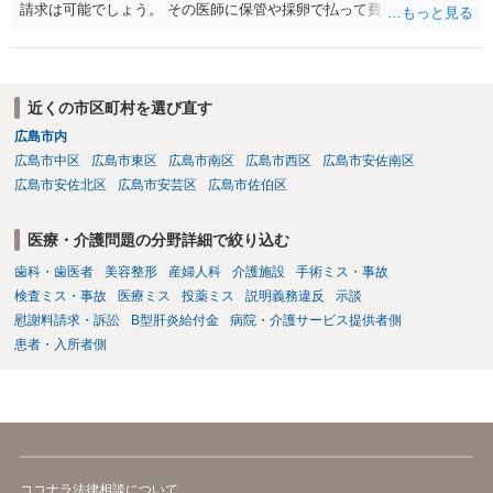
請求は可能でしょう。 その医師に保管や採卵で払って費用の返金＋α
（ここがいくらになるか、相場はわかりませんが）の請求になるかと
思います。
近くの市区町村を選び直す
広島市内
広島市中区
広島市東区
広島市南区
広島市西区
広島市安佐南区
広島市安佐北区
広島市安芸区
広島市佐伯区
医療・介護問題の分野詳細で絞り込む
歯科・歯医者
美容整形
産婦人科
介護施設
手術ミス・事故
検査ミス・事故
医療ミス
投薬ミス
説明義務違反
示談
慰謝料請求・訴訟
B型肝炎給付金
病院・介護サービス提供者側
患者・入所者側
ココナラ法律相談について