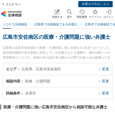
弁護士の方はこちら
ココナラへ
投稿する
探す
閲覧履歴
マイリスト
ログイン
ココナラ法律相談
広島県で法律相談できる弁護士
広島市で法律相談で
広島市安佐南区の医療・介護問題に強い弁護士
広島県の広島市安佐南区で医療・介護問題に強い弁護士が1名見つかりました。
初回面談無料や休日面談に対応している弁護士なども掲載中。歯科治療ミスや
美容整形のトラブル、産婦人科の訴訟等の細かな分野での絞り込み検索もでき
便利です。特に弁護士法人山下江法律事務所 中筋オフィスの田中 伸弁護士のプ
ロフィール情報や弁護士費用、強みなどが注目されています。『広島市安佐南
エリア
広島県、広島市安佐南区
変更
区で土日や夜間に発生した医療・介護問題のトラブルを今すぐに弁護士に相談
したい』『医療・介護問題のトラブル解決の実績豊富な近くの弁護士を検索し
相談内容
医療・介護問題
変更
たい』『初回相談無料で医療・介護問題を法律相談できる広島市安佐南区内の
弁護士に相談予約したい』などでお困りの相談者さんにおすすめです。
詳細条件
未選択
変更
医療・介護問題に強い広島市安佐南区から相談可能な弁護士