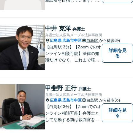
相談所を目指しています。依
頼者さまの抱えていらっしゃ
る不安や、ご希望を丁寧にお
伺いいたします。法律トラブ
ルにお悩みの方はご相談くだ
中井 克洋
弁護士
さい。
弁護士法人広島メープル法律事務所
広島県
広島市中区
白島駅
から徒歩3分
|
【白鳥駅 3分】【Zoomでのオ
詳細を見
ンライン相談可能】法律の知
る
識だけでなく、これまで培っ
てきた経験や現場感覚を大切
にして、これからもご助言や
事件処理を迅速かつ丁寧に行
ってまいります。 ぜひご相談
甲斐野 正行
弁護士
ください。
弁護士法人広島メープル法律事務所
広島県
広島市中区
白島駅
から徒歩3分
|
【白鳥駅 3分】【Zoomでのオ
詳細を見
ンライン相談可能】弁護士と
る
して活動する前は裁判官を務
めておりました。裁判官とし
ての経験を活かして、少しで