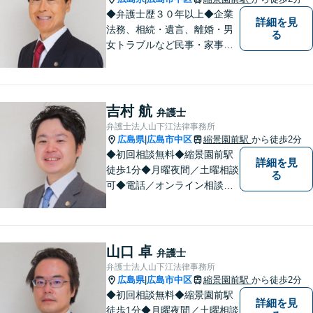
◆弁護士歴３０年以上◆企業
詳細を見
法務、相続・遺言、離婚・男
る
女トラブルなど民事・家事事
件全般、刑事弁護などお任せ
ください！◆縮景園前駅徒歩1
分◆月曜夜間／土曜相談可◆
電話／オンライン相談可◆相
吉村 航
弁護士
談実績39,000件以上（事務所
弁護士法人山下江法律事務所
総数）
広島県
広島市中区
縮景園前駅
から徒歩2分
|
◆初回相談無料◆縮景園前駅
詳細を見
徒歩1分◆月曜夜間／土曜相談
る
可◆電話／オンライン相談可
◆相談実績36,000件以上（事
務所総数）◆インターネッ
ト・ＳＮＳトラブル、知的財
産、相続・遺言、交通事故な
山口 卓
弁護士
ど
弁護士法人山下江法律事務所
広島県
広島市中区
縮景園前駅
から徒歩2分
|
◆初回相談無料◆縮景園前駅
詳細を見
徒歩1分◆月曜夜間／土曜相談