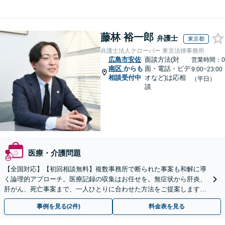
藤林 裕一郎
弁護士
東京都
弁護士法人クローバー 東京法律事務所
広島市安佐
面談方法(対
営業時間：0
南区
からも
面・電話・ビデ
9:00~23:00
相談受付中
オなど)は応相
（平日）
談
医療・介護問題
【全国対応】【初回相談無料】複数事務所で断られた事案も和解に導
く論理的アプローチ。医療記録の収集はお任せを。無症状から肝炎、
肝がん、死亡事案まで、一人ひとりに合わせた方法をご提案します。
手続きの負担を減らし、権利を守ります。
事例を見る(2件)
料金表を見る