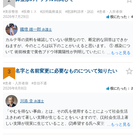
ないです。 一度、最寄りの「刑事に強い」とうたっている弁護士に相
談してみてはいかがでしょうか。 以上、ご参考まで。
#美容整形
#医療ミス
#説明義務違反
#慰謝料請求・訴訟
#患者・入所者側
2026年7月29日
役にたった
4
國増 雄一郎
弁護士
カルテ等の資料を確認していない状態なので、断定的な回答はできか
ねますが、今のところは以下のことがいえると思います。 ① 感染につ
いて 術前検査で黄色ブドウ球菌陽性が判明していたにもかかわらず、
予防的抗菌処置を行わずに手術を施行したことについて、当時の標準
的な医療水準に照らして相当でないと判断された場合には、相手方の
過失が認められる可能性があります。 当時の標準的な医療水準につい
3
名字と名前変更に必要なものについて知りたい
ては、リサーチの必要性があると思います。 ② 肋軟骨採取について
仮に左右でリスクが著しくことなるという事実が立証できるのであれ
#患者・入所者側
#音信不通
ば、それに関する説明や選択の機会が与えられなかったことは、説明
2026年8月8日
役にたった
2
義務違反にあたり、慰謝料が請求できる可能性があります。 ③ 鼻孔縁
挙上について 施術内容に「鼻孔緑挙上」が含まれる合意がある事実
川添 圭
弁護士
と、それを相手方が勝手に取りやめた事実を立証できれば、債務不履
「やむを得ない事由」とは、その氏を使用することによって社会生活
行責任を追及できる可能性があります。 また術中の変更可能性に関す
上きわめて著しい支障が生じることをいいますので、(1)社会生活上著
る事前の説明がなされていないのであれば、説明義務違反にあたり、
しい支障が現実に生じていること、(2)希望する氏へ変更できればその
これについても損害賠償請求できる可能性があります。 詳しくは、術
支障が解消できる（解消される）ことを、具体的な資料をもって説明
前説明書や同意書の内容を精査する必要があります。 なお、請求書に
できるかどうかがポイントです。 記録中に現れた一切の事情が判断対