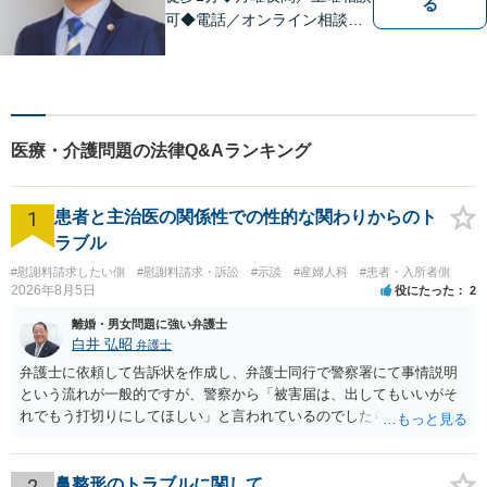
る
可◆電話／オンライン相談可
◆相談実績36,000件以上（事
務所総数）◆民事事件（任意
整理・自己破産、債権回収
等）、家事事件（離婚・相続
等）、刑事事件（刑事弁護、
医療・介護問題の法律Q&Aランキング
告訴、犯罪被害者支援等）な
ど
1
患者と主治医の関係性での性的な関わりからのト
ラブル
#慰謝料請求したい側
#慰謝料請求・訴訟
#示談
#産婦人科
#患者・入所者側
2026年8月5日
役にたった
2
離婚・男女問題に強い弁護士
白井 弘昭
弁護士
弁護士に依頼して告訴状を作成し、弁護士同行で警察署にて事情説明
という流れが一般的ですが、警察から「被害届は、出してもいいがそ
れでもう打切りにしてほしい」と言われているのでしたら、あまり結
論は変わらないかもしれないですね。 所轄の警察を飛び越えて、直接
検察庁に訴えるのもありかもしれないですが、実際に捜査をするの
は、結局所轄だと思われますので、やはり結論は変わらないかもしれ
2
鼻整形のトラブルに関して