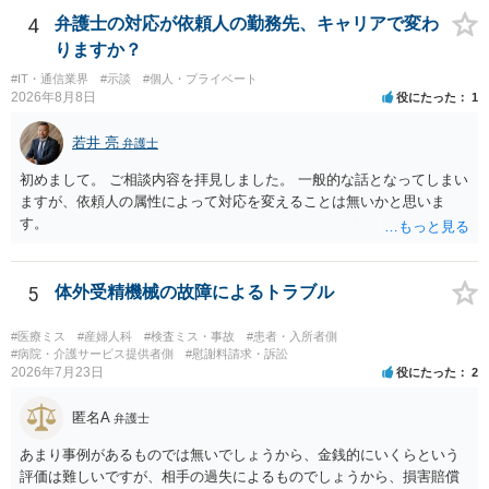
鼻孔緑挙上が実施内容として記載されている事実は、施術内容に鼻孔
象ですので、上記(1)と(2)を説明できる資料は全て（ただし理路整然
4
弁護士の対応が依頼人の勤務先、キャリアで変わ
緑挙上が含まれる合意がある事実を推認させる事実になると思われま
に）提出することが必要になります。「フラッシュバック」とのこと
す。 ④当初の手術費用の返金や、他院での修正手術費用についても補
りますか？
なので、例えば、医学上確立されているPTSDの診断基準に合致した説
償を求めることが可能かについて 上記①〜③で記載された相手方の過
#IT・通信業界
#示談
#個人・プライベート
明とそれに沿う資料の提出が必要になってくるように思います。 精神
失又は債務不履行（他に過失又は債務不履行がある場合はそれも含
2026年8月8日
役にたった
1
的・心理的な理由の氏変更は様々な意味でハードルがかなり高く、弁
む）が認定され、それらと損害（当初の手術費用や他院での修正手術
護士へ依頼しても苦労することが強く予想されるところです。、もし
費用）との間に相当因果関係が認められる場合は、補償を求めること
若井 亮
弁護士
本人申立てをお考えであれば、医学知識はもちろん法律知識も要求さ
は可能です。 以上です。 何かあればご連絡ください。
れますので、性急な申立てをせず、知識と資料をしっかりと揃えて、
初めまして。 ご相談内容を拝見しました。 一般的な話となってしまい
万全の体制で申立てに臨んだ方がよいと思われます。
ますが、依頼人の属性によって対応を変えることは無いかと思いま
す。
5
体外受精機械の故障によるトラブル
#医療ミス
#産婦人科
#検査ミス・事故
#患者・入所者側
#病院・介護サービス提供者側
#慰謝料請求・訴訟
2026年7月23日
役にたった
2
匿名A
弁護士
あまり事例があるものでは無いでしょうから、金銭的にいくらという
評価は難しいですが、相手の過失によるものでしょうから、損害賠償