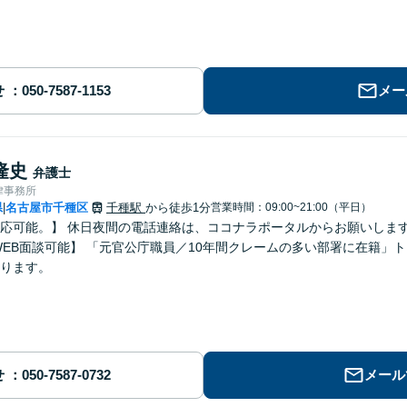
せ
メー
隆史
弁護士
律事務所
県
名古屋市千種区
千種駅
から徒歩1分
営業時間：09:00~21:00（平日）
|
可能。】 休日夜間の電話連絡は、ココナラポータルからお願いします。 【突発の契約トラブルへの
ります。
せ
メール