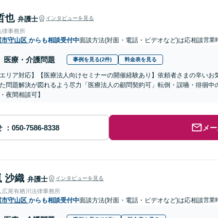
哲也
弁護士
インタビューを見る
法律事務所
屋市守山区
からも相談受付中
面談方法(対面・電話・ビデオなど)は応相談
営業時
医療・介護問題
事例を見る(2件)
料金表を見る
エリア対応】【医療法人向けセミナーの開催経験あり】依頼者さまの辛いお
た問題解決が図れるよう尽力「医療法人の顧問契約可」転倒・誤嚥・徘徊中
・夜間相談可】
せ
メー
 沙織
弁護士
インタビューを見る
人広尾有栖川法律事務所
屋市守山区
からも相談受付中
面談方法(対面・電話・ビデオなど)は応相談
営業時