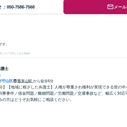
せ
メール
です。
果について詳しくは
こちら
)
弁護士
所
市守山区
瓢箪山駅
から徒歩6分
0分】【地域に根ざした弁護士】人権が尊重され権利が実現できる世の中
刑事事件／借金問題／離婚問題／労働問題／交通事故など、幅広く対応
みの方はどうぞお気軽にご相談ください。