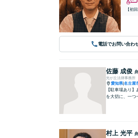
【初回
電話でお問い合わ
佐藤 成俊
光が丘法律事務所
愛知県
名古屋
|
【駐車場あり】
を大切に、一つ
村上 光平