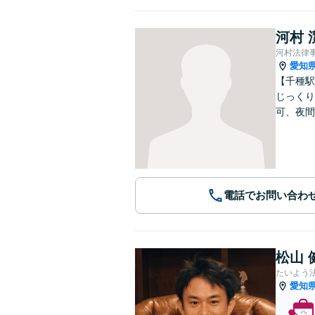
河村 
河村法律
愛知
【千種駅
じっくり
可、夜間
電話でお問い合わ
松山 
たいよう
愛知