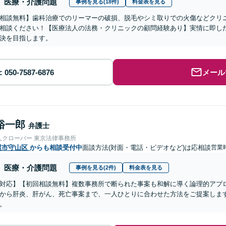
医療・介護問題
事例を見る(18件)
料金表を見る
相談無料】歯科治療でのリーマーの破損、脱毛やシミ取りでの火傷などクリ
相談ください！【医療法人の法務・クリニックの顧問経験あり】実情に即し
決を目指します。
メール
裕一郎
弁護士
人クローバー 東京法律事務所
屋市守山区
からも相談受付中
面談方法(対面・電話・ビデオなど)は応相談
営業時
医療・介護問題
事例を見る(2件)
料金表を見る
対応】【初回相談無料】複数事務所で断られた事案も和解に導く論理的アプ
から肝炎、肝がん、死亡事案まで、一人ひとりに合わせた方法をご提案しま
。