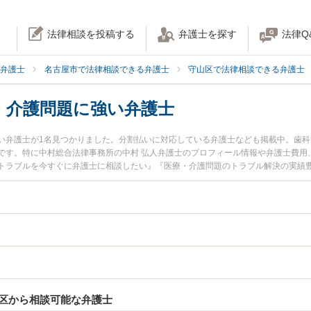
法律相談を投稿する
弁護士を探す
法律Q
弁護士
名古屋市で法律相談できる弁護士
守山区で法律相談できる弁護士
・介護問題に強い弁護士
い弁護士が1名見つかりました。分割払いに対応している弁護士なども掲載中。歯
です。特に中村総合法律事務所の中村 弘人弁護士のプロフィール情報や弁護士費用
トラブルを今すぐに弁護士に相談したい』『医療・介護問題のトラブル解決の実績
守山区内の弁護士に相談予約したい』などでお困りの相談者さんにおすすめです。
区から相談可能な弁護士