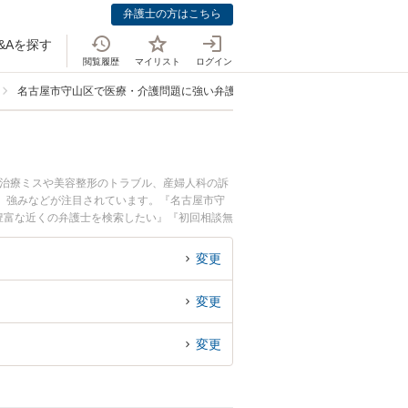
弁護士の方はこちら
&Aを探す
閲覧履歴
マイリスト
ログイン
名古屋市守山区で医療・介護問題に強い弁護士
科治療ミスや美容整形のトラブル、産婦人科の訴
、強みなどが注目されています。『名古屋市守
豊富な近くの弁護士を検索したい』『初回相談無
変更
変更
変更