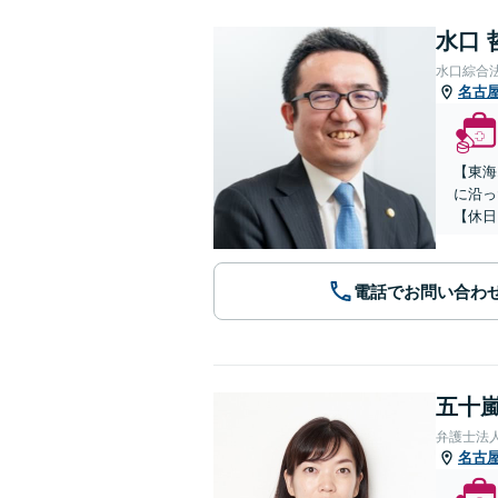
水口 
水口綜合
名古
【東海
に沿っ
【休日
電話でお問い合わ
五十嵐
弁護士法
名古