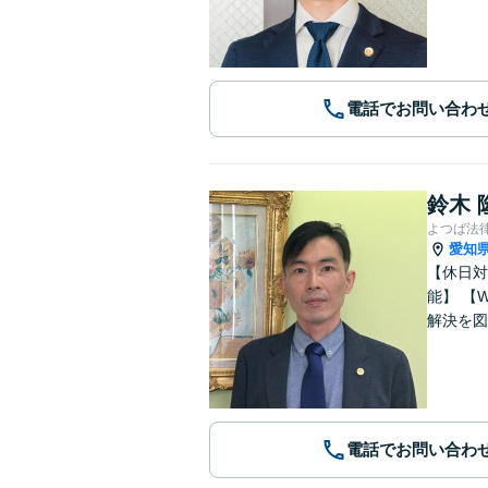
電話でお問い合わ
鈴木 
よつば法
愛知
【休日対応
能】 【WEB面談可能】 「元官公庁職員／10年間クレームの多い部署に在籍」トラブル等に対し状況に応じて適切に問題
解決を図
電話でお問い合わ