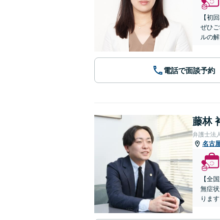
【初回
ぜひご
ルの解
電話で面談予約
藤林 
弁護士法
名古
【全国
無症状
ります