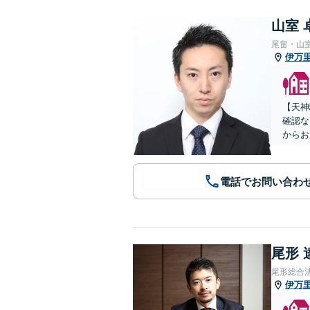
山室 
尾畠・山
伊万
【天神
確認な
からお
電話でお問い合わ
尾形 
尾形総合
伊万