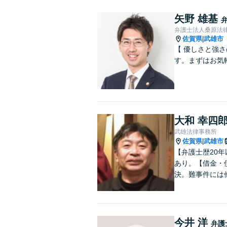
矢野 雄基
弁護士法人桑原法
佐賀県
武雄市
|
【 優しさと強
す。まずはお気
大和 幸四
武雄法律事務所
佐賀県
武雄市
|
【弁護士歴20
あり。【借金・
決。難事件には
今井 洋
弁護