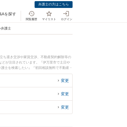
弁護士の方はこちら
&Aを探す
閲覧履歴
マイリスト
ログイン
い弁護士
。立ち退き交渉や家賃交渉、不動産契約解除等の
などが注目されています。『伊万里市で土日や
弁護士を検索したい』『初回相談無料で不動産・
変更
変更
変更