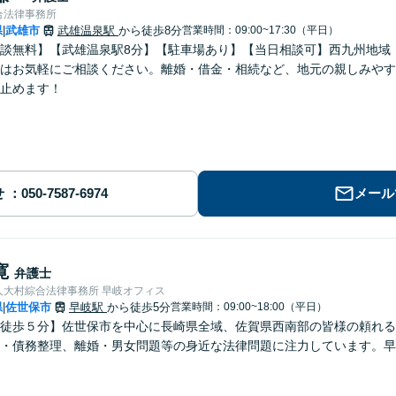
合法律事務所
県
武雄市
武雄温泉駅
から徒歩8分
営業時間：09:00~17:30（平日）
|
談無料】【武雄温泉駅8分】【駐車場あり】【当日相談可】西九州地域
はお気軽にご相談ください。離婚・借金・相続など、地元の親しみやす
止めます！
せ
メール
寛
弁護士
人大村綜合法律事務所 早岐オフィス
県
佐世保市
早岐駅
から徒歩5分
営業時間：09:00~18:00（平日）
|
徒歩５分】佐世保市を中心に長崎県全域、佐賀県西南部の皆様の頼れる
・債務整理、離婚・男女問題等の身近な法律問題に注力しています。早