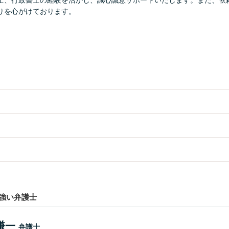
士、行政書士の経験を活かし、誠心誠意サポートいたします。また、依
りを心がけております。
強い弁護士
謙一
弁護士