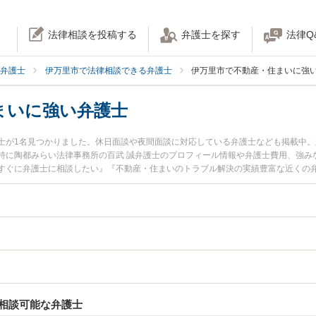
法律相談を投稿する
弁護士を探す
法律Q
弁護士
伊万里市で法律相談できる弁護士
伊万里市で不動産・住まいに強
まいに強い弁護士
士が1名見つかりました。休日面談や夜間面談に対応している弁護士なども掲載中
特に陶都みらい法律事務所の百武 誠弁護士のプロフィール情報や弁護士費用、強み
すぐに弁護士に相談したい』『不動産・住まいのトラブル解決の実績豊富な近くの
相談予約したい』などでお困りの相談者さんにおすすめです。
相談可能な弁護士