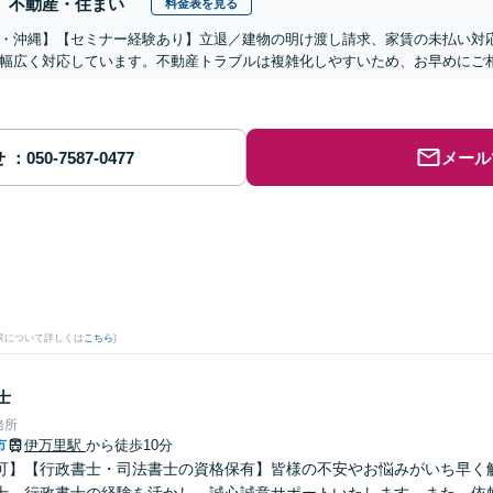
不動産・住まい
料金表を見る
・沖縄】【セミナー経験あり】立退／建物の明け渡し請求、家賃の未払い対
幅広く対応しています。不動産トラブルは複雑化しやすいため、お早めにご
せ
メール
果について詳しくは
こちら
)
士
務所
市
伊万里駅
から徒歩10分
可】【行政書士・司法書士の資格保有】皆様の不安やお悩みがいち早く