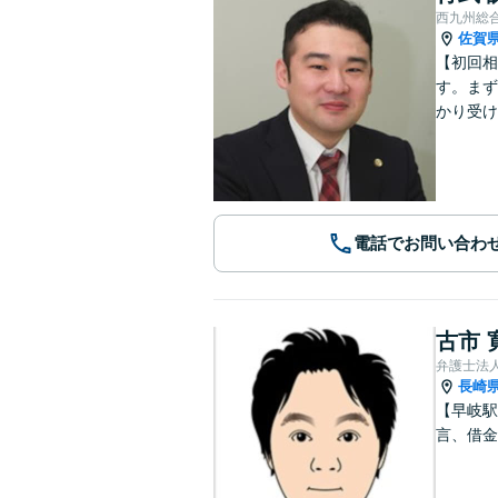
西九州総
佐賀
【初回相
す。まず
かり受け
電話でお問い合わ
古市 
弁護士法
長崎
【早岐駅
言、借金