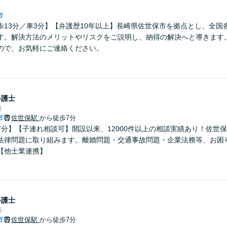
市
歩13分／車3分】【弁護歴10年以上】長崎県佐世保市を拠点とし、全国
す。解決方法のメリットやリスクをご説明し、納得の解決へと導きます
ので、お気軽にご連絡ください。
弁護士
所
市
佐世保駅
から徒歩7分
7分】【子連れ相談可】開設以来、12000件以上の相談実績あり！佐世
法律問題に取り組みます。離婚問題・交通事故問題・企業法務等、お困
【他士業連携】
弁護士
所
市
佐世保駅
から徒歩7分