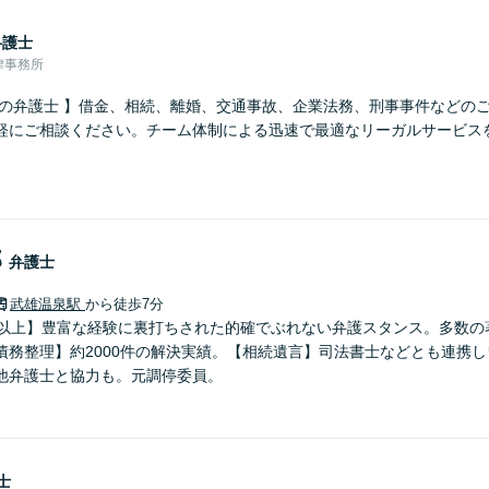
弁護士
律事務所
さの弁護士 】借金、相続、離婚、交通事故、企業法務、刑事事件などの
軽にご相談ください。チーム体制による迅速で最適なリーガルサービス
郎
弁護士
武雄温泉駅
から徒歩7分
年以上】豊富な経験に裏打ちされた的確でぶれない弁護スタンス。多数の
債務整理】約2000件の解決実績。【相続遺言】司法書士などとも連携
他弁護士と協力も。元調停委員。
士