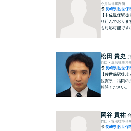
今井法律事務所
長崎県
佐世保
|
【中佐世保駅徒
り組んでおりま
も対応可能です
松田 貴史
竹口・堀法律事務
長崎県
佐世保
|
【佐世保駅徒歩
佐賀県・福岡の
相談ください。
岡谷 貴祐
竹口・堀法律事務
長崎県
佐世保
|