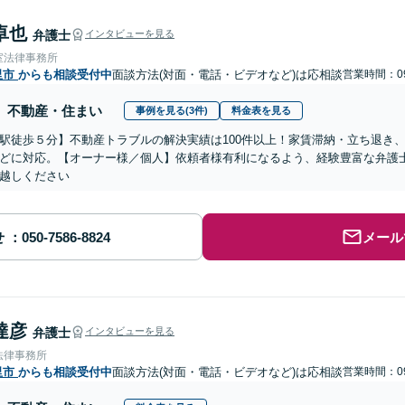
卓也
弁護士
インタビューを見る
室法律事務所
里市
からも相談受付中
面談方法(対面・電話・ビデオなど)は応相談
営業時間：09
不動産・住まい
事例を見る(3件)
料金表を見る
駅徒歩５分】不動産トラブルの解決実績は100件以上！家賃滞納・立ち退き
どに対応。【オーナー様／個人】依頼者様有利になるよう、経験豊富な弁護
越しください
せ
メール
達彦
弁護士
インタビューを見る
法律事務所
里市
からも相談受付中
面談方法(対面・電話・ビデオなど)は応相談
営業時間：09