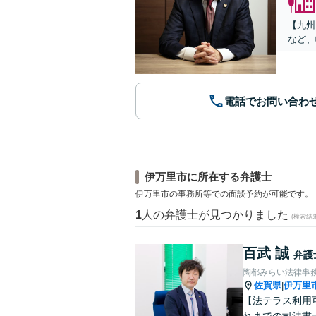
【九州
など、
電話でお問い合わ
伊万里市に所在する弁護士
伊万里市の事務所等での面談予約が可能です。
1
人の弁護士が見つかりました
(検索結
百武 誠
弁護
陶都みらい法律事
佐賀県
伊万里
|
【法テラス利用