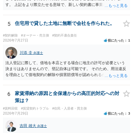
す。 上記をより際立たせる意味で、新しい契約書に事業用として用い
ることを禁止する旨を明記することは理に適ったものです。 契約締結
交渉である以上賃借人が拒んだ場合には入りませんが、提案するのは
良い方法と思います。
5
住宅用で貸した土地に無断で会社を作られた。
#契約解除
#オーナー・売主側
#契約不適合責任
2026年7月27日
役にたった
1
川添 圭
弁護士
法人登記に際して、借地を本店とする場合に地主の許可が必要という
決まりはありませんので、登記自体は可能です。 そのため、用法違反
を理由として借地契約の解除や損害賠償等が認められるかどうかが問
題になると思われます。具体的には、「住宅用」というのが、借地人
の建物を住居用に限定する（事業に使用しない）特約があると評価で
きるかどうかが重要でしょう（借地契約締結後に賃借人が建物を店舗
6
家賃滞納の原因と全保連からの高圧的対応への対
に改装したという事案で、住居に限定する特約までは存在しなかった
策は？
として契約解除を認めなかった裁判例があります）。契約条項の記載
#賃料回収
#賃貸契約トラブル
#住民・入居者・買主側
や解釈の問題になりますので、弁護士へ直接相談されることをお勧め
2026年7月29日
役にたった
3
します。
吉田 雄大
弁護士