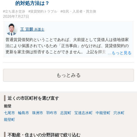
得ているのであれば、単純に費用を捻出した側に平屋の所有権が帰属
的対処方法は？
する、という話になるわけでもないように思います。 そのため、現
#立ち退き交渉
#賃貸契約トラブル
#住民・入居者・買主側
状、解体費用を負担することが明確な案件ではないため、まずは相手
2026年7月27日
に請求の根拠（なぜ当方が平屋の解体費用を負担しなければならない
のか）を確認されてみてはいかがでしょうか。
王 宣麟
弁護士
普通賃貸借契約ということであれば、大前提として賃借人は借地借家
法により保護されているため「正当事由」がなければ、賃貸借契約の
更新を家主側は拒否することができません。 上記を拝見する限り、通
常どおり賃料を支払い続けている状況であれば、単に「部屋の内部を
定期確認させてもらないこと」が直ちに正当事由に当たるとは思えま
せんので、更新拒絶を拒否される方向性でよろしいかと存じます。 そ
もっとみる
の交渉の中で、一定の金銭をもらえれば退去には応じる旨交渉をして
みるのはいかがでしょうか。 過去に賃借人の許可なく無断で賃貸人が
入室する行為自体は不法行為となり、また刑事的にも住居侵入罪が成
立する可能性がありますので、これを理由に一定の金銭賠償を求める
近くの市区町村を選び直す
のも一つでしょう。
能登
七尾市
輪島市
珠洲市
羽咋市
志賀町
宝達志水町
中能登町
穴水町
能登町
不動産・住まいの分野詳細で絞り込む