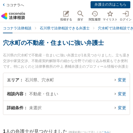
弁護士の方はこちら
ココナラへ
投稿する
探す
閲覧履歴
マイリスト
ログイン
ココナラ法律相談
石川県で法律相談できる弁護士
穴水町で法律相談で
穴水町の不動産・住まいに強い弁護士
石川県の穴水町で不動産・住まいに強い弁護士が1名見つかりました。立ち退き
交渉や家賃交渉、不動産契約解除等の細かな分野での絞り込み検索もでき便利
です。特におくのと法律事務所の中上 勇輔弁護士のプロフィール情報や弁護士
費用、強みなどが注目されています。『穴水町で土日や夜間に発生した不動
産・住まいのトラブルを今すぐに弁護士に相談したい』『不動産・住まいのト
エリア
石川県、穴水町
変更
ラブル解決の実績豊富な近くの弁護士を検索したい』『初回相談無料で不動
産・住まいを法律相談できる穴水町内の弁護士に相談予約したい』などでお困
相談内容
不動産・住まい
変更
りの相談者さんにおすすめです。
詳細条件
未選択
変更
1
人の弁護士が見つかりました
(検索結果について詳しくは
こちら
)