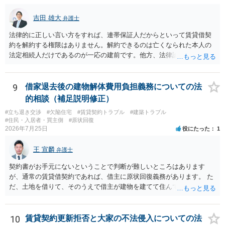
がない限り、更新拒絶が認められるハードルは一般的に高いと考えら
れます。 建物が未登記であること自体は、賃貸借契約の有効性を直ち
吉田 雄大
弁護士
に否定するものではなく、引渡しがされていれば賃貸借の効力は原則
有効とされています。 今後の交渉では、①現在は普通借家契約が継続
法律的に正しい言い方をすれば、連帯保証人だからといって賃貸借契
しており定期借家への変更に合意していないこと、②貸主側の事情
約を解約する権限はありません。解約できるのは亡くなられた本人の
（誰が所有者で誰が実際に住む予定か等）を具体的に書面で説明して
法定相続人だけであるのが一応の建前です。他方、法律論はさてお
ほしいこと、③自分たちの居住継続の必要性を丁寧に伝えること、を
き、事実上であれ明渡が完了すれば賃貸人としてはそれ以上のことを
基本方針としたうえで、仮に一定時期の退去を検討する場合には、立
する動機づけがなくなります。 今回進められつつある手続はあくまで
退料・引越費用・原状回復費用負担などの条件を明確にした書面を作
も、建物を賃貸人に一日も早く明け渡すための便宜的方法として理解
9
借家退去後の建物解体費用負担義務についての法
成することが重要です。 契約書では、更新条項・解除条項・期間の定
するのが良いと思います。またその方法で進めた方が、連帯保証人で
的相談（補足説明修正）
め・定期借家に関する記載の有無、これまでの更新時の合意内容
あるお知り合いさんにとっても、自身の経済的負担を最小限に食い止
（「今回で最後」などの文言）が、借主不利な特約として無効になり
#立ち退き交渉
#欠陥住宅
#賃貸契約トラブル
#建築トラブル
められるため望ましいやり方だといえます。
#住民・入居者・買主側
#原状回復
得るかどうかも含めて検討ポイントになりますので、署名押印前に内
2026年7月25日
役にたった
1
容を十分に確認し、不明点は弁護士に相談することをおすすめしま
す。
王 宣麟
弁護士
契約書がお手元にないということで判断が難しいところはあります
が、通常の賃貸借契約であれば、借主に原状回復義務があります。 た
だ、土地を借りて、そのうえで借主が建物を建てて住んでいたケース
とは異なり、地付き一戸建て住宅（貸主所有）自体を賃借していたの
であれば、建物を収去して土地を明渡す義務は原則生じないはずで
す。 その後、建物を平屋に立て替えた場合であっても、貸主の承諾を
10
賃貸契約更新拒否と大家の不法侵入についての法