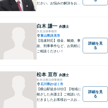
ださい。お悩みの解決をお手
伝いします。
白木 謙一
弁護士
氷見法律事務所
富山県
氷見市
|
【迅速対応】借金、離婚、事
詳細を見
故、刑事事件など、お気軽に
る
ご相談ください！
松本 亘市
弁護士
松本法務法律事務所
石川県
かほく市
|
【横山駅徒歩10分】【地域に
詳細を見
根ざした弁護士】ご相談いた
る
だきましたお客様お一人お一
人の幸せの為に力を尽くしま