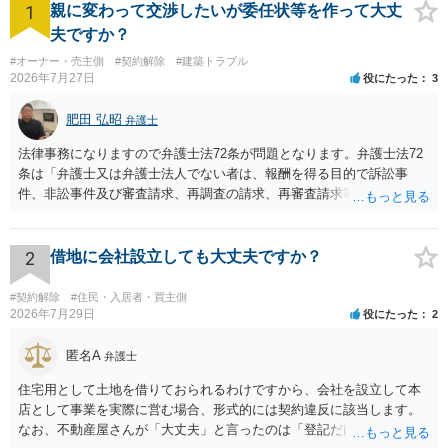
1
親に変わって交渉したいが委任状等を作って大丈
夫ですか？
#オーナー・売主側
#契約解除
#建築トラブル
2026年7月27日
役にたった
3
肥田 弘昭
弁護士
法律事務になりますので弁護士法72条が問題となります。弁護士法72
条は「弁護士又は弁護士法人でない者は、報酬を得る目的で訴訟事
件、非訟事件及び審査請求、再調査の請求、再審査請求等行政庁に対
する不服申立事件その他一般の法律事件に関して鑑定、代理、仲裁若
しくは和解その他の法律事務を取り扱い、又はこれらの周旋をするこ
とを業とすることができない。ただし、この法律又は他の法律に別段
2
借地に会社設立しても大丈夫ですか？
の定めがある場合は、この限りでない。」とのことから、報酬を得る
目的がないのであれば適法です。なぜなら、弁護士法72条に違反しな
#契約解除
#住民・入居者・買主側
いのであれば、委任については無償で委任者が受任者に委任できるか
2026年7月29日
役にたった
2
らです。ご参考にしてください。
匿名A
弁護士
住宅用として土地を借りておられるわけですから、会社を設立して本
店として事業を実際に営む場合、形式的には契約違反に該当します。
なお、不動産屋さんが「大丈夫」と言ったのは「登記だけなら実務上