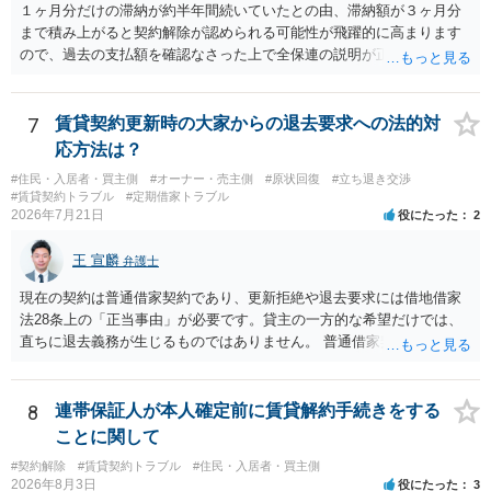
１ヶ月分だけの滞納が約半年間続いていたとの由、滞納額が３ヶ月分
まで積み上がると契約解除が認められる可能性が飛躍的に高まります
ので、過去の支払額を確認なさった上で全保連の説明が正しければ、
全部又は一部を支払うのが最善の方法です。 約半年間も放置されてい
た理由は気になるところですが、中身のある返答は期待できないと思
います。
7
賃貸契約更新時の大家からの退去要求への法的対
応方法は？
#住民・入居者・買主側
#オーナー・売主側
#原状回復
#立ち退き交渉
#賃貸契約トラブル
#定期借家トラブル
2026年7月21日
役にたった
2
王 宣麟
弁護士
現在の契約は普通借家契約であり、更新拒絶や退去要求には借地借家
法28条上の「正当事由」が必要です。貸主の一方的な希望だけでは、
直ちに退去義務が生じるものではありません。 普通借家契約から定期
借家契約への切り替えは、既存の普通借家契約を合意解約したうえで
新たな定期借家契約を締結する形になりますが、これは任意の合意が
前提であり、借主が同意しなければ成立しません。 12年間の居住実
8
連帯保証人が本人確定前に賃貸解約手続きをする
績、子どもの学校や地域とのつながり、転居費用の準備が困難な事情
ことに関して
などは、借主側の強い居住継続の必要性として正当事由判断において
#契約解除
#賃貸契約トラブル
#住民・入居者・買主側
重視される要素ですので、貸主側にかなり具体的な事情と立退料など
2026年8月3日
役にたった
3