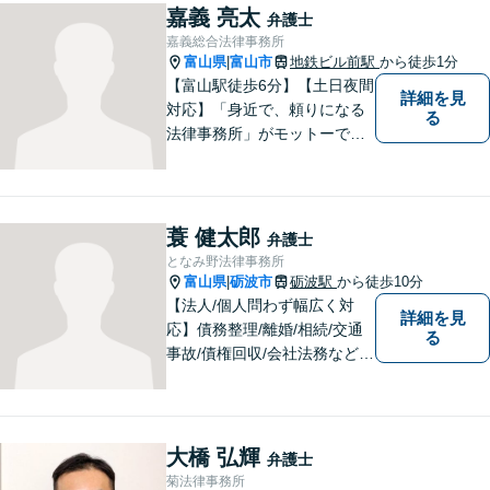
嘉義 亮太
弁護士
嘉義総合法律事務所
富山県
富山市
地鉄ビル前駅
から徒歩1分
|
【富山駅徒歩6分】【土日夜間
詳細を見
対応】「身近で、頼りになる
る
法律事務所」がモットーで
す。交通事故・刑事事件・離
婚問題を中心に、幅広いお困
りごとに対応していおりま
す。お悩みになる前に、ご相
蓑 健太郎
弁護士
談ください。【24Hメール受
となみ野法律事務所
付】
富山県
砺波市
砺波駅
から徒歩10分
|
【法人/個人問わず幅広く対
詳細を見
応】債務整理/離婚/相続/交通
る
事故/債権回収/会社法務など幅
広い知識を活かしご対応しま
す。気軽に相談していただけ
る法律事務所を目指しており
ますので、ぜひ一度ご相談く
大橋 弘輝
弁護士
ださい。【JR「砺波駅」10
菊法律事務所