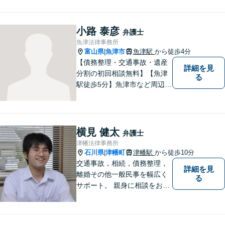
す。交通事故／借金問題／離
婚問題／相続問題／刑事事件
など、幅広く対応可能。【夜
小路 泰彦
弁護士
間／休日対応可能】どうぞお
魚津法律事務所
気軽にご相談ください。
富山県
魚津市
魚津駅
から徒歩4分
|
【債務整理・交通事故・遺産
詳細を見
分割の初回相談無料】【魚津
る
駅徒歩5分】魚津市など周辺地
域に密着した法律事務所で
す。お気軽にご相談ください
ませ。
横見 健太
弁護士
津幡法律事務所
石川県
津幡町
津幡駅
から徒歩10分
|
交通事故，相続，債務整理，
詳細を見
離婚その他一般民事を幅広く
る
サポート。 親身に相談をお聞
きします。