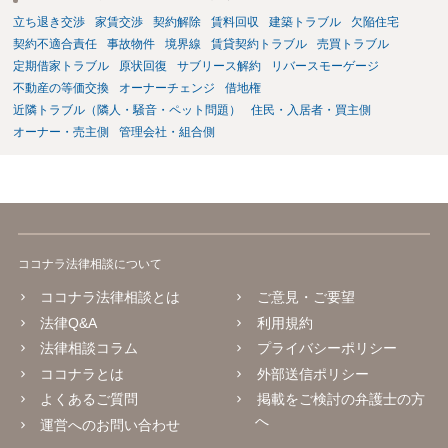
立ち退き交渉
家賃交渉
契約解除
賃料回収
建築トラブル
欠陥住宅
契約不適合責任
事故物件
境界線
賃貸契約トラブル
売買トラブル
定期借家トラブル
原状回復
サブリース解約
リバースモーゲージ
不動産の等価交換
オーナーチェンジ
借地権
近隣トラブル（隣人・騒音・ペット問題）
住民・入居者・買主側
オーナー・売主側
管理会社・組合側
ココナラ法律相談について
ココナラ法律相談とは
ご意見・ご要望
法律Q&A
利用規約
法律相談コラム
プライバシーポリシー
ココナラとは
外部送信ポリシー
よくあるご質問
掲載をご検討の弁護士の方
へ
運営へのお問い合わせ