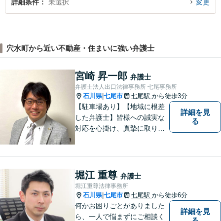
詳細条件
未選択
変更
穴水町から近い不動産・住まいに強い弁護士
宮崎 昇一郎
弁護士
弁護士法人出口法律事務所 七尾事務所
石川県
七尾市
七尾駅
から徒歩3分
|
【駐車場あり】【地域に根差
詳細を見
した弁護士】皆様への誠実な
る
対応を心掛け、真摯に取り組
みたいと思います。法律トラ
ブルでお悩みの方は、お気軽
にご相談ください。充実した
法的サービスを提供しており
堀江 重尊
弁護士
ますので，どうぞ宜しくお願
堀江重尊法律事務所
い申し上げます。
石川県
七尾市
七尾駅
から徒歩6分
|
何かお困りごとがありました
詳細を見
ら、一人で悩まずにご相談く
る