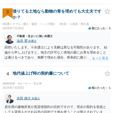
トラブルになることは少ない」という経験則に基づいたものと推測さ
れますが、これは法的な保証ではありません。 ただ、解除まで認めら
れるかどうかについては信頼関係が破壊されたかどうかで判断されま
3
借りてる土地なら動物の骨を埋めても大丈夫です
すので、建物を事務所・店舗用に大きく改築する等までなさらない限
か？
り、リスクはそれほど大きくないかもしれません。 しかしそれでも、
#近隣トラブル（隣人・騒音・ペット問題）
#住民・入居者・買主側
大家さんが契約違反を口実に、将来の更新時に更新料の上乗せを要求
2026年7月28日
役にたった
2
したり、立ち退きを迫る材料に使ったりする可能性は否定できませ
ん。
不動産・住まいに強い弁護士
澁谷 望
弁護士
回答いたします。※弁護士により見解は異なる可能性があります。 結
論から申し上げますと、地主の許可なく借地の庭にお骨を埋めること
は避けるべきであり、無断で埋めた場合、将来的に撤去請求や退去時
の損害賠償（原状回復費用）を求められるリスクがあります。 法律
上、自分のペットの遺骨を埋める行為自体は墓地埋葬法違反や不法投
棄には該当しないため、犯罪になるわけではありません。しかし、建
4
地代値上げ時の契約書について
物の所有者は質問者様であっても、土地の所有権はあくまで地主にあ
ります。そのため、地主に無断でお骨を埋める行為は、他人の所有権
#賃料回収
#オーナー・売主側
を侵害する行為や、借地人としての善管注意義務違反とみなされる可
2026年7月30日
役にたった
1
能性が高いのが私見です。 どうしてもお近くで供養されたい場合は、
事前に地主へ相談して許可を得るか、土地に直接埋めずに大きめの鉢
吉田 雄大
弁護士
植え等で供養する「プランター葬」や、ペット霊園等への納骨を検討
居住用の建物所有が賃貸借契約の目的ですので、現在の契約を前提と
されるのが確実かと思います。
しても賃借人がそれ以外の目的で土地を使うことは禁止されていま