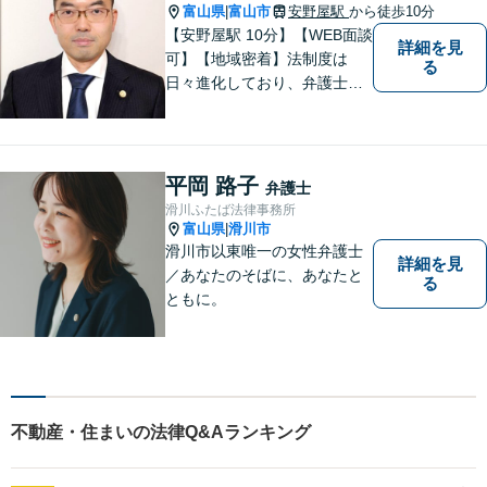
分】
富山県
富山市
安野屋駅
から徒歩10分
|
【安野屋駅 10分】【WEB面談
詳細を見
可】【地域密着】法制度は
る
日々進化しており、弁護士に
も柔軟かつ迅速な対応が求め
られる時代です。 電子化やAI
の活用が進む中でも、依頼者
の声にしっかり耳を傾ける姿
平岡 路子
弁護士
勢は変わりません。
滑川ふたば法律事務所
富山県
滑川市
|
滑川市以東唯一の女性弁護士
詳細を見
／あなたのそばに、あなたと
る
ともに。
不動産・住まいの法律Q&Aランキング