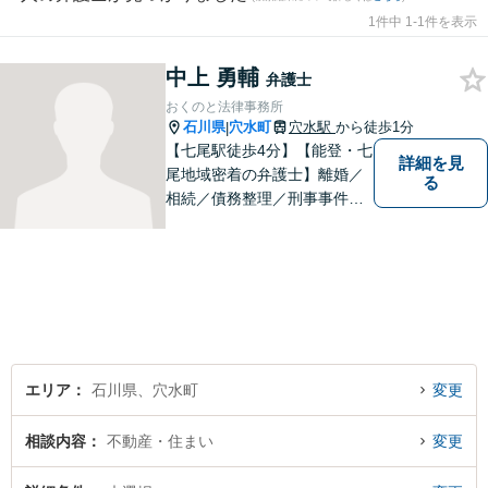
1件中 1-1件を表示
中上 勇輔
弁護士
おくのと法律事務所
石川県
穴水町
穴水駅
から徒歩1分
|
【七尾駅徒歩4分】【能登・七
詳細を見
尾地域密着の弁護士】離婚／
る
相続／債務整理／刑事事件な
ど、お困りごとがあればなん
でもご相談ください。皆様の
状況を詳しくお聞きし、最適
な解決策をご提案します。信
頼を得られる弁護士を目指
し、日々精進いたします。
【駐車場有】
エリア
石川県、穴水町
変更
相談内容
不動産・住まい
変更