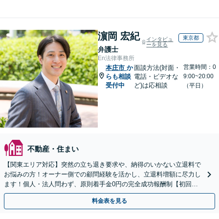
濵岡 宏紀
東京都
インタビュ
ーを見る
弁護士
En法律事務所
営業時間：0
本庄市
か
面談方法(対面・
らも相談
電話・ビデオな
9:00~20:00
受付中
ど)は応相談
（平日）
不動産・住まい
【関東エリア対応】突然の立ち退き要求や、納得のいかない立退料で
お悩みの方！オーナー側での顧問経験を活かし、立退料増額に尽力し
ます！個人・法人問わず、原則着手金0円の完全成功報酬制【初回相
談30分無料】【オンライン対応可】【夜間休日相談可】
料金表を見る