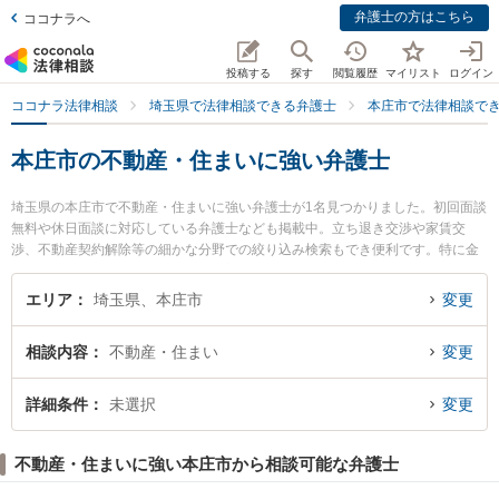
弁護士の方はこちら
ココナラへ
投稿する
探す
閲覧履歴
マイリスト
ログイン
ココナラ法律相談
埼玉県で法律相談できる弁護士
本庄市で法律相談で
本庄市の不動産・住まいに強い弁護士
埼玉県の本庄市で不動産・住まいに強い弁護士が1名見つかりました。初回面談
無料や休日面談に対応している弁護士なども掲載中。立ち退き交渉や家賃交
渉、不動産契約解除等の細かな分野での絞り込み検索もでき便利です。特に金
井法律事務所の金井 英幸弁護士のプロフィール情報や弁護士費用、強みなどが
注目されています。『本庄市で土日や夜間に発生した不動産・住まいのトラブ
エリア
埼玉県、本庄市
変更
ルを今すぐに弁護士に相談したい』『不動産・住まいのトラブル解決の実績豊
富な近くの弁護士を検索したい』『初回相談無料で不動産・住まいを法律相談
相談内容
不動産・住まい
変更
できる本庄市内の弁護士に相談予約したい』などでお困りの相談者さんにおす
すめです。
詳細条件
未選択
変更
不動産・住まいに強い本庄市から相談可能な弁護士