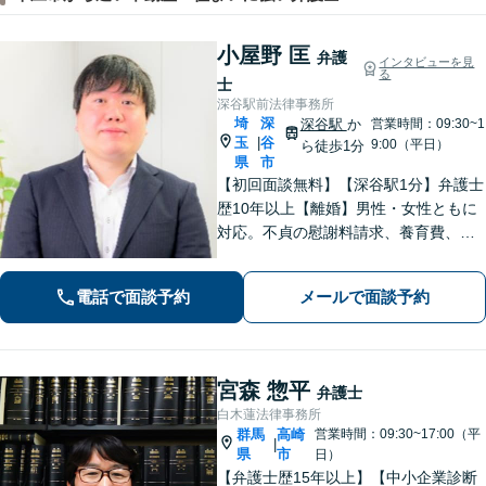
小屋野 匡
弁護
インタビューを見
る
士
深谷駅前法律事務所
埼
深
深谷駅
か
営業時間：09:30~1
玉
谷
|
9:00（平日）
ら徒歩1分
県
市
【初回面談無料】【深谷駅1分】弁護士
歴10年以上【離婚】男性・女性ともに
対応。不貞の慰謝料請求、養育費、協
議、調停など【相続】交渉や相続放
棄、遺留分、遺言書の作成など。出張
電話で面談予約
メールで面談予約
相談可。少しでも不安に感じました
ら、お早めにお電話ください。
宮森 惣平
弁護士
白木蓮法律事務所
群馬
高崎
営業時間：09:30~17:00（平
|
県
市
日）
【弁護士歴15年以上】【中小企業診断