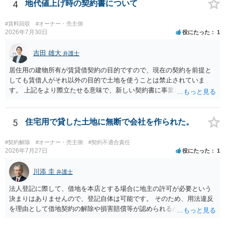
棄には該当しないため、犯罪になるわけではありません。しかし、建
4
地代値上げ時の契約書について
物の所有者は質問者様であっても、土地の所有権はあくまで地主にあ
ります。そのため、地主に無断でお骨を埋める行為は、他人の所有権
#賃料回収
#オーナー・売主側
を侵害する行為や、借地人としての善管注意義務違反とみなされる可
2026年7月30日
役にたった
1
能性が高いのが私見です。 どうしてもお近くで供養されたい場合は、
事前に地主へ相談して許可を得るか、土地に直接埋めずに大きめの鉢
吉田 雄大
弁護士
植え等で供養する「プランター葬」や、ペット霊園等への納骨を検討
居住用の建物所有が賃貸借契約の目的ですので、現在の契約を前提と
されるのが確実かと思います。
しても賃借人がそれ以外の目的で土地を使うことは禁止されていま
す。 上記をより際立たせる意味で、新しい契約書に事業用として用い
ることを禁止する旨を明記することは理に適ったものです。 契約締結
交渉である以上賃借人が拒んだ場合には入りませんが、提案するのは
良い方法と思います。
5
住宅用で貸した土地に無断で会社を作られた。
#契約解除
#オーナー・売主側
#契約不適合責任
2026年7月27日
役にたった
1
川添 圭
弁護士
法人登記に際して、借地を本店とする場合に地主の許可が必要という
決まりはありませんので、登記自体は可能です。 そのため、用法違反
を理由として借地契約の解除や損害賠償等が認められるかどうかが問
題になると思われます。具体的には、「住宅用」というのが、借地人