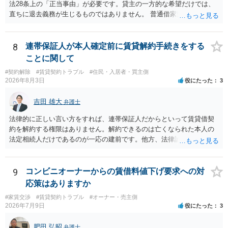
法28条上の「正当事由」が必要です。貸主の一方的な希望だけでは、
直ちに退去義務が生じるものではありません。 普通借家契約から定期
借家契約への切り替えは、既存の普通借家契約を合意解約したうえで
新たな定期借家契約を締結する形になりますが、これは任意の合意が
前提であり、借主が同意しなければ成立しません。 12年間の居住実
8
連帯保証人が本人確定前に賃貸解約手続きをする
績、子どもの学校や地域とのつながり、転居費用の準備が困難な事情
ことに関して
などは、借主側の強い居住継続の必要性として正当事由判断において
#契約解除
#賃貸契約トラブル
#住民・入居者・買主側
重視される要素ですので、貸主側にかなり具体的な事情と立退料など
2026年8月3日
役にたった
3
がない限り、更新拒絶が認められるハードルは一般的に高いと考えら
れます。 建物が未登記であること自体は、賃貸借契約の有効性を直ち
吉田 雄大
弁護士
に否定するものではなく、引渡しがされていれば賃貸借の効力は原則
有効とされています。 今後の交渉では、①現在は普通借家契約が継続
法律的に正しい言い方をすれば、連帯保証人だからといって賃貸借契
しており定期借家への変更に合意していないこと、②貸主側の事情
約を解約する権限はありません。解約できるのは亡くなられた本人の
（誰が所有者で誰が実際に住む予定か等）を具体的に書面で説明して
法定相続人だけであるのが一応の建前です。他方、法律論はさてお
ほしいこと、③自分たちの居住継続の必要性を丁寧に伝えること、を
き、事実上であれ明渡が完了すれば賃貸人としてはそれ以上のことを
基本方針としたうえで、仮に一定時期の退去を検討する場合には、立
する動機づけがなくなります。 今回進められつつある手続はあくまで
退料・引越費用・原状回復費用負担などの条件を明確にした書面を作
も、建物を賃貸人に一日も早く明け渡すための便宜的方法として理解
9
コンビニオーナーからの賃借料値下げ要求への対
成することが重要です。 契約書では、更新条項・解除条項・期間の定
するのが良いと思います。またその方法で進めた方が、連帯保証人で
応策はありますか
め・定期借家に関する記載の有無、これまでの更新時の合意内容
あるお知り合いさんにとっても、自身の経済的負担を最小限に食い止
（「今回で最後」などの文言）が、借主不利な特約として無効になり
#家賃交渉
#賃貸契約トラブル
#オーナー・売主側
められるため望ましいやり方だといえます。
2026年7月9日
役にたった
3
得るかどうかも含めて検討ポイントになりますので、署名押印前に内
容を十分に確認し、不明点は弁護士に相談することをおすすめしま
肥田 弘昭
す。
弁護士