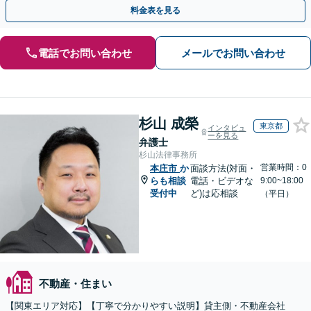
い主張・立証に転換し、複雑な建築紛争を決着へ導きます
料金表を見る
電話でお問い合わせ
メールでお問い合わせ
杉山 成榮
東京都
インタビュ
ーを見る
弁護士
杉山法律事務所
営業時間：0
本庄市
か
面談方法(対面・
らも相談
電話・ビデオな
9:00~18:00
受付中
ど)は応相談
（平日）
不動産・住まい
【関東エリア対応】【丁寧で分かりやすい説明】貸主側・不動産会社