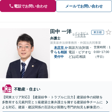
電話でお問い合わせ
メールでお問い合わせ
田中 一洋
東京都
インタビュ
ーを見る
弁護士
渥美坂井法律事務所・外国法共同事業
営業時間：1
本庄市
か
面談方法(対面・
らも相談
電話・ビデオな
0:00~17:00
受付中
ど)は応相談
（平日）
不動産・住まい
【関東エリア対応】【建築紛争・トラブルに注力】建築紛争の経験を
多数有する元裁判官と１級建築士兼弁護士を擁する建築紛争チームに
よる対応。建築・建設関係の言語化が困難な専門的知見も解像度の高