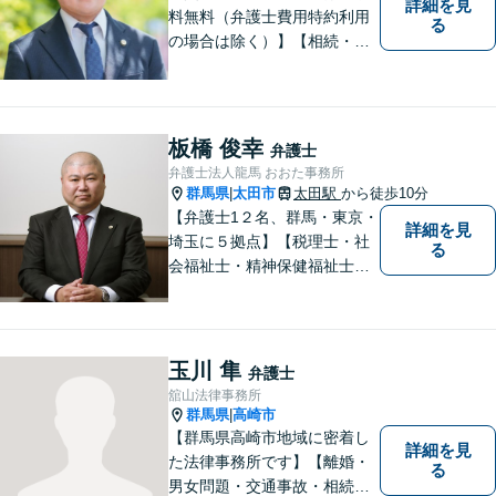
詳細を見
料無料（弁護士費用特約利用
る
の場合は除く）】【相続・債
務整理・不貞慰謝料請求・労
災は相談料初回無料】＼20名
以上の弁護士が所属／チーム
で連携し、問題解決に向けて
板橋 俊幸
弁護士
取り組みます。おひとりで悩
弁護士法人龍馬 おおた事務所
まずに、お気軽にお問い合わ
群馬県
太田市
太田駅
から徒歩10分
|
せください。
【弁護士1２名、群馬・東京・
詳細を見
埼玉に５拠点】【税理士・社
る
会福祉士・精神保健福祉士が
所属】 【介護・福祉事業者の
サポートに注力】【土曜・夜
間相談可能】【出張相談可
能】
玉川 隼
弁護士
舘山法律事務所
群馬県
高崎市
|
【群馬県高崎市地域に密着し
詳細を見
た法律事務所です】【離婚・
る
男女問題・交通事故・相続問