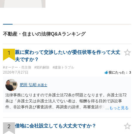
題・借金・債務整理など】
【駐車場２台無料】深刻な悩
みを抱えていらっしゃる皆様
に、何とか笑顔を取り戻して
いただきたいというのをモッ
不動産・住まいの法律Q&Aランキング
トーにしております。
1
親に変わって交渉したいが委任状等を作って大丈
夫ですか？
#オーナー・売主側
#契約解除
#建築トラブル
2026年7月27日
役にたった
3
肥田 弘昭
弁護士
法律事務になりますので弁護士法72条が問題となります。弁護士法72
条は「弁護士又は弁護士法人でない者は、報酬を得る目的で訴訟事
件、非訟事件及び審査請求、再調査の請求、再審査請求等行政庁に対
する不服申立事件その他一般の法律事件に関して鑑定、代理、仲裁若
しくは和解その他の法律事務を取り扱い、又はこれらの周旋をするこ
とを業とすることができない。ただし、この法律又は他の法律に別段
2
借地に会社設立しても大丈夫ですか？
の定めがある場合は、この限りでない。」とのことから、報酬を得る