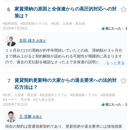
の建物を住居用に限定する（事業に使用しない）特約があると評価で
きるかどうかが重要でしょう（借地契約締結後に賃借人が建物を店舗
6
家賃滞納の原因と全保連からの高圧的対応への対
に改装したという事案で、住居に限定する特約までは存在しなかった
策は？
として契約解除を認めなかった裁判例があります）。契約条項の記載
#賃料回収
#賃貸契約トラブル
#住民・入居者・買主側
や解釈の問題になりますので、弁護士へ直接相談されることをお勧め
2026年7月29日
役にたった
3
します。
吉田 雄大
弁護士
１ヶ月分だけの滞納が約半年間続いていたとの由、滞納額が３ヶ月分
まで積み上がると契約解除が認められる可能性が飛躍的に高まります
ので、過去の支払額を確認なさった上で全保連の説明が正しければ、
全部又は一部を支払うのが最善の方法です。 約半年間も放置されてい
た理由は気になるところですが、中身のある返答は期待できないと思
います。
7
賃貸契約更新時の大家からの退去要求への法的対
応方法は？
#住民・入居者・買主側
#賃貸契約トラブル
#定期借家トラブル
#原状回復
#オーナー・売主側
#立ち退き交渉
2026年7月21日
役にたった
2
王 宣麟
弁護士
現在の契約は普通借家契約であり、更新拒絶や退去要求には借地借家