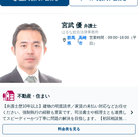
らゆる問題に丁寧に対応します。
宮武 優
弁護士
はるな総合法律事務所
群馬
高崎
営業時間：09:00~18:00（平
|
県
市
日）
不動産・住まい
【弁護士歴10年以上】建物の明渡請求／家賃の未払い対応などお任せ
ください。強制執行の経験も豊富です。司法書士や税理士とも連携し
てスピーディーかつ丁寧に問題の解決を目指します。【初回相談無
料】【電話相談可】
料金表を見る