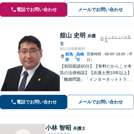
電話でお問い合わせ
メールでお問い合わせ
舘山 史明
弁護
インタビューを見
る
士
舘山法律事務所
群馬
高崎
営業時間：09:00~18:00（平
|
県
市
日）
【初回面談60分】【有料だからこそ本
気の法律相談】【弁護士歴10年以上】
「離婚問題」「インターネットトラブ
ル」「交通事故」「相続」「企業法
務」はお任せください！冷静・緻密・
そして大胆に、オーダーメイドの弁護
電話でお問い合わせ
メールでお問い合わせ
を展開します【高崎駅徒歩15分】
小林 智昭
弁護士