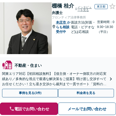
棚橋 桂介
東京都
インタビュ
ーを見る
弁護士
フロンティア法律事務所
営業時間：0
本庄市
か
面談方法(対面・
らも相談
電話・ビデオな
9:30~18:30
受付中
ど)は応相談
（平日）
不動産・住まい
関東エリア対応【初回相談無料】【借主側・オーナー側双方の対応実
績あり／多角的な視点で最適な解決策をご提案】明け渡し交渉すべて
お任せください！立ち退き交渉から裁判まで一貫サポート「賃料の増
額・減額の交渉も対応実績豊富」【休日・夜間相談可】
事例を見る(3件)
料金表を見る
電話でお問い合わせ
メールでお問い合わせ