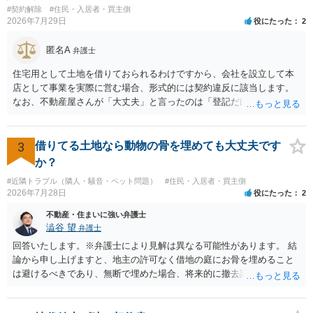
目的がないのであれば適法です。なぜなら、弁護士法72条に違反しな
#契約解除
#住民・入居者・買主側
いのであれば、委任については無償で委任者が受任者に委任できるか
2026年7月29日
役にたった
2
らです。ご参考にしてください。
匿名A
弁護士
住宅用として土地を借りておられるわけですから、会社を設立して本
店として事業を実際に営む場合、形式的には契約違反に該当します。
なお、不動産屋さんが「大丈夫」と言ったのは「登記だけなら実務上
トラブルになることは少ない」という経験則に基づいたものと推測さ
れますが、これは法的な保証ではありません。 ただ、解除まで認めら
れるかどうかについては信頼関係が破壊されたかどうかで判断されま
3
借りてる土地なら動物の骨を埋めても大丈夫です
すので、建物を事務所・店舗用に大きく改築する等までなさらない限
か？
り、リスクはそれほど大きくないかもしれません。 しかしそれでも、
#近隣トラブル（隣人・騒音・ペット問題）
#住民・入居者・買主側
大家さんが契約違反を口実に、将来の更新時に更新料の上乗せを要求
2026年7月28日
役にたった
2
したり、立ち退きを迫る材料に使ったりする可能性は否定できませ
ん。
不動産・住まいに強い弁護士
澁谷 望
弁護士
回答いたします。※弁護士により見解は異なる可能性があります。 結
論から申し上げますと、地主の許可なく借地の庭にお骨を埋めること
は避けるべきであり、無断で埋めた場合、将来的に撤去請求や退去時
の損害賠償（原状回復費用）を求められるリスクがあります。 法律
上、自分のペットの遺骨を埋める行為自体は墓地埋葬法違反や不法投