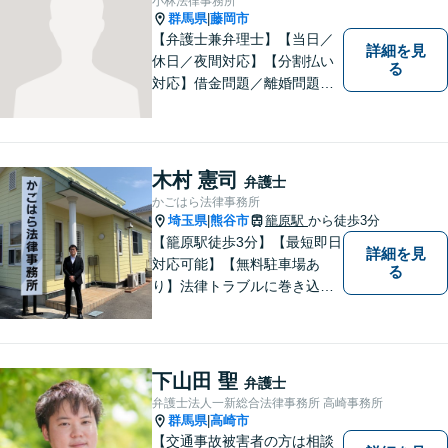
小林法律事務所
群馬県
藤岡市
|
【弁護士兼弁理士】【当日／
詳細を見
休日／夜間対応】【分割払い
る
対応】借金問題／離婚問題／
相続問題／企業法務など弁護
士業務も、特許／商標登録／
意匠登録など弁理士業務も、
幅広く対応。地域に根ざした
木村 憲司
弁護士
法律事務所／特許事務所を目
かごはら法律事務所
指しています。お気軽にご相
埼玉県
熊谷市
籠原駅
から徒歩3分
|
談ください。
【籠原駅徒歩3分】【最短即日
詳細を見
対応可能】【無料駐車場あ
る
り】法律トラブルに巻き込ま
れた場合は、どのようなもの
であっても早めの相談が重要
です。早めの相談がより良い
解決の鍵です。お困りごとが
下山田 聖
弁護士
ございましたら、お気軽にご
弁護士法人一新総合法律事務所 高崎事務所
相談ください。
群馬県
高崎市
|
【交通事故被害者の方は相談