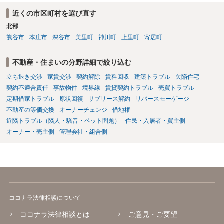
近くの市区町村を選び直す
北部
熊谷市
本庄市
深谷市
美里町
神川町
上里町
寄居町
不動産・住まいの分野詳細で絞り込む
立ち退き交渉
家賃交渉
契約解除
賃料回収
建築トラブル
欠陥住宅
契約不適合責任
事故物件
境界線
賃貸契約トラブル
売買トラブル
定期借家トラブル
原状回復
サブリース解約
リバースモーゲージ
不動産の等価交換
オーナーチェンジ
借地権
近隣トラブル（隣人・騒音・ペット問題）
住民・入居者・買主側
オーナー・売主側
管理会社・組合側
ココナラ法律相談について
ココナラ法律相談とは
ご意見・ご要望