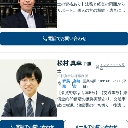
士の資格あり】法務と経営の両面から
サポート。個人の方の相続・遺言にも
対応。【セカンドオピニオン対応可】
事業承継やPMI等への助言も可能で
す。法律的な視点だけでなく経営全体
を見渡し、実効性のあるアドバイスを
電話でお問い合わせ
提供。
松村 真幸
弁護
インタビューを見
る
士
松村真幸法律事務所
群馬
高崎
営業時間：09:30~17:30（平
|
県
市
日）
【倉賀野駅より車5分】【交通事故】賠
償金約20倍増の獲得実績あり。交通事
故に精通。治療費の打ち切り・後遺障
害等級認定など、治療中からサポート
します【離婚問題】不貞慰謝料の実績
多数。養育費・財産分与・親権などあ
電話でお問い合わせ
メールでお問い合わせ