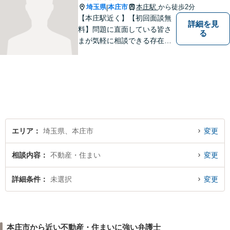
埼玉県
本庄市
本庄駅
から徒歩2分
|
【本庄駅近く】【初回面談無
詳細を見
料】問題に直面している皆さ
る
まが気軽に相談できる存在に
なります。離婚問題／相続問
題／交通事故など、幅広いト
ラブルに対応。【当日／夜間
／休日対応可能】公平・公正
な立場から、事件の見通しを
正確に伝えます。お気軽にご
相談ください。
エリア
埼玉県、本庄市
変更
相談内容
不動産・住まい
変更
詳細条件
未選択
変更
本庄市から近い不動産・住まいに強い弁護士