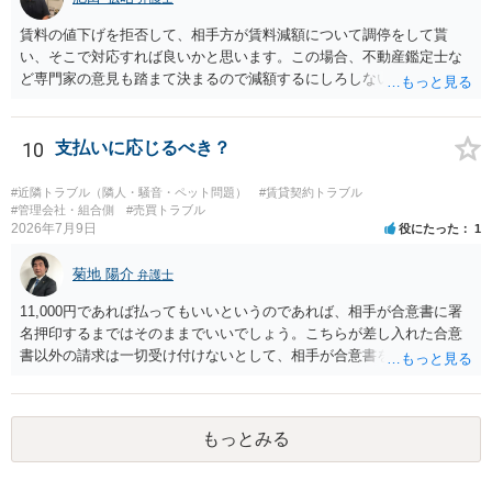
賃料の値下げを拒否して、相手方が賃料減額について調停をして貰
い、そこで対応すれば良いかと思います。この場合、不動産鑑定士な
ど専門家の意見も踏まて決まるので減額するにしろしないにしろ公平
性は図れるかと思います。相手がそこまでしないのであれば減額を拒
否すればよいだけです。ご参考にしてください。
10
支払いに応じるべき？
#近隣トラブル（隣人・騒音・ペット問題）
#賃貸契約トラブル
#管理会社・組合側
#売買トラブル
2026年7月9日
役にたった
1
菊地 陽介
弁護士
11,000円であれば払ってもいいというのであれば、相手が合意書に署
名押印するまではそのままでいいでしょう。こちらが差し入れた合意
書以外の請求は一切受け付けないとして、相手が合意書を作成するま
では支払いをしない方がいいと思います。 他方で、既に合意書を差し
入れてしまっているということなので、もし11,000円の支払い合意も
撤回したいというのであれば、できれば内容証明で先方の支払いの請
もっとみる
求について一切応じるつもりがない旨を書面で伝えたうえで、先に差
し入れた合意書は撤回すると明確に示す必要があります。