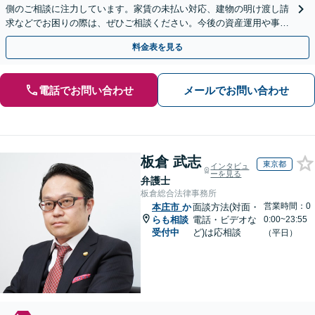
側のご相談に注力しています。家賃の未払い対応、建物の明け渡し請
求などでお困りの際は、ぜひご相談ください。今後の資産運用や事業
継続を見据えた最適な解決を目指します。【WEB面談可】
料金表を見る
電話でお問い合わせ
メールでお問い合わせ
板倉 武志
東京都
インタビュ
ーを見る
弁護士
板倉総合法律事務所
営業時間：0
本庄市
か
面談方法(対面・
らも相談
電話・ビデオな
0:00~23:55
受付中
ど)は応相談
（平日）