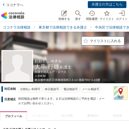
弁護士の方はこちら
ココナラへ
投稿する
探す
閲覧履歴
マイリスト
ログイン
ココナラ法律相談
東京都で法律相談できる弁護士
中央区で法律相談で
マイリストに入れる
おおぐし ゆきお
大串 行雄
弁護士
弁護士法人ユア・エース
人形町駅
東京都
中央区日本橋堀留町2-3-14 堀留THビル10階
対応体制
分割払い利用可
休日面談可
電話相談可
メール相談可
初回相談は無料で承ります。まずは法律相談のご予約を電話・メー
注意補足
ルでお問い合わせください。
インタビュー
注力分野
事例紹介
料金表
プロフィール