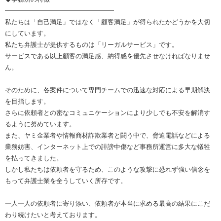
━━━━━━━━━━━━━━━━━
私たちは「自己満足」ではなく「顧客満足」が得られたかどうかを大切
にしています。
私たち弁護士が提供するものは「リーガルサービス」です。
サービスである以上顧客の満足感、納得感を優先させなければなりませ
ん。
そのために、各案件について専門チームでの迅速な対応による早期解決
を目指します。
さらに依頼者との密なコミュニケーションにより少しでも不安を解消す
るように努めています。
また、ヤミ金業者や情報商材詐欺業者と闘う中で、脅迫電話などによる
業務妨害、インターネット上での誹謗中傷など事務所運営に多大な犠牲
を払ってきました。
しかし私たちは依頼者を守るため、このような攻撃に恐れず強い信念を
もって弁護士業を全うしていく所存です。
一人一人の依頼者に寄り添い、依頼者が本当に求める最高の結果にこだ
わり続けたいと考えております。