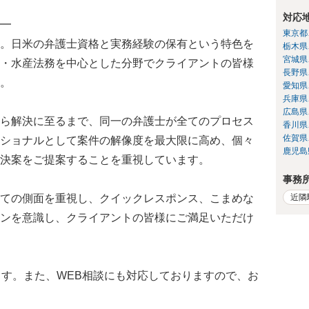
対応
━
東京都
。日米の弁護士資格と実務経験の保有という特色を
栃木県
宮城県
・水産法務を中心とした分野でクライアントの皆様
長野県
。
愛知県
兵庫県
広島県
ら解決に至るまで、同一の弁護士が全てのプロセス
香川県
佐賀県
ショナルとして案件の解像度を最大限に高め、個々
鹿児島
決案をご提案することを重視しています。
事務
近隣
ての側面を重視し、クイックレスポンス、こまめな
ンを意識し、クライアントの皆様にご満足いただけ
ます。また、WEB相談にも対応しておりますので、お