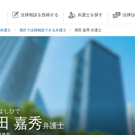
法律相談を投稿する
弁護士を探す
法律Q
弁護士
港区で法律相談できる弁護士
濱田 嘉秀 弁護士
 よしひで
田 嘉秀
弁護士
事務所