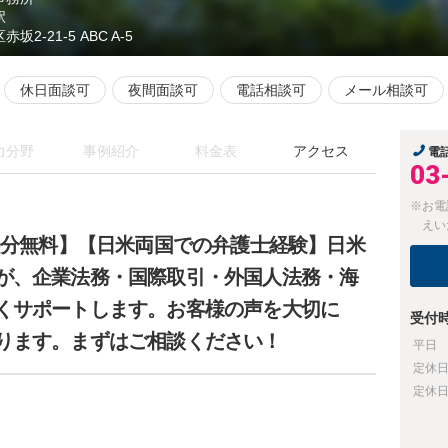
駅
赤坂2-21-5 ABC A-5
休日面談可
夜間面談可
電話相談可
メール相談可
力分野
事例紹介
料金表
アクセス
電
03
※お電
えい
0分無料】【日米両国での弁護士経験】日米
が、企業法務・国際取引・外国人法務・海
くサポートします。お客様の声を大切に
受付
ります。まずはご相談ください！
平日
定休
定休