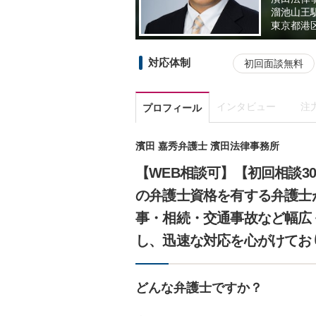
溜池山王
東京都
港区
対応体制
初回面談無料
インタビュー
注
プロフィール
濱田 嘉秀弁護士 濱田法律事務所
【WEB相談可】【初回相談3
の弁護士資格を有する弁護士
事・相続・交通事故など幅広
し、迅速な対応を心がけてお
どんな弁護士ですか？