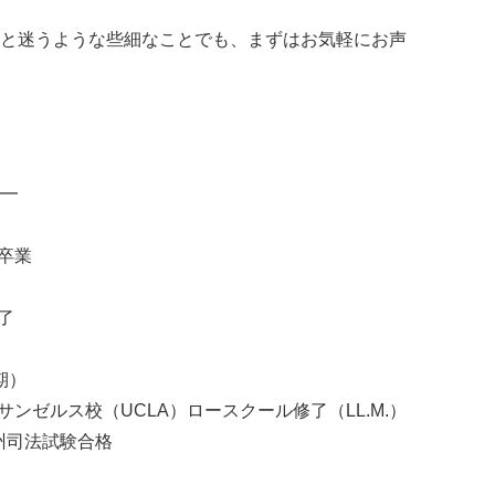
と迷うような些細なことでも、まずはお気軽にお声
━
校卒業
了
期）
サンゼルス校（UCLA）ロースクール修了（LL.M.）
ア州司法試験合格