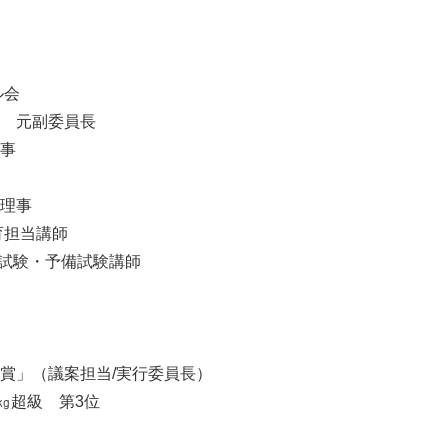
ル会
 元副委員長
事
理事
育担当講師
法試験・予備試験講師
賞」（議案担当/実行委員長）
㎏超級 第3位