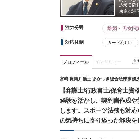
赤坂見附
東京都
港区
注力分野
離婚・男女問
対応体制
カード利用可
インタビュー
注
プロフィール
宮﨑 貴博弁護士 あかつき総合法律事務
【弁護士/行政書士/保育士
経験を活かし、契約書作成や
します。スポーツ法務も対応
の気持ちに寄り添った解決を