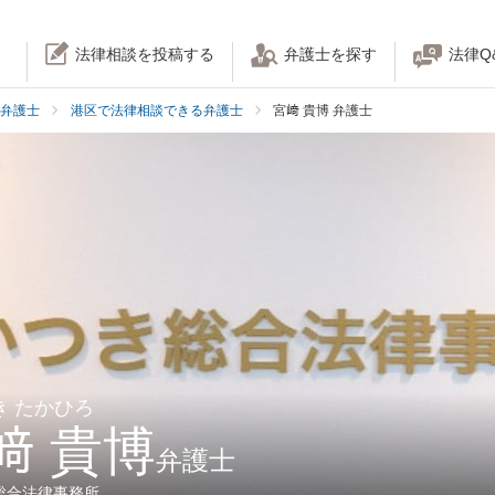
法律相談を投稿する
弁護士を探す
法律Q
弁護士
港区で法律相談できる弁護士
宮﨑 貴博 弁護士
き たかひろ
﨑 貴博
弁護士
総合法律事務所