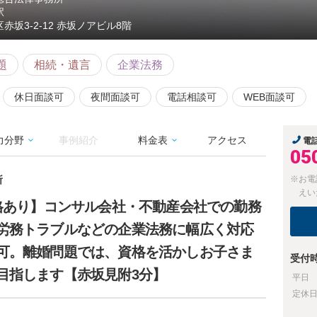
駅
赤坂3-2-12 赤坂ノアビル8階
題
相続・遺言
企業法務
休日面談可
夜間面談可
電話相談可
WEB面談可
力分野
事例紹介
料金表
アクセス
電
05
所
※お電
えい
資格あり】コンサル会社・不動産会社での勤務
労務トラブルなどの企業法務に幅広く対応
可。離婚問題では、資格を活かしお子さま
受付
目指します【赤坂見附3分】
平日
定休