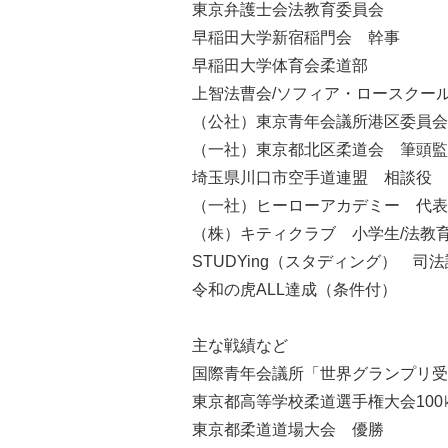
東京弁護士会法教育委員会
早稲田大学新宿稲門会 幹事
早稲田大学体育会柔道部
上智法曹会/ソフィア・ロースクー
（公社）東京青年会議所港区委員会
（一社）東京都北区柔道会 筆頭監
埼玉県川口市空手道連盟 相談役
（一社）ヒーローアカデミー 代表
（株）キティクラブ 小学生/法教
STUDYing（スタディング） 司
令和の虎ALL達成（条件付）
主な戦績など
国際青年会議所「世界グランプリ受
東京都高等学校柔道選手権大会100
東京都柔道道場大会 優勝