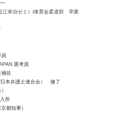
━
/近江幸治ゼミ）/体育会柔道部 卒業
了
導員
PAN 選考員
任補佐
省/日本弁護士連合会） 修了
会）
入所
東京都知事）