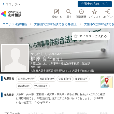
弁護士の方はこちら
ココナラへ
投稿する
探す
閲覧履歴
マイリスト
ログイン
ココナラ法律相談
大阪府で法律相談できる弁護士
大阪市で法律相談で
マイリストに入れる
かじわら りょうへい
梶原 良平
弁護士
弁護士法人あいち刑事事件総合法律事務所 大阪支部
西梅田駅
大阪府
大阪市北区曽根崎新地2-6-12 大阪小学館ビル7階
対応体制
分割払い利用可
初回面談無料
休日面談可
夜間面談可
電話相談可
WEB面談可
大阪府・兵庫県・京都府・滋賀県・奈良県・和歌山県にお住まいの方のご相談
注意補足
に対応可能です。※電話面談は遠方の方のみ受け付けております。【LINE問
い合わせ窓口】ID:@rql7932z
プロフィール
インタビュー
注力分野
事例紹介
料金表