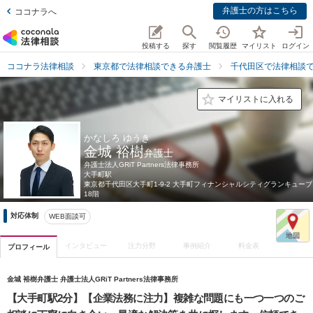
弁護士の方はこちら
ココナラへ
投稿する
探す
閲覧履歴
マイリスト
ログイン
ココナラ法律相談
東京都で法律相談できる弁護士
千代田区で法律相談
マイリストに入れる
かなしろ ゆうき
金城 裕樹
弁護士
弁護士法人GRiT Partners法律事務所
大手町駅
東京都
千代田区大手町1-9-2 大手町フィナンシャルシティグランキューブ
18階
対応体制
WEB面談可
インタビュー
注力分野
事例紹介
料金表
プロフィール
金城 裕樹弁護士 弁護士法人GRiT Partners法律事務所
【大手町駅2分】【企業法務に注力】複雑な問題にも一つ一つのご