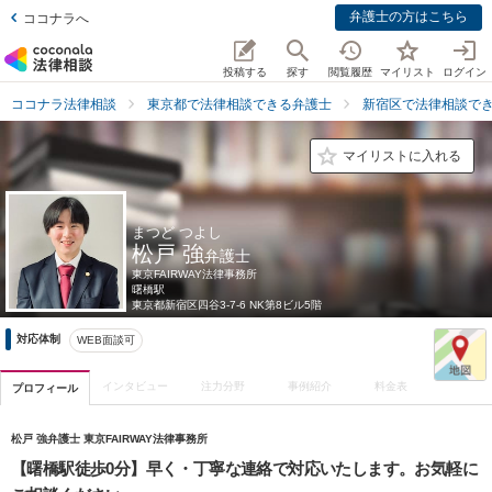
弁護士の方はこちら
ココナラへ
投稿する
探す
閲覧履歴
マイリスト
ログイン
ココナラ法律相談
東京都で法律相談できる弁護士
新宿区で法律相談で
マイリストに入れる
まつど つよし
松戸 強
弁護士
東京FAIRWAY法律事務所
曙橋駅
東京都
新宿区四谷3-7-6 NK第8ビル5階
対応体制
WEB面談可
インタビュー
注力分野
事例紹介
料金表
プロフィール
松戸 強弁護士 東京FAIRWAY法律事務所
【曙橋駅徒歩0分】早く・丁寧な連絡で対応いたします。お気軽に