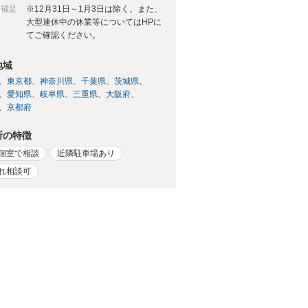
日補足
※12月31日～1月3日は除く。また、
大型連休中の休業等についてはHPに
てご確認ください。
地域
東京都
神奈川県
千葉県
茨城県
愛知県
岐阜県
三重県
大阪府
京都府
所の特徴
個室で相談
近隣駐車場あり
れ相談可