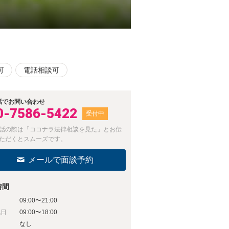
可
電話相談可
話でお問い合わせ
0-7586-5422
受付中
話の際は「ココナラ法律相談を見た」とお伝
ただくとスムーズです。
メールで面談予約
時間
09:00〜21:00
祝日
09:00〜18:00
日
なし