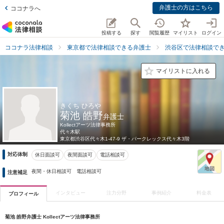
弁護士の方はこちら
ココナラへ
投稿する
探す
閲覧履歴
マイリスト
ログイン
ココナラ法律相談
東京都で法律相談できる弁護士
渋谷区で法律相談で
マイリストに入れる
きくち ひろや
菊池 皓野
弁護士
Kollectアーツ法律事務所
代々木駅
東京都
渋谷区代々木1-47-9 ザ・パークレックス代々木3階
対応体制
休日面談可
夜間面談可
電話相談可
夜間・休日相談可 電話相談可
注意補足
インタビュー
注力分野
事例紹介
料金表
プロフィール
菊池 皓野弁護士 Kollectアーツ法律事務所