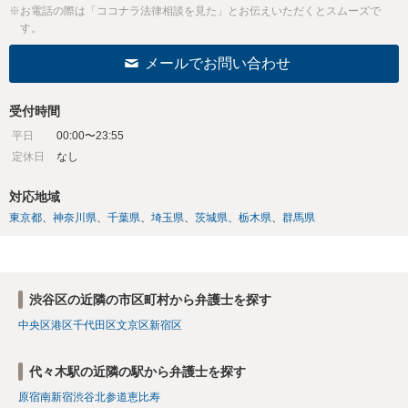
※お電話の際は「ココナラ法律相談を見た」とお伝えいただくとスムーズで
す。
メールでお問い合わせ
受付時間
平日
00:00〜23:55
定休日
なし
対応地域
東京都
神奈川県
千葉県
埼玉県
茨城県
栃木県
群馬県
渋谷区の近隣の市区町村から弁護士を探す
中央区
港区
千代田区
文京区
新宿区
代々木駅の近隣の駅から弁護士を探す
原宿
南新宿
渋谷
北参道
恵比寿