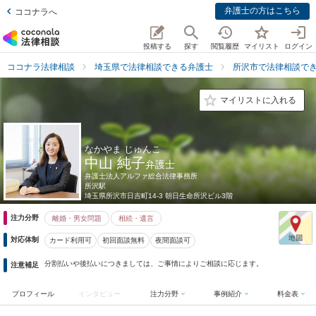
弁護士の方はこちら
ココナラへ
投稿する
探す
閲覧履歴
マイリスト
ログイン
ココナラ法律相談
埼玉県で法律相談できる弁護士
所沢市で法律相談で
マイリストに入れる
なかやま じゅんこ
中山 純子
弁護士
弁護士法人アルファ総合法律事務所
所沢駅
埼玉県
所沢市日吉町14-3 朝日生命所沢ビル3階
注力分野
離婚・男女問題
相続・遺言
対応体制
カード利用可
初回面談無料
夜間面談可
分割払いや後払いにつきましては、ご事情によりご相談に応じます。
注意補足
プロフィール
インタビュー
注力分野
事例紹介
料金表