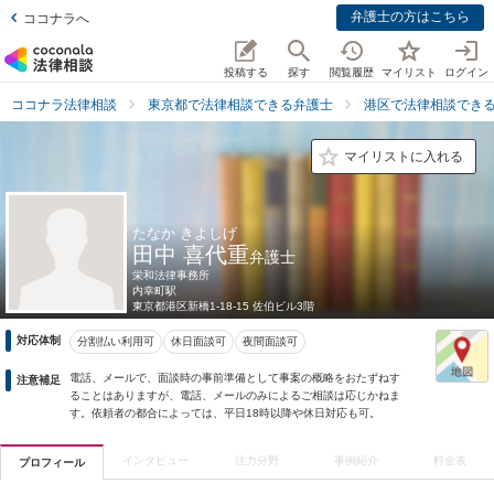
弁護士の方はこちら
ココナラへ
投稿する
探す
閲覧履歴
マイリスト
ログイン
ココナラ法律相談
東京都で法律相談できる弁護士
港区で法律相談でき
マイリストに入れる
たなか きよしげ
田中 喜代重
弁護士
栄和法律事務所
内幸町駅
東京都
港区新橋1-18-15 佐伯ビル3階
対応体制
分割払い利用可
休日面談可
夜間面談可
電話、メールで、面談時の事前準備として事案の概略をおたずねす
注意補足
ることはありますが、電話、メールのみによるご相談は応じかねま
す。依頼者の都合によっては、平日18時以降や休日対応も可。
インタビュー
注力分野
事例紹介
料金表
プロフィール