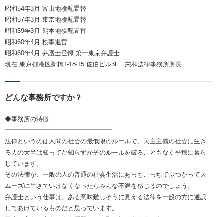
昭和54年3月 富山地検配置替
昭和57年3月 東京地検配置替
昭和59年3月 熊本地検配置替
昭和60年4月 検事退官
昭和60年4月 弁護士登録 第一東京弁護士
現在 東京都港区新橋1-18-15 佐伯ビル3F 栄和法律事務所所長
どんな事務所ですか？
◆事務所の特徴
━━━━━━━━━━━━━━━━━
法律というのは人間の社会の最低限のルールで、民主主義の社会に生き
る人の大半は知ってか知らずかそのルールを破ることもなく平穏に暮ら
しています。
その法律が、一般の人の普通の社会生活にあっちこっちでぶつかってス
ムーズに生きていけなくなったらみんな不満を感じるのでしょう。
弁護士という仕事は、ある意味難しそうに見える法律を一般の方に通訳
してあげているものだと思っています。