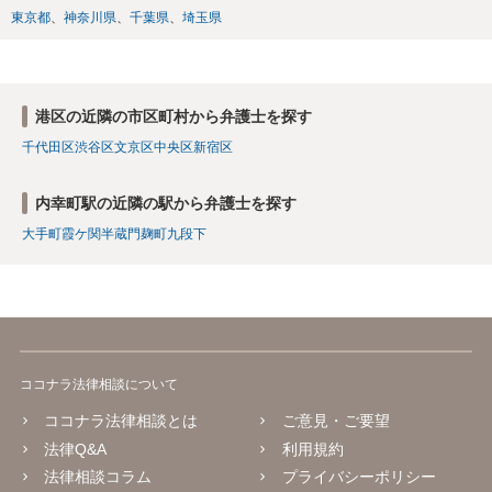
東京都
神奈川県
千葉県
埼玉県
港区の近隣の市区町村から弁護士を探す
千代田区
渋谷区
文京区
中央区
新宿区
内幸町駅の近隣の駅から弁護士を探す
大手町
霞ケ関
半蔵門
麹町
九段下
ココナラ法律相談について
ココナラ法律相談とは
ご意見・ご要望
法律Q&A
利用規約
法律相談コラム
プライバシーポリシー