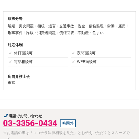
取扱分野
離婚・男女問題
相続・遺言
交通事故
借金・債務整理
労働・雇用
刑事事件
詐欺・消費者問題
債権回収
不動産・住まい
対応体制
休日面談可
夜間面談可
電話相談可
WEB面談可
所属弁護士会
東京
電話でお問い合わせ
03-3356-0434
時間外
※お電話の際は「ココナラ法律相談を見た」とお伝えいただくとスムーズで
す。