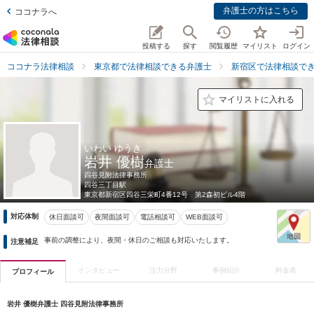
弁護士の方はこちら
ココナラへ
投稿する
探す
閲覧履歴
マイリスト
ログイン
ココナラ法律相談
東京都で法律相談できる弁護士
新宿区で法律相談で
マイリストに入れる
いわい ゆうき
岩井 優樹
弁護士
四谷見附法律事務所
四谷三丁目駅
東京都
新宿区四谷三栄町4番12号 第2森初ビル4階
対応体制
休日面談可
夜間面談可
電話相談可
WEB面談可
事前の調整により、夜間・休日のご相談も対応いたします。
注意補足
インタビュー
注力分野
事例紹介
料金表
プロフィール
岩井 優樹弁護士 四谷見附法律事務所