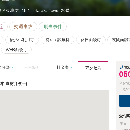
区東池袋1-18-1 Hareza Tower 20階
題
交通事故
刑事事件
後払い利用可
初回面談無料
休日面談可
夜間面談
WEB面談可
力分野
事例紹介
料金表
アクセス
電
05
本 直樹弁護士)
※お電
えい
受付
平日