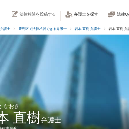
法律相談を投稿する
弁護士を探す
法律Q
弁護士
豊島区で法律相談できる弁護士
岩本 直樹 弁護士
岩本 直樹 
と なおき
本 直樹
弁護士
法律事務所