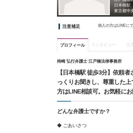
日本橋駅
東京都
中央
個人の方はLINE
注意補足
インタビュー
注
プロフィール
柿崎 弘行弁護士 江戸橋法律事務所
【日本橋駅 徒歩3分】依頼
っくりお聞きし、尊重した上
方はLINE相談可。お気軽に
どんな弁護士ですか？
◆ ごあいさつ