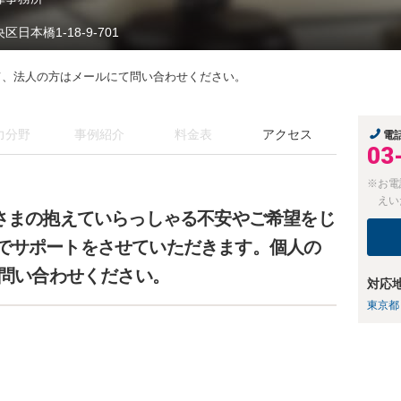
区日本橋1-18-9-701
にて、法人の方はメールにて問い合わせください。
力分野
事例紹介
料金表
アクセス
電
03
※お電
えい
者さまの抱えていらっしゃる不安やご希望をじ
でサポートをさせていただきます。個人の
お問い合わせください。
対応
東京都