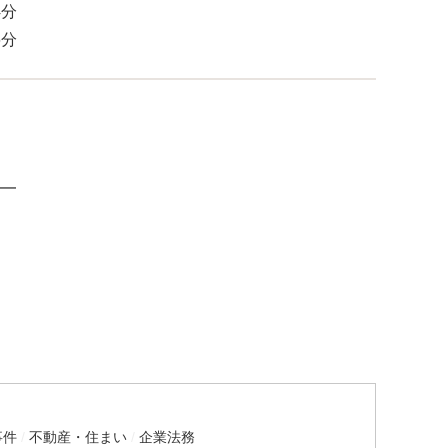
4分
6分
━
事件
不動産・住まい
企業法務