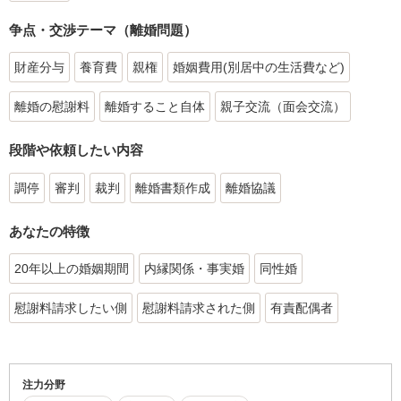
争点・交渉テーマ（離婚問題）
財産分与
養育費
親権
婚姻費用(別居中の生活費など)
離婚の慰謝料
離婚すること自体
親子交流（面会交流）
段階や依頼したい内容
調停
審判
裁判
離婚書類作成
離婚協議
あなたの特徴
20年以上の婚姻期間
内縁関係・事実婚
同性婚
慰謝料請求したい側
慰謝料請求された側
有責配偶者
注力分野