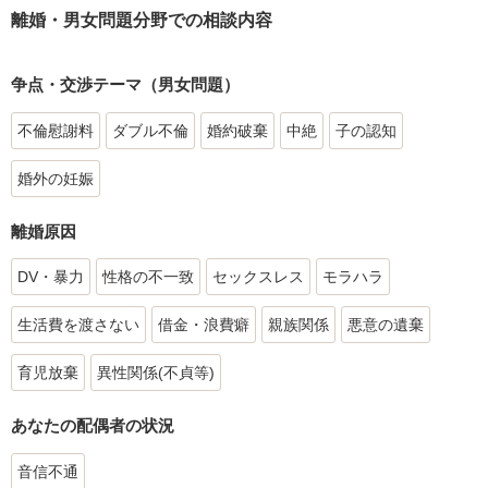
離婚・男女問題分野での相談内容
争点・交渉テーマ（男女問題）
不倫慰謝料
ダブル不倫
婚約破棄
中絶
子の認知
婚外の妊娠
離婚原因
DV・暴力
性格の不一致
セックスレス
モラハラ
生活費を渡さない
借金・浪費癖
親族関係
悪意の遺棄
育児放棄
異性関係(不貞等)
あなたの配偶者の状況
音信不通