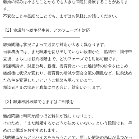
離婚の悩みは小さなことからでも大きな問題に発展することがありま
す。
不安なことや些細なことでも、まずはお気軽にお話しください。
【2】協議前〜紛争発生後、どのフェーズも対応
━━━━━━━━━━━━━━━━━━━
離婚問題は状況によって必要な対応が大きく異なります。
当事務所では、まだ離婚を切り出していない段階から、協議中、調停申
立後、さらには裁判段階まで、どのフェーズでも対応可能です。
慰謝料請求、財産分与、親権、養育費といった離婚時の紛争をはじめ、
離婚後に状況が変わり、養育費の増減や面会交流の回数など、以前決め
た条件を変更したいというご相談も承っています。
相談者さまの悩みと真摯に向き合い、対応いたします。
【3】離婚検討段階でもまずはご相談を
━━━━━━━━━━━━━━━━━━━
離婚問題は時間が経つほど解決が難しくなります。
そのため、「まだ離婚するかどうか決めていない」という段階でも、早
めのご相談をおすすめします。
法的観点からアドバイスをもらうことで、新しい解決の糸口が見つかっ