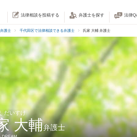
法律相談を投稿する
弁護士を探す
法律Q
弁護士
千代田区で法律相談できる弁護士
氏家 大輔 弁護士
え だいすけ
家 大輔
弁護士
DREAM