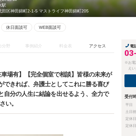
水駅
代田区神田錦町2-1-5 マストライフ神田錦町205
休日面談可
WEB面談可
力分野
事例紹介
料金表
アクセス
電
03
※お電
えい
駐車場有】【完全個室で相談】皆様の未来が
ができれば、弁護士としてこれに勝る喜び
と自分の人生に結論を出せるよう、全力で
受付
ださい。
平日
土日
定休
定休