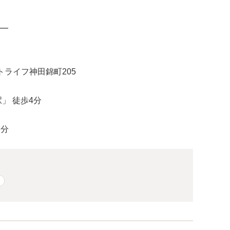
━
トライフ神田錦町205
」 徒歩4分
7分