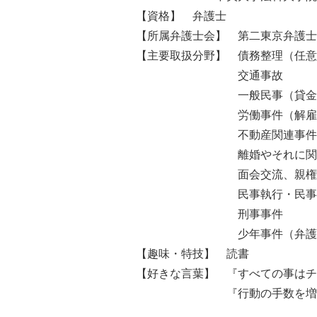
【資格】 弁護士
【所属弁護士会】 第二東京弁護士
【主要取扱分野】 債務整理（任意
交通事故
一般民事（貸金請求、売買
労働事件（解雇無効確
不動産関連事件（建物退
離婚やそれに関連する事件
面会交流、親権者変更、子
民事執行・民事保全（差
刑事事件
少年事件（弁護活動・少年
【趣味・特技】 読書
【好きな言葉】 『すべての事はチ
『行動の手数を増や