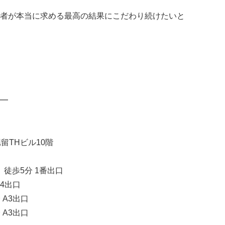
者が本当に求める最高の結果にこだわり続けたいと
━
堀留THビル10階
徒歩5分 1番出口
A4出口
 A3出口
 A3出口