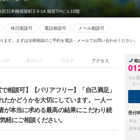
央区日本橋堀留町2-3-14 堀留THビル10階
休日面談可
電話相談可
メール相談可
ります。まずは法律相談のご予約を電話・メールでお問い合わせください。
力分野
事例紹介
料金表
アクセス
電
01
※お電
えい
室で相談可】【バリアフリー】「自己満足」
れたかどうかを大切にしています。一人一
者が本当に求める最高の結果にこだわり続
受付
お気軽にご相談ください。
平日
定休