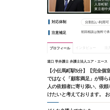
人形町駅
東京都
中
対応体制
分割払い利用可
初回相談は無料で承
注意補足
インタビュー
注
プロフィール
道口 学弁護士 弁護士法人ユア・エース
【小伝馬町駅5分】【完全個
ではなく「顧客満足」が得ら
人の依頼者に寄り添い、依頼
けたいと考えております。 