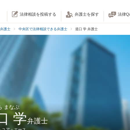
法律相談を投稿する
弁護士を探す
法律Q
弁護士
中央区で法律相談できる弁護士
道口 学 弁護士
ち まなぶ
口 学
弁護士
人ユア・エース