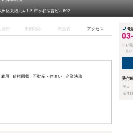
代田区九段北4-1-5 市ヶ谷法曹ビル602
力分野
事例紹介
料金表
アクセス
電
03
※お電
えい
・雇用
債権回収
不動産・住まい
企業法務
受付
平日
定休