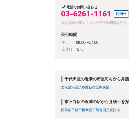
電話でお問い合わせ
03-6261-1161
時間外
※お電話の際は「ココナラ法律相談を見た
受付時間
平日
09:00〜17:00
定休日
なし
千代田区の近隣の市区町村から弁護
文京区
港区
渋谷区
新宿区
中央区
市ヶ谷駅の近隣の駅から弁護士を探
西早稲田
飯田橋
新宿
下落合
国立競技場