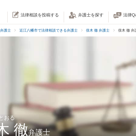
法律相談を投稿する
弁護士を探す
法律Q
弁護士
近江八幡市で法律相談できる弁護士
俣木 徹 弁護士
俣木 徹 
 とおる
木 徹
弁護士