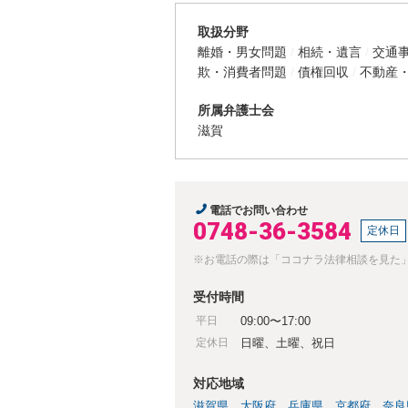
取扱分野
離婚・男女問題
相続・遺言
交通
欺・消費者問題
債権回収
不動産
所属弁護士会
滋賀
電話でお問い合わせ
0748-36-3584
定休日
※お電話の際は「ココナラ法律相談を見た
受付時間
平日
09:00〜17:00
定休日
日曜、土曜、祝日
対応地域
滋賀県
大阪府
兵庫県
京都府
奈良