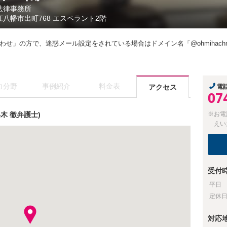
法律事務所
江八幡市出町768 エスペラント2階
せ」の方で、迷惑メール設定をされている場合はドメイン名「@ohmihachman
力分野
事例紹介
料金表
アクセス
電
07
木 徹弁護士)
※お電
えい
受付
平日
定休
対応