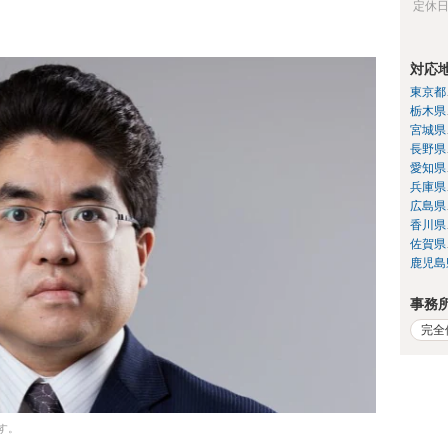
定休
対応
東京都
栃木県
宮城県
長野県
愛知県
兵庫県
広島県
香川県
佐賀県
鹿児島
事務
完全
す。