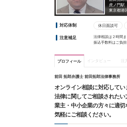
虎ノ門駅
東京都
港
対応体制
休日面談可
法律相談は２時間まで3
注意補足
振込手数料はご負担ください。
インタビュー
注
プロフィール
前田 拓郎弁護士 前田拓郎法律事務所
オンライン相談に対応してい
法律に関してご相談されたい
業主・中小企業の方々に適切
気軽にご相談ください。