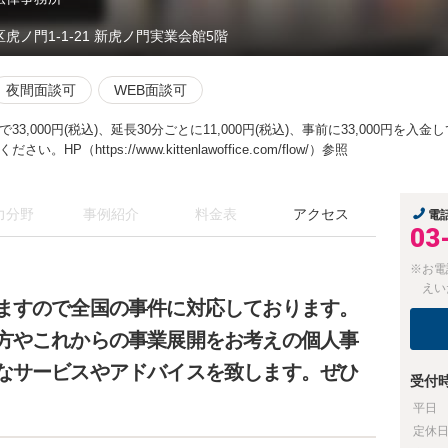
区虎ノ門1-1-21 新虎ノ門実業会館5階
夜間面談可
WEB面談可
3,000円(税込)、延長30分ごとに11,000円(税込)、事前に33,000円を
HP（https://www.kittenlawoffice.com/flow/）参照
力分野
事例紹介
料金表
アクセス
電
03
※お電
えい
ますので全国の事件に対応しております。
方やこれからの事業展開をお考えの個人事
なサービスやアドバイスを致します。ぜひ
受付
平日
定休