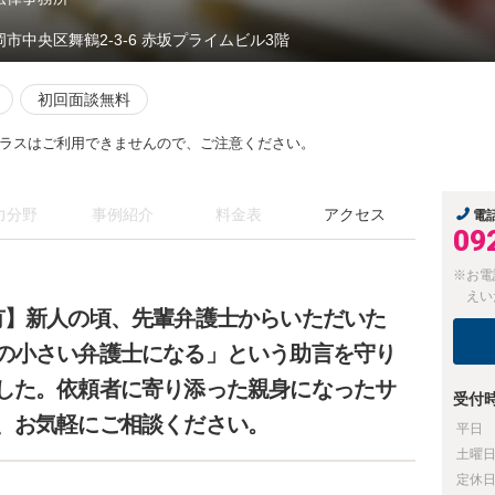
岡市中央区舞鶴2-3-6 赤坂プライムビル3階
初回面談無料
ラスはご利用できませんので、ご注意ください。
力分野
事例紹介
料金表
アクセス
電
09
※お電
えい
有】新人の頃、先輩弁護士からいただいた
の小さい弁護士になる」という助言を守り
した。依頼者に寄り添った親身になったサ
受付
、お気軽にご相談ください。
平日
土曜
定休