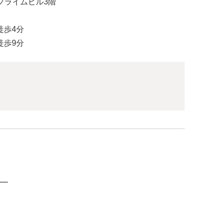
坂プライムビル3階
徒歩4分
徒歩9分
━