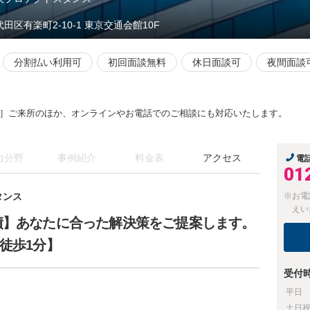
田区有楽町2-10-1 東京交通会館10F
分割払い利用可
初回面談無料
休日面談可
夜間面談
］ご来所のほか、オンラインやお電話でのご相談にも対応いたします。
力分野
事例紹介
料金表
アクセス
電
01
タンス
※お電
えい
績】あなたに合った解決策をご提案します。
徒歩1分】
受付
平日
土日