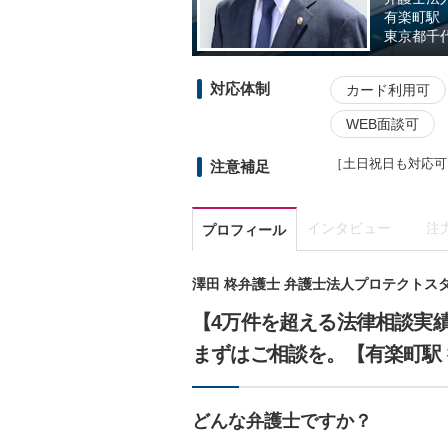
有楽町駅
東京都
千代
対応体制
カード利用可
WEB面談可
［土日祝日も対応可
注意補足
インタビュー
注
プロフィール
澤田 柊弁護士 弁護士法人プロテクトス
【4万件を超える法律相談実
まずはご相談を。【有楽町駅 
どんな弁護士ですか？