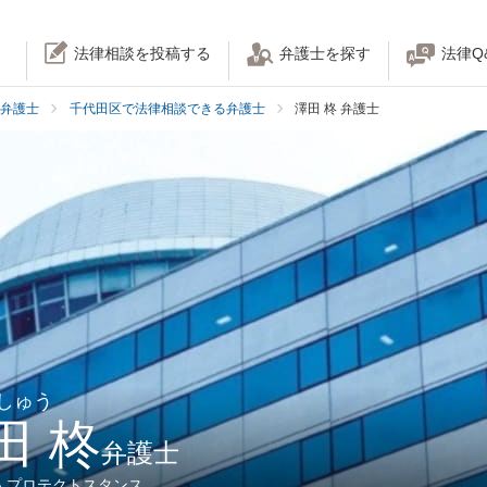
法律相談を投稿する
弁護士を探す
法律Q
弁護士
千代田区で法律相談できる弁護士
澤田 柊 弁護士
 しゅう
田 柊
弁護士
人プロテクトスタンス