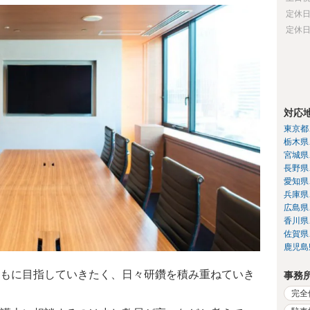
定休
定休
対応
東京都
栃木県
宮城県
長野県
愛知県
兵庫県
広島県
香川県
佐賀県
鹿児島
もに目指していきたく、日々研鑽を積み重ねていき
事務
完全