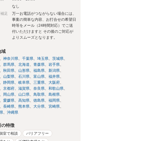
日
なし
日補足
万一お電話がつながらない場合には、
事案の簡単な内容、お打合せの希望日
時等をメール（24時間対応）でご送
付いただけますと その後のご対応が
よりスムーズとなります。
地域
神奈川県
千葉県
埼玉県
茨城県
群馬県
北海道
青森県
岩手県
秋田県
山形県
福島県
新潟県
山梨県
石川県
富山県
福井県
静岡県
岐阜県
三重県
大阪府
京都府
滋賀県
奈良県
和歌山県
岡山県
山口県
鳥取県
島根県
愛媛県
高知県
徳島県
福岡県
長崎県
熊本県
大分県
宮崎県
県
沖縄県
所の特徴
個室で相談
バリアフリー