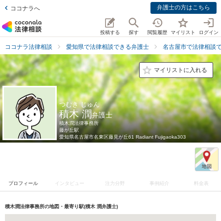
弁護士の方はこちら
ココナラへ
投稿する
探す
閲覧履歴
マイリスト
ログイン
ココナラ法律相談
愛知県で法律相談できる弁護士
名古屋市で法律相談
マイリストに入れる
つむき じゅん
積木 潤
弁護士
積木潤法律事務所
藤が丘駅
愛知県
名古屋市名東区藤見が丘61 Radiant Fujigaoka303
プロフィール
インタビュー
注力分野
事例紹介
料金表
積木潤法律事務所の地図・最寄り駅(積木 潤弁護士)