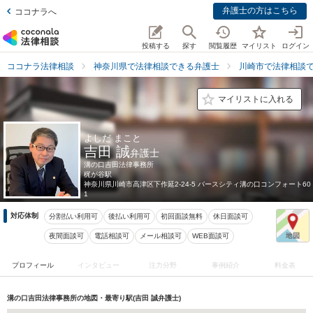
弁護士の方はこちら
ココナラへ
投稿する
探す
閲覧履歴
マイリスト
ログイン
ココナラ法律相談
神奈川県で法律相談できる弁護士
川崎市で法律相談
マイリストに入れる
よしだ まこと
吉田 誠
弁護士
溝の口吉田法律事務所
梶が谷駅
神奈川県
川崎市高津区下作延2-24-5 バースシティ溝の口コンフォート60
1
対応体制
分割払い利用可
後払い利用可
初回面談無料
休日面談可
夜間面談可
電話相談可
メール相談可
WEB面談可
プロフィール
インタビュー
注力分野
事例紹介
料金表
溝の口吉田法律事務所の地図・最寄り駅(吉田 誠弁護士)