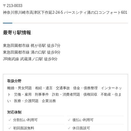
〒213-0033
神奈川県川崎市高津区下作延2-24-5 バースシティ溝の口コンフォート601
最寄り駅情報
東急田園都市線 梶が谷駅 徒歩7分
東急田園都市線 溝の口駅 徒歩9分
JR南武線 武蔵溝ノ口駅 徒歩9分
取扱分野
離婚・男女問題
相続・遺言
交通事故
借金・債務整理
インターネッ
ト
労働・雇用
刑事事件
詐欺・消費者問題
債権回収
不動産・住ま
い
医療・介護問題
企業法務
対応体制
分割払い利用可
後払い利用可
初回面談無料
休日面談可