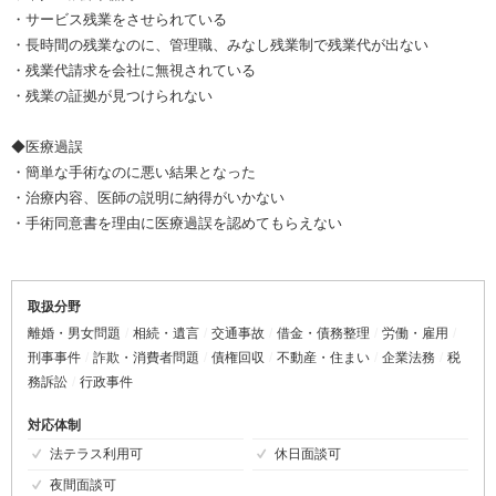
・サービス残業をさせられている
・長時間の残業なのに、管理職、みなし残業制で残業代が出ない
・残業代請求を会社に無視されている
・残業の証拠が見つけられない
◆医療過誤
・簡単な手術なのに悪い結果となった
・治療内容、医師の説明に納得がいかない
・手術同意書を理由に医療過誤を認めてもらえない
取扱分野
離婚・男女問題
相続・遺言
交通事故
借金・債務整理
労働・雇用
刑事事件
詐欺・消費者問題
債権回収
不動産・住まい
企業法務
税
務訴訟
行政事件
対応体制
法テラス利用可
休日面談可
夜間面談可