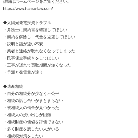
詳細はホームページをご覧ください。
https://www.t-arise-law.com/
◆太陽光発電投資トラブル
・弁護士に契約書を確認してほしい
・契約を解除し、代金を返還してほしい
・説明と話が違い不安
・業者と連絡が取れなくなってしまった
・民事保全手続きをしてほしい
・工事が遅れて買取期間が短くなった
・予測と発電量が違う
◆遺産相続
・自分の相続分が少なく不公平
・相続の話し合いがまとまらない
・被相続人の借金が見つかった
・相続人の洗い出しが困難
・相続財産の価値を評価できない
・多く財産を残したい人がいる
・相続税対策をしたい