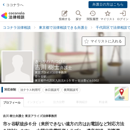
弁護士の方はこちら
ココナラへ
投稿する
探す
閲覧履歴
マイリスト
ログイン
ココナラ法律相談
東京都で法律相談できる弁護士
千代田区で法律相談
マイリストに入れる
きっかわ たつひと
吉川 樹士
弁護士
東京アライズ法律事務所
市ケ谷駅
東京都
千代田区九段北4-1-5 市ヶ谷法曹ビル1002
対応体制
法テラス利用可
休日面談可
夜間面談可
インタビュー
注力分野
事例紹介
料金表
プロフィール
吉川 樹士弁護士 東京アライズ法律事務所
市ヶ谷駅徒歩６分（来所できない遠方の方はお電話など対応方法