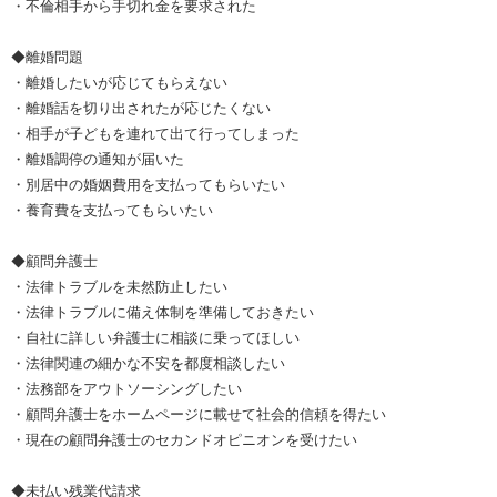
・不倫相手から手切れ金を要求された
◆離婚問題
・離婚したいが応じてもらえない
・離婚話を切り出されたが応じたくない
・相手が子どもを連れて出て行ってしまった
・離婚調停の通知が届いた
・別居中の婚姻費用を支払ってもらいたい
・養育費を支払ってもらいたい
◆顧問弁護士
・法律トラブルを未然防止したい
・法律トラブルに備え体制を準備しておきたい
・自社に詳しい弁護士に相談に乗ってほしい
・法律関連の細かな不安を都度相談したい
・法務部をアウトソーシングしたい
・顧問弁護士をホームページに載せて社会的信頼を得たい
・現在の顧問弁護士のセカンドオピニオンを受けたい
◆未払い残業代請求