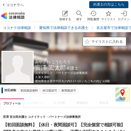
弁護士の方はこちら
ココナラへ
投稿する
探す
閲覧履歴
マイリスト
ログイン
ココナラ法律相談
愛知県で法律相談できる弁護士
名古屋市で法律相談
マイリストに入れる
みやざわ こうたろう
宮澤 宏太郎
弁護士
ユナイテッド・パートナーズ法律事務所
久屋大通駅
愛知県
名古屋市中区丸の内3-17-13 いちご丸の内ビル5階
対応体制
初回面談無料
休日面談可
夜間面談可
インタビュー
注力分野
事例紹介
料金表
プロフィール
宮澤 宏太郎弁護士 ユナイテッド・パートナーズ法律事務所
【初回面談無料】【休日・夜間面談可】【完全個室で相談可能】