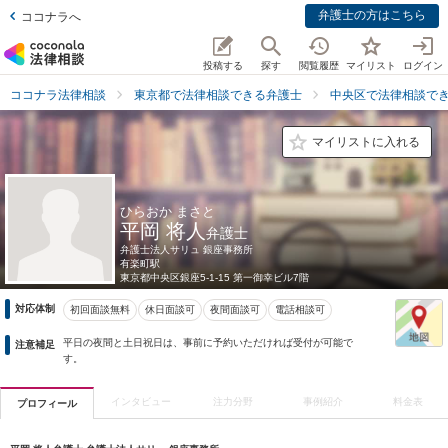
弁護士の方はこちら
ココナラへ
投稿する
探す
閲覧履歴
マイリスト
ログイン
ココナラ法律相談
東京都で法律相談できる弁護士
中央区で法律相談で
マイリストに入れる
ひらおか まさと
平岡 将人
弁護士
弁護士法人サリュ 銀座事務所
有楽町駅
東京都
中央区銀座5-1-15 第一御幸ビル7階
対応体制
初回面談無料
休日面談可
夜間面談可
電話相談可
平日の夜間と土日祝日は、事前に予約いただければ受付が可能で
注意補足
す。
インタビュー
注力分野
事例紹介
料金表
プロフィール