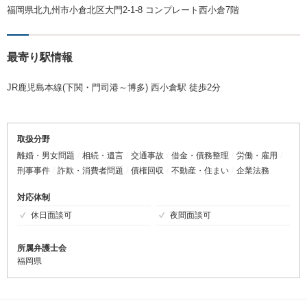
福岡県北九州市小倉北区大門2-1-8 コンプレート西小倉7階
最寄り駅情報
JR鹿児島本線(下関・門司港～博多) 西小倉駅 徒歩2分
取扱分野
離婚・男女問題
相続・遺言
交通事故
借金・債務整理
労働・雇用
刑事事件
詐欺・消費者問題
債権回収
不動産・住まい
企業法務
対応体制
休日面談可
夜間面談可
所属弁護士会
福岡県