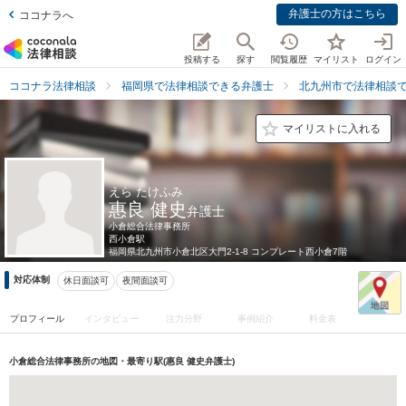
弁護士の方はこちら
ココナラへ
投稿する
探す
閲覧履歴
マイリスト
ログイン
ココナラ法律相談
福岡県で法律相談できる弁護士
北九州市で法律相談
マイリストに入れる
えら たけふみ
惠良 健史
弁護士
小倉総合法律事務所
西小倉駅
福岡県
北九州市小倉北区大門2-1-8 コンプレート西小倉7階
対応体制
休日面談可
夜間面談可
プロフィール
インタビュー
注力分野
事例紹介
料金表
小倉総合法律事務所の地図・最寄り駅(惠良 健史弁護士)