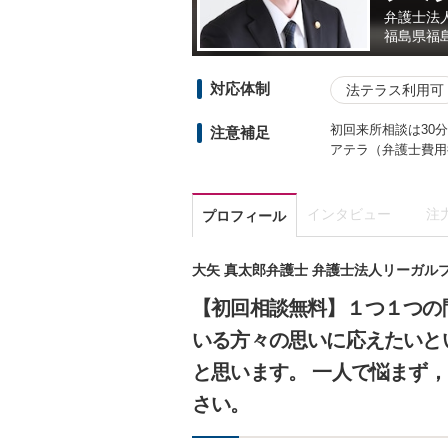
弁護士法
福島県
福
対応体制
法テラス利用可
初回来所相談は30
注意補足
アテラ（弁護士費用
インタビュー
注
プロフィール
大矢 真太郎弁護士 弁護士法人リーガル
【初回相談無料】１つ１つの
いる方々の思いに応えたいと
と思います。 一人で悩まず
さい。