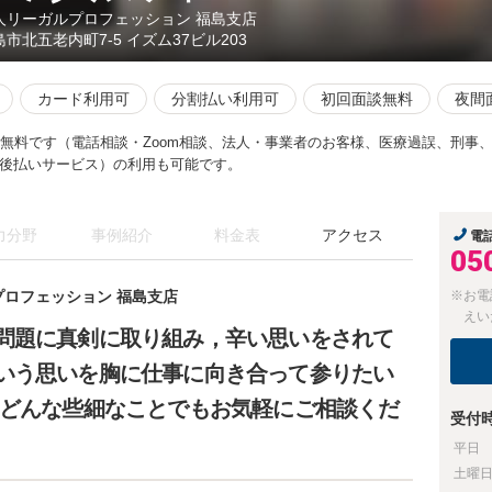
人リーガルプロフェッション 福島支店
島市北五老内町7-5 イズム37ビル203
カード利用可
分割払い利用可
初回面談無料
夜間
分無料です（電話相談・Zoom相談、法人・事業者のお客様、医療過誤、刑事
後払いサービス）の利用も可能です。
力分野
事例紹介
料金表
アクセス
電
05
プロフェッション 福島支店
※お電
えい
問題に真剣に取り組み，辛い思いをされて
いう思いを胸に仕事に向き合って参りたい
，どんな些細なことでもお気軽にご相談くだ
受付
平日
土曜