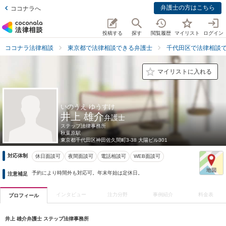
弁護士の方はこちら
ココナラへ
投稿する
探す
閲覧履歴
マイリスト
ログイン
ココナラ法律相談
東京都で法律相談できる弁護士
千代田区で法律相談
マイリストに入れる
いのうえ ゆうすけ
井上 雄介
弁護士
ステップ法律事務所
秋葉原駅
東京都
千代田区神田佐久間町3-38 大陽ビル301
対応体制
休日面談可
夜間面談可
電話相談可
WEB面談可
予約により時間外も対応可。年末年始は定休日。
注意補足
インタビュー
注力分野
事例紹介
料金表
プロフィール
井上 雄介弁護士 ステップ法律事務所