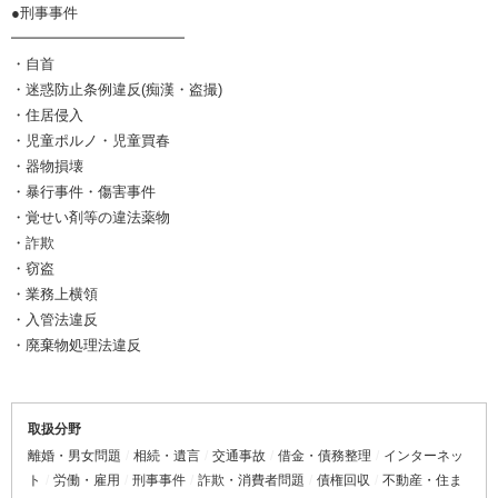
●刑事事件
━━━━━━━━━━━━
・自首
・迷惑防止条例違反(痴漢・盗撮)
・住居侵入
・児童ポルノ・児童買春
・器物損壊
・暴行事件・傷害事件
・覚せい剤等の違法薬物
・詐欺
・窃盗
・業務上横領
・入管法違反
・廃棄物処理法違反
取扱分野
離婚・男女問題
相続・遺言
交通事故
借金・債務整理
インターネッ
ト
労働・雇用
刑事事件
詐欺・消費者問題
債権回収
不動産・住ま