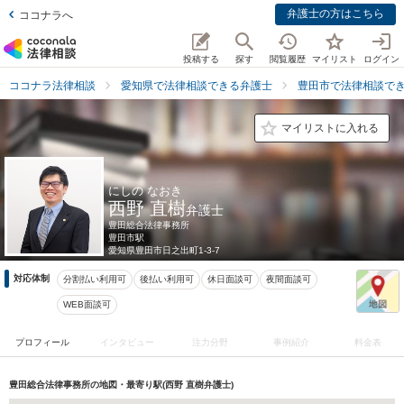
弁護士の方はこちら
ココナラへ
投稿する
探す
閲覧履歴
マイリスト
ログイン
ココナラ法律相談
愛知県で法律相談できる弁護士
豊田市で法律相談で
マイリストに入れる
にしの なおき
西野 直樹
弁護士
豊田総合法律事務所
豊田市駅
愛知県
豊田市日之出町1-3-7
対応体制
分割払い利用可
後払い利用可
休日面談可
夜間面談可
WEB面談可
プロフィール
インタビュー
注力分野
事例紹介
料金表
豊田総合法律事務所の地図・最寄り駅(西野 直樹弁護士)