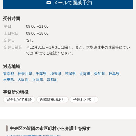
メールで面談予約
受付時間
平日
09:00〜21:00
土日祝日
09:00〜18:00
定休日
なし
定休日補足
※12月31日～1月3日は除く。また、大型連休中の休業等につい
てはHPにてご確認ください。
対応地域
東京都
神奈川県
千葉県
埼玉県
茨城県
北海道
愛知県
岐阜県
三重県
大阪府
兵庫県
京都府
事務所の特徴
完全個室で相談
近隣駐車場あり
子連れ相談可
中央区の近隣の市区町村から弁護士を探す