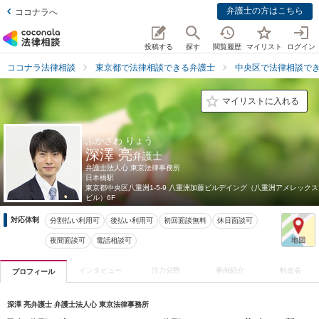
弁護士の方はこちら
ココナラへ
投稿する
探す
閲覧履歴
マイリスト
ログイン
ココナラ法律相談
東京都で法律相談できる弁護士
中央区で法律相談で
マイリストに入れる
ふかざわ りょう
深澤 亮
弁護士
弁護士法人心 東京法律事務所
日本橋駅
東京都
中央区八重洲1-5-9 八重洲加藤ビルデイング（八重洲アメレックス
ビル）6F
対応体制
分割払い利用可
後払い利用可
初回面談無料
休日面談可
夜間面談可
電話相談可
インタビュー
注力分野
事例紹介
料金表
プロフィール
深澤 亮弁護士 弁護士法人心 東京法律事務所