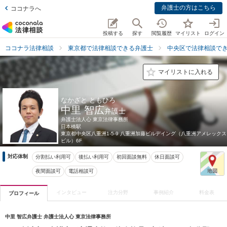
弁護士の方はこちら
ココナラへ
投稿する
探す
閲覧履歴
マイリスト
ログイン
ココナラ法律相談
東京都で法律相談できる弁護士
中央区で法律相談で
マイリストに入れる
なかざと ともひろ
中里 智広
弁護士
弁護士法人心 東京法律事務所
日本橋駅
東京都
中央区八重洲1-5-9 八重洲加藤ビルデイング（八重洲アメレックス
ビル）6F
対応体制
分割払い利用可
後払い利用可
初回面談無料
休日面談可
夜間面談可
電話相談可
インタビュー
注力分野
事例紹介
料金表
プロフィール
中里 智広弁護士 弁護士法人心 東京法律事務所