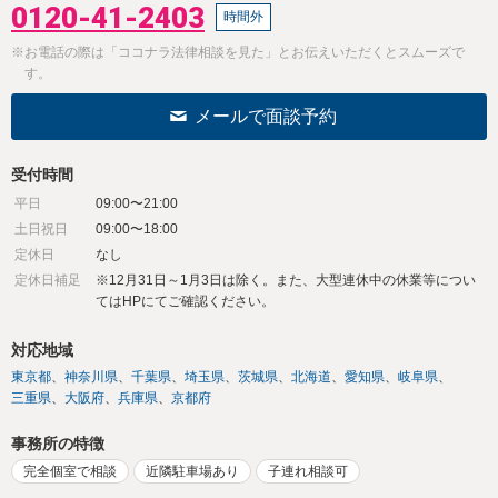
0120-41-2403
時間外
※お電話の際は「ココナラ法律相談を見た」とお伝えいただくとスムーズで
す。
メールで面談予約
受付時間
平日
09:00〜21:00
土日祝日
09:00〜18:00
定休日
なし
定休日補足
※12月31日～1月3日は除く。また、大型連休中の休業等につい
てはHPにてご確認ください。
対応地域
東京都
神奈川県
千葉県
埼玉県
茨城県
北海道
愛知県
岐阜県
三重県
大阪府
兵庫県
京都府
事務所の特徴
完全個室で相談
近隣駐車場あり
子連れ相談可