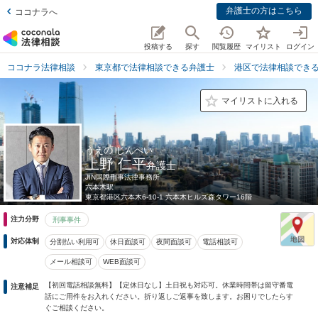
弁護士の方はこちら
ココナラへ
投稿する
探す
閲覧履歴
マイリスト
ログイン
ココナラ法律相談
東京都で法律相談できる弁護士
港区で法律相談でき
マイリストに入れる
うえの じんぺい
上野 仁平
弁護士
JIN国際刑事法律事務所
六本木駅
東京都
港区六本木6-10-1 六本木ヒルズ森タワー16階
注力分野
刑事事件
対応体制
分割払い利用可
休日面談可
夜間面談可
電話相談可
メール相談可
WEB面談可
【初回電話相談無料】【定休日なし】土日祝も対応可。休業時間帯は留守番電
注意補足
話にご用件をお入れください。折り返しご返事を致します。お困りでしたらす
ぐご相談ください。