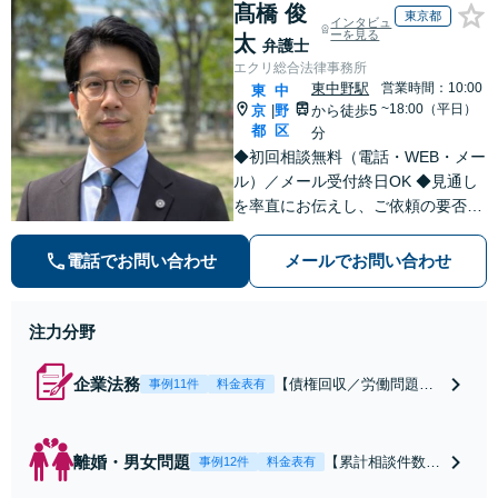
髙橋 俊
東京都
インタビュ
ーを見る
太
弁護士
エクリ総合法律事務所
東中野駅
営業時間：10:00
東
中
~18:00（平日）
京
野
から徒歩5
|
都
区
分
◆初回相談無料（電話・WEB・メー
ル）／メール受付終日OK ◆見通し
を率直にお伝えし、ご依頼の要否も
含めてご案内いたします。受任から
解決まで弁護士本人が一貫してスピ
電話でお問い合わせ
メールでお問い合わせ
ーディーに対応いたします。 ◆累計
相談2000件以上・解決実績500件以
上
注力分野
企業法務
【債権回収／労働問題／
事例11件
料金表有
契約関係・契約書チェッ
ク／裁判対応】取引先と
のトラブル・会社内のト
離婚・男女問題
【累計相談件数20
事例12件
料金表有
ラブルなど、事後の解決
00件、解決事例50
だけでなく予防法務まで