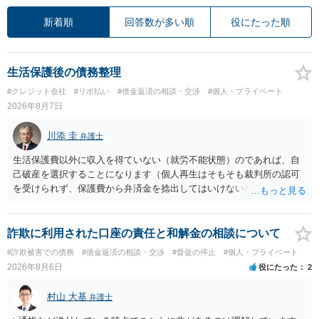
新着順
回答数が多い順
役にたった順
生活保護後の債務整理
#クレジット会社
#リボ払い
#借金返済の相談・交渉
#個人・プライベート
2026年8月7日
川添 圭
弁護士
生活保護費以外に収入を得ていない（就労不能状態）のであれば、自
己破産を選択することになります（個人再生はそもそも裁判所の認可
を受けられず、保護費から弁済金を捻出してはいけないため任意整理
という選択肢もありません）。法テラスの法律扶助を利用すれば弁護
士費用は法テラスが負担し、裁判所の予納金等も法テラスが援助して
くれるため、弁護士へ自己破産を任せれば解決します。
詐欺に利用された口座の責任と和解金の相談について
#詐欺被害での債務
#借金返済の相談・交渉
#督促の停止
#個人・プライベート
2026年8月6日
役にたった
2
村山 大基
弁護士