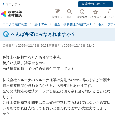
弁護士の方はこちら
ココナラへ
投稿する
探す
閲覧履歴
マイリスト
ログイン
ココナラ法律相談
法律Q&A
借金・債務整理の法律Q&A
個人・プラ
へんぱ弁済にみなされますか？
公開日時：
2025年12月3日 20:51
更新日時：
2025年12月6日 22:40
弁護士へ依頼するとき借金全て申告。

後払い決済、奨学金も申告

自己破産依頼して受任通知送付完了してます

株式会社ベルーナのベルーナ通販の分割払い申告済みますが弁護士
費用積立期間が終わるのが今月から来年8月あたりです。

全ての債権者の返済ストップし積立に回り余剰金が増えることにな
ります

弁護士費用積立期間中は自己破産申立してるわけではないため支払
い可能であれば支払しても良いと言われてますが大丈夫でしょう
か？