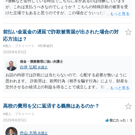
>通帳など送付している時点でこちらに非があるのは理解しています
が、これは支払うべきなのでしょうか？ こちらの特殊詐欺の被害を受
けた立場でもあると思うのですが、この場合どういった対処が必要で
しょうか？ →依頼するかどうかは別にして、弁護士に相談に行った方
がいいとは思います。 そもそも、特殊詐欺関係なく旦那さんの行為
は法に触れる可能性もあります。 ＞100万を支払わず穏便に和解する
前払い金返金の遅延で詐欺被害届が出された場合の対
ことは可能でしょうか？ →一般的には難しいです。相談者さんも１０
応方法は？
０万円の被害を受けたとして、１円も払わないで和解したいと言われ
#個人・プライベート
#刑事裁判
たら、 できるだけ重い刑罰を与えて欲しい、と思われるのではない
2026年8月5日
でしょうか。 ＞弁護士さんに入ってもらうことで支払額が下がること
はありますか？ そこはあり得ます、ただ、弁護士費用かけるならその
借金・債務整理に強い弁護士
分賠償に回すことも考えられるので、 兼ね合いは考えてみましょう。
白井 弘昭
弁護士
お話の内容では詐欺には当たらないので、心配する必要が無いように
思われます。 詐欺罪は、欺罔行為（相手を騙す行為）により、財産を
交付させるか経済上の利益を得ることで成立します。 相談者さんは、
お金が返金できないというだけで、何ら相手を騙していません。 です
ので、詐欺罪の実行行為性が無く罪に問うことはできません。 おそら
く、相手が真実を話せば警察も取り合わないと思いますが、虚偽の内
高校の費用を父に返済する義務はあるのか？
容を述べた場合は、捜査はあるかもしれません。 ただし、捜査におい
#個人・プライベート
て、真実を説明すれば、「ちゃんと返しなさいよ」程度の注意で済む
2026年8月5日
役にたった
1
ことだと思われます。 また、返せるお金が無いのであれば、返せない
のは致し方ありません。真摯に分割して支払うことを相手に告げてい
外山 大地
弁護士