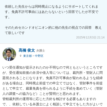
依頼した先生からは同時廃止になるようにサポートしてくれま
す。免責不許可事由にはあたらないという回答でしたが不安で
す。

そのためセカンドオピニオン的に他の先生の視点での回答　教え
て欲しいです
2025年12月3日 21:14
髙橋 俊太
弁護士
東京都
>
中野区
いつ受任通知が提示されたのか不明なので何ともというところです
が、受任通知前後の弁済や借入等については、裁判所・管財人に問
題視されることになります。免責不許可事由が疑われるような経緯
がある場合は、同時廃止前提での申立てではなく、管財事件を前提
として申立て、裁量免責を得られるように手続を進めていく（管財
人の調査への協力など）ことが賢明だと思われます。

管轄裁判所の運用等に応じた方針を検討する必要もありますの
で、、依頼している弁護士によく相談して申立てをした方がよいで