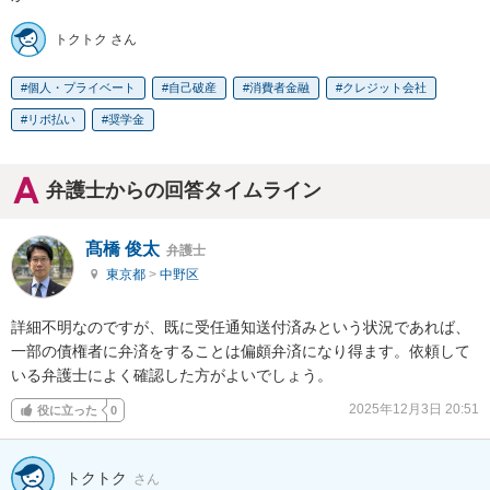
トクトク さん
個人・プライベート
自己破産
消費者金融
クレジット会社
リボ払い
奨学金
弁護士からの回答タイムライン
髙橋 俊太
弁護士
東京都
>
中野区
詳細不明なのですが、既に受任通知送付済みという状況であれば、
一部の債権者に弁済をすることは偏頗弁済になり得ます。依頼して
いる弁護士によく確認した方がよいでしょう。
2025年12月3日 20:51
役に立った
0
トクトク
さん