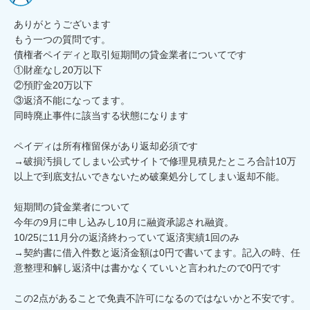
ありがとうございます

もう一つの質問です。

債権者ペイディと取引短期間の貸金業者についてです

①財産なし20万以下

②預貯金20万以下

③返済不能になってます。

同時廃止事件に該当する状態になります

ペイディは所有権留保があり返却必須です

→破損汚損してしまい公式サイトで修理見積見たところ合計10万
以上で到底支払いできないため破棄処分してしまい返却不能。

短期間の貸金業者について

今年の9月に申し込みし10月に融資承認され融資。

10/25に11月分の返済終わっていて返済実績1回のみ

→契約書に借入件数と返済金額は0円で書いてます。記入の時、任
意整理和解し返済中は書かなくていいと言われたので0円です

この2点があることで免責不許可になるのではないかと不安です。
