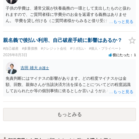
くのみでしょう。 以上、ご参考まで。
子供の学費は、通常父親が扶養義務の一環として支出したものと扱わ
れますので、ご質問者様に学費分のお金を返還する義務はありませ
ん。 学費を貸し付ける（ご質問者様からみると借り受ける）といった
合意がない限りは、法的に返す義務があると主張するのは難しいでし
ょう。
親名義で後払い利用、自己破産手続に影響はあるか？
#自己破産
#多重債務
#クレジット会社
#リボ払い
#個人・プライベート
2026年8月3日
役にたった
1
吉田 雄大
弁護士
免責判断にはマイナスの影響があります。どの程度マイナスかは金
額、回数、親御さんが当該決済方法を採ることについてどの程度認識
しておられたか等の個別事情に依るとしか言いようがありません。 と
もあれ、依頼しておられる弁護士さんに直ちに具体的状況をお伝えに
なって相談し、善後策を考えることをお勧めします。
もっとみる