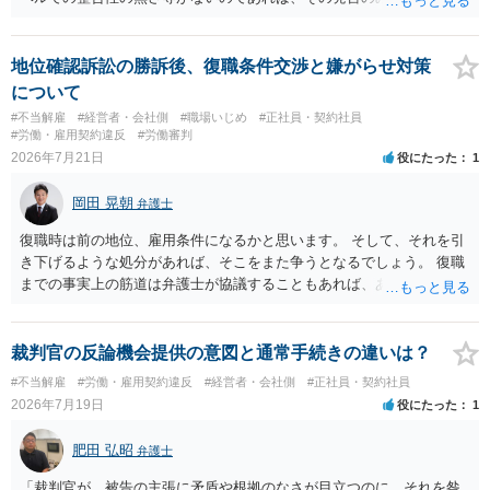
利になるということはないように思われます。
地位確認訴訟の勝訴後、復職条件交渉と嫌がらせ対策
について
#不当解雇
#経営者・会社側
#職場いじめ
#正社員・契約社員
#労働・雇用契約違反
#労働審判
2026年7月21日
役にたった
1
岡田 晃朝
弁護士
復職時は前の地位、雇用条件になるかと思います。 そして、それを引
き下げるような処分があれば、そこをまた争うとなるでしょう。 復職
までの事実上の筋道は弁護士が協議することもあれば、あなたがご自
身で協議することもあります。 たいていは、訴訟判決までの依頼でし
ょうから、別途費用が発生することもありますが、出勤日時の設定く
らいならサービスでしてくれるかもしれません。
裁判官の反論機会提供の意図と通常手続きの違いは？
#不当解雇
#労働・雇用契約違反
#経営者・会社側
#正社員・契約社員
2026年7月19日
役にたった
1
肥田 弘昭
弁護士
「裁判官が、被告の主張に矛盾や根拠のなさが目立つのに、それを咎