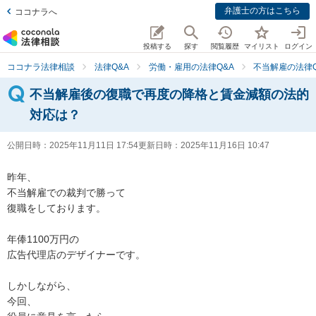
弁護士の方はこちら
ココナラへ
投稿する
探す
閲覧履歴
マイリスト
ログイン
ココナラ法律相談
法律Q&A
労働・雇用の法律Q&A
不当解雇の法律Q
不当解雇後の復職で再度の降格と賃金減額の法的
対応は？
公開日時：
2025年11月11日 17:54
更新日時：
2025年11月16日 10:47
昨年、

不当解雇での裁判で勝って

復職をしております。

年俸1100万円の

広告代理店のデザイナーです。

しかしながら、

今回、
