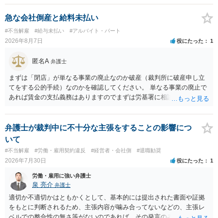
急な会社倒産と給料未払い
#不当解雇
#給与未払い
#アルバイト・パート
2026年8月7日
役にたった
1
匿名A
弁護士
まずは「閉店」が単なる事業の廃止なのか破産（裁判所に破産申し立
てをする公的手続）なのかを確認してください。 単なる事業の廃止で
あれば賃金の支払義務はありますのでまずは労基署に相談してくださ
い。破産申立てであれば破産手続きの中で破産管財人から（全額は難
しいかもしれませんが）賃金などの労働債権は他の債務より優先して
支払われます。ただし支払までにかなり時間がかかるでしょう。 さら
弁護士が裁判中に不十分な主張をすることの影響につ
に、「独立行政法人労働者健康安全機構 」という公的機関が未払賃金
いて
の立替事業を行っています。詳しくは、同機構の＜未払賃金立替払相
#不当解雇
#労働・雇用契約違反
#経営者・会社側
#退職勧奨
談コーナー＞ TEL 044-431-8663 相談時間：土日祝日を除く9:15～1
2026年7月30日
役にたった
1
7:00 に相談してみてください。同じように未払となった他の従業員の
方がいれば一緒に相談してみるといいでしょう。
労働・雇用に強い弁護士
泉 亮介
弁護士
適切か不適切かはともかくとして、基本的には提出された書面や証拠
をもとに判断されるため、主張内容が噛み合ってないなどの、主張レ
ベルでの整合性の無さ等がないのであれば、その発言のみで大きく不