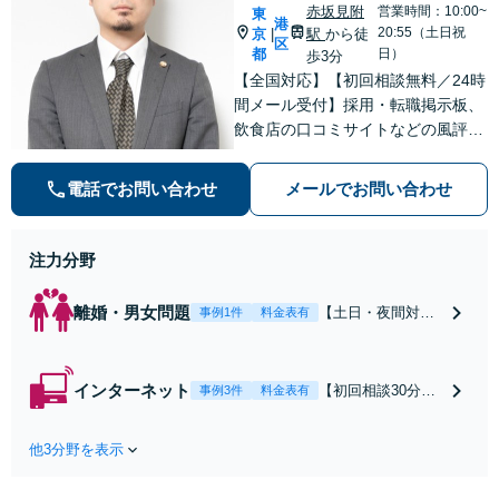
赤坂見附
営業時間：10:00~
東
港
20:55（土日祝
京
駅
から徒
|
区
都
日）
歩3分
【全国対応】【初回相談無料／24時
間メール受付】採用・転職掲示板、
飲食店の口コミサイトなどの風評被
害対策など実績あり！【刑事】犯罪
の種類を問わず相談可。可能な限り
電話でお問い合わせ
メールでお問い合わせ
早期対応で駆けつけサポート【労
働】不当解雇・残業代請求はおまか
せください
注力分野
離婚・男女問題
【土日・夜間対応
事例1件
料金表有
可】【初回相談30
分無料】「相手方
から書面を提示さ
インターネット
【初回相談30分無
事例3件
料金表有
れたら、サインす
料】状況に応じて
る前にご相談を」
手段を使い分け、
経験豊富な弁護士
他3分野を表示
適切な方法で投稿
が全力で交渉にあ
の削除・発信者情
たります！相手方