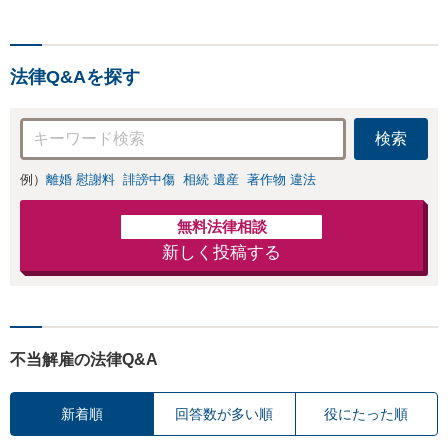
報開示請求をおこ
と直接話す精神的
ないます「企業や
負担を軽減「弁護
お店の風評被害対
士の交渉で慰謝料
策／売り上げ低下
金額アップ／減額
法律Q&Aを探す
防止のために尽
交渉も対応可」
力」加害者側の対
【完全個室対応】
応可：開示請求の
検索
意見照会が来たと
きの対処法、被害
例）
離婚 慰謝料
誹謗中傷
相続 遺産
著作物 違法
者との示談交渉
無料法律相談
新しく投稿する
不当解雇の法律Q&A
新着順
回答数が多い順
役にたった順