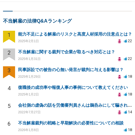
不当解雇の法律Q&Aランキング
1
能力不足による解雇のリスクと高度人材採用の注意点とは？
22
2025年2月1日
2
不当解雇に関する裁判で企業が取るべき対応とは？
22
2025年1月31日
3
民事訴訟での被告の心無い発言が裁判に与える影響は？
18
2025年1月29日
4
復職後の成功率や報復人事の事例について教えてください
18
2025年1月2日
5
会社側の虚偽の話を労働審判員さんは鵜呑みにして騙されてしまいました。
14
2022年7月27日
6
不当解雇裁判の戦略と早期解決の必要性についての相談
18
2026年1月8日