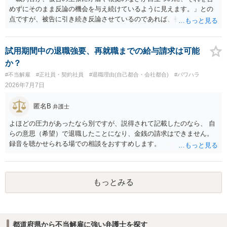
めずにそのまま反論の機会を与え続けているように見えます。」との
点ですが、被告に引き続き反論させているのであれば、被告の主張が
不十分な点が裁判官からしてもあるからかと思います。手続保障を尽
くしている場合があります。被告がこれ以上ありませんと言えば終わ
るかと思います。ご参考にしてください。
試用期間中の退職強要、再就職までの給与請求は可能
か？
#不当解雇
#正社員・契約社員
#退職理由(自己都合・会社都合)
#パワハラ
2026年7月7日
匿名B
弁護士
よほどの圧力があったなら別ですが、説得されて記載したのなら、 自
らの意思（希望）で退職したことになり、金銭の請求はできません。
録音を聴かせられる場での相談をおすすめします。
もっとみる
都道府県から不当解雇に強い弁護士を探す