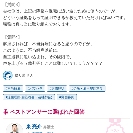
【質問3】

会社側は、上記の降格を退職に追い込むために使うのですが、

どういう証拠をもって証明できるか教えていただければ幸いです。

職務は真っ当に取り組んでおります。

【質問4】

解雇されれば、不当解雇になると思うのですが、

このように、不当解雇以前に、

自主退職に追い込まれ、その段階で、

声を上げる（裁判等）ことは難しいでしょうか？？？
帰り道 さん
不当解雇
パワハラ
退職勧奨
労働・雇用契約違反
退職理由(自己都合・会社都合)
労働審判
ベストアンサーに選ばれた回答
泉 亮介
弁護士