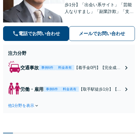
歩1分】「出会い系サイト」「芸能
人なりすまし」「副業詐欺」「支援
金詐欺」このような詐欺被害のご相
談は私にお任せください！労働問題
は不当解雇・雇い止め・残業代未払
電話でお問い合わせ
メールでお問い合わせ
いの相談【完全成功報酬制】【相談
料着手金0円】
注力分野
交通事故
【着手金0円】【完全成功
事例6件
料金表有
報酬制】【取手駅1分】死
亡事故・重度後遺障害に実
績多数あり！3カ月以内ス
労働・雇用
【取手駅徒歩1分】【オ
事例6件
料金表有
ピード解決／示談金0円→5
ンライン相談可】【労
00万円の事例も「死亡事故
働問題の多彩な解決方
の慰謝料請求は遺族の正当
他1分野を表示
法をご提案】「会社と
な権利です」【24時間予約
争うのは気が引ける」
受付】【休日・電話相談
「残業代不払いは何が
可】【全国出張対応】
証拠になるの？」ご相
談で悩みを解消！使用