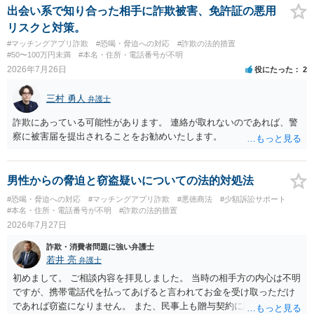
出会い系で知り合った相手に詐欺被害、免許証の悪用
リスクと対策。
#マッチングアプリ詐欺
#恐喝・脅迫への対応
#詐欺の法的措置
#50〜100万円未満
#本名・住所・電話番号が不明
2026年7月26日
役にたった
2
三村 勇人
弁護士
詐欺にあっている可能性があります。 連絡が取れないのであれば、警
察に被害届を提出されることをお勧めいたします。
男性からの脅迫と窃盗疑いについての法的対処法
#恐喝・脅迫への対応
#マッチングアプリ詐欺
#悪徳商法
#少額訴訟サポート
#本名・住所・電話番号が不明
#詐欺の法的措置
2026年7月27日
詐欺・消費者問題に強い弁護士
若井 亮
弁護士
初めまして。 ご相談内容を拝見しました。 当時の相手方の内心は不明
ですが、携帯電話代を払ってあげると言われてお金を受け取っただけ
であれば窃盗になりません。 また、民事上も贈与契約に該当すると思