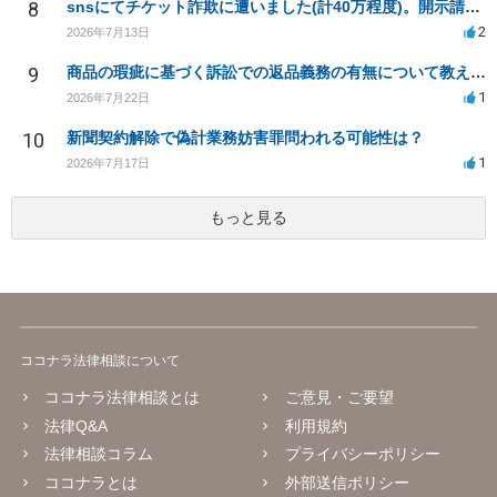
8
snsにてチケット詐欺に遭いました(計40万程度)。開示請求や今後の対応について質問したいです。
2
2026年7月13日
9
商品の瑕疵に基づく訴訟での返品義務の有無について教えてください
1
2026年7月22日
10
新聞契約解除で偽計業務妨害罪問われる可能性は？
1
2026年7月17日
もっと見る
ココナラ法律相談について
ココナラ法律相談とは
ご意見・ご要望
法律Q&A
利用規約
法律相談コラム
プライバシーポリシー
ココナラとは
外部送信ポリシー