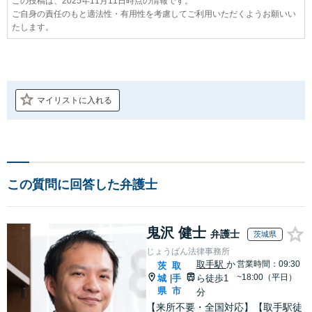
この投稿は、2025年11月11日時点の情報です。
ご自身の責任のもと適法性・有用性を考慮してご利用いただくようお願いい
たします。
マイリストに入れる
この質問に回答した弁護士
鬼沢 健士
弁護士
茨城県
じょうばん法律事務所
取手駅
か
営業時間：09:30
茨
取
~18:00（平日）
城
手
ら徒歩1
|
県
市
分
【来所不要・全国対応】【取手駅徒