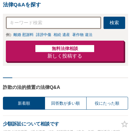
期間中の解雇も解決金
法律Q&Aを探す
あり／コロナ関係の解
雇・残業代未払いも対
応可【相談無料】
検索
例）
離婚 慰謝料
誹謗中傷
相続 遺産
著作物 違法
無料法律相談
新しく投稿する
詐欺の法的措置の法律Q&A
新着順
回答数が多い順
役にたった順
少額訴訟について相談です