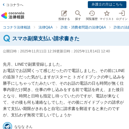
弁護士の方はこちら
ココナラへ
投稿する
探す
閲覧履歴
マイリスト
ログイン
ココナラ法律相談
法律Q&A
詐欺・消費者問題の法律Q&A
詐欺の法
スマホ副業支払い請求書きた
公開日時：
2025年11月11日 12:39
更新日時：
2025年11月14日 12:40
先月、LINEで副業登録しました。

お電話でお話聞くって感じだったので電話しました。その前にLINE
の追加？だった気がしますがスターと トガイドブックの申し込みを
勝手にしちゃってたみたいで、そのお話の電話の日も時間が無く仕
事内容だけ聞き、仕事の申し込みをする前で電話を終え、また後日
となり、時間と日時も指定し待っていたのですが、電話が来なく
て、その後も何も連絡なしでした。その後にガイドブックの請求が
来て支払い期限がきれると自宅に請求書を郵送すると来たのです
が、支払わず無視で宜しいでしょうか
ななな さん