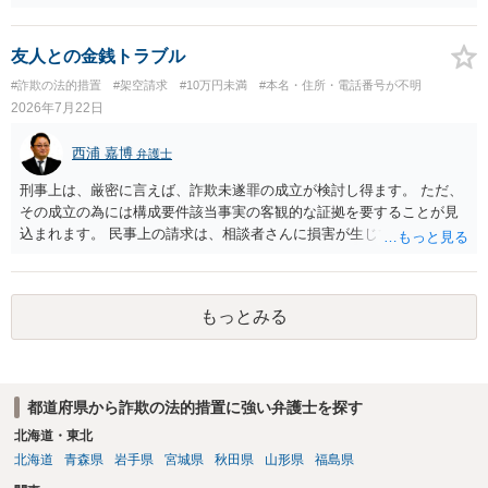
われるところ、返済の義務はありません。 これ以上のやり取りをせ
ず、可能であればブロックをするようにしてください。 ご不安であれ
ば、最寄りの警察署に相談をしても良いかもしれません。 以上、ご参
友人との金銭トラブル
考になれば幸いです。
#詐欺の法的措置
#架空請求
#10万円未満
#本名・住所・電話番号が不明
2026年7月22日
西浦 嘉博
弁護士
刑事上は、厳密に言えば、詐欺未遂罪の成立が検討し得ます。 ただ、
その成立の為には構成要件該当事実の客観的な証拠を要することが見
込まれます。 民事上の請求は、相談者さんに損害が生じていない以
上、困難な様に思われます。 より詳細な事項についてお聞きになりた
い場合、最寄りの法律事務所での相談を検討ください。 上記、ご参考
ください。
もっとみる
都道府県から詐欺の法的措置に強い弁護士を探す
北海道・東北
北海道
青森県
岩手県
宮城県
秋田県
山形県
福島県