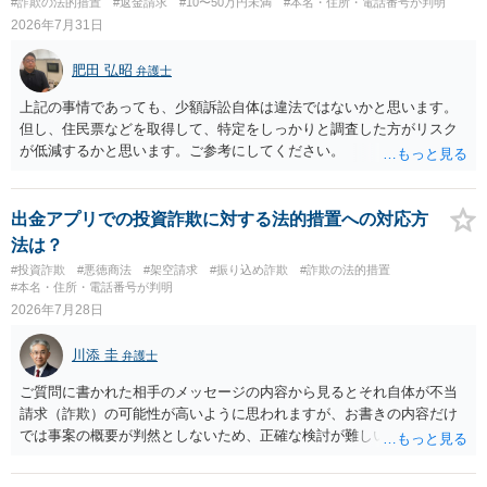
#詐欺の法的措置
#返金請求
#10〜50万円未満
#本名・住所・電話番号が判明
2026年7月31日
肥田 弘昭
弁護士
上記の事情であっても、少額訴訟自体は違法ではないかと思います。
但し、住民票などを取得して、特定をしっかりと調査した方がリスク
が低減するかと思います。ご参考にしてください。
出金アプリでの投資詐欺に対する法的措置への対応方
法は？
#投資詐欺
#悪徳商法
#架空請求
#振り込め詐欺
#詐欺の法的措置
#本名・住所・電話番号が判明
2026年7月28日
川添 圭
弁護士
ご質問に書かれた相手のメッセージの内容から見るとそれ自体が不当
請求（詐欺）の可能性が高いように思われますが、お書きの内容だけ
では事案の概要が判然としないため、正確な検討が難しいです。例え
ば、最寄りの消費生活センターや自治体の無料法律相談等で、実際の
画面を見て貰いながらアドバイスう受けた方が確実です。