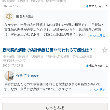
#契約解除・契約取消
#返金請求
#詐欺の法的措置
2026年7月22日
役にたった
1
匿名A
弁護士
なかなか、一般の方が理解するのは難しい分野の相談です。 手続法と
実体法の理解が必要なためです。 結論からいうと、返品義務の有無
は、実体法上の話であり、 判決文に記載の有無で、返品義務の有無が
左右されることはありません。 ただし、「原告は被告に対し商品を返
品せよ」と判決文に書かれていなくても、 全額支払い判決の前提とし
て、契約不適合責任を理由に契約を解除してれば、 原状回復義務とし
新聞契約解除で偽計業務妨害罪問われる可能性は？
て、相談者さんは、商品の返品義務を負うことになります。 ただし、
#契約解除・契約取消
#悪徳商法
#高齢者の詐欺被害
#詐欺の法的措置
訴訟上何等かの形で、返品義務の有無が争われ争点化していたが、 結
#高額請求への対応
論として、返品義務が存在しないというような判断が判決理由中で下
2026年7月17日
役にたった
1
されていれば、 相手は返品請求を再度主張できない可能性はあります
（信義則による主張制限）。
永野 広美
弁護士
偽計にはあたるので被害届出されると捜査はされる可能性が高いで
す。なお、相手には弁護士がついていますか？
もっとみる