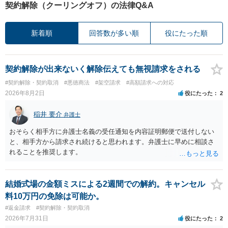
契約解除（クーリングオフ）の法律Q&A
新着順
回答数が多い順
役にたった順
契約解除が出来ないく解除伝えても無視請求をされる
#契約解除・契約取消
#悪徳商法
#架空請求
#高額請求への対応
2026年8月2日
役にたった
2
稲井 要介
弁護士
おそらく相手方に弁護士名義の受任通知を内容証明郵便で送付しない
と、相手方から請求され続けると思われます。弁護士に早めに相談さ
れることを推奨します。
結婚式場の金額ミスによる2週間での解約。キャンセル
料10万円の免除は可能か。
#返金請求
#契約解除・契約取消
2026年7月31日
役にたった
2