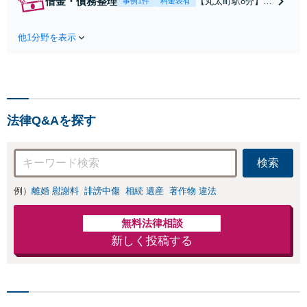
借金・債務整理
【丸太町駅8分】
事例1件
料金表有
く冷静な主張が重
【弁護士歴10年】
要です。財産分与
自己破産、任意整
／養育費など【弁
他1分野を表示
理、個人整理、時
護士歴10年】離婚
効の援用など。浪
後の生活を見据え
費・事業の失敗に
てアドバイスしま
よる借金も、相談
すので、お気軽に
者さまのご要望を
ご相談ください
踏まえ、解決策を
【初回相談３０分
法律Q&Aを探す
提示します【破産
無料】【電話相談
管財人就任経験
可】
有】【初回相談30
検索
分無料】
例）
離婚 慰謝料
誹謗中傷
相続 遺産
著作物 違法
無料法律相談
新しく投稿する