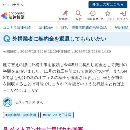
弁護士の方はこちら
ココナラへ
投稿する
探す
閲覧履歴
マイリスト
ログイン
ココナラ法律相談
法律Q&A
詐欺・消費者問題の法律Q&A
契約解除
外構業者に契約金を返還してもらいたい
公開日時：
2025年10月25日 13:10
更新日時：
2025年10月28日 14:39
建て替えの際に外構工事を依頼し今年5月に契約し前金として費用の
半額を支払いました。11月の着工を前にして連絡がつかず、またSN
Sではもぬけの殻のオフィスの様子が確認されました。何とか前金
を回収することは可能でしょうか？今後どのような行動をとればよ
ろしいでしょうか?
モジャゴラス さん
契約解除・契約取消
100〜200万円未満
ベストアンサーに選ばれた回答