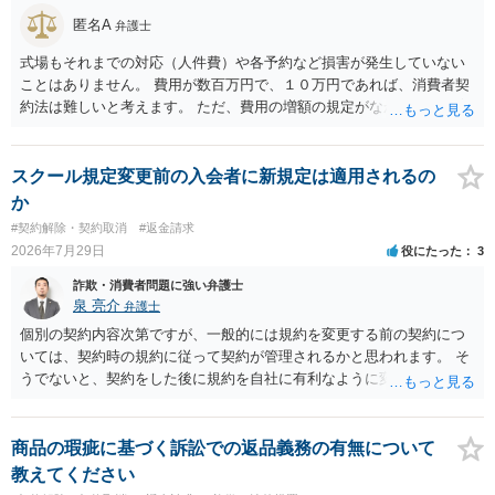
匿名A
弁護士
式場もそれまでの対応（人件費）や各予約など損害が発生していない
ことはありません。 費用が数百万円で、１０万円であれば、消費者契
約法は難しいと考えます。 ただ、費用の増額の規定がなかったのに増
額するのは契約違反ですので、増額に応じずに契約を維持すればよい
ということになり、解約するのは理由がないことになります。
スクール規定変更前の入会者に新規定は適用されるの
か
#契約解除・契約取消
#返金請求
2026年7月29日
役にたった
3
詐欺・消費者問題に強い弁護士
泉 亮介
弁護士
個別の契約内容次第ですが、一般的には規約を変更する前の契約につ
いては、契約時の規約に従って契約が管理されるかと思われます。 そ
うでないと、契約をした後に規約を自社に有利なように変更し、それ
を従前の顧客にも適用するということが認められてしまい不合理とな
る場合があるかと思われます。
商品の瑕疵に基づく訴訟での返品義務の有無について
教えてください