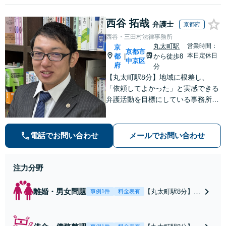
西谷 拓哉
弁護士
京都府
西谷・三田村法律事務所
丸太町駅
営業時間：
京
京都市
本日定休日
都
から徒歩8
|
中京区
府
分
【丸太町駅8分】地域に根差し、
「依頼してよかった」と実感できる
弁護活動を目標にしている事務所で
す【不動産・住まい】宅地建物取引
士の試験に合格、不動産分野の取扱
実績あり【相続・遺言】相談者さま
電話でお問い合わせ
メールでお問い合わせ
に寄り添い、円滑な相続を目指しま
す
注力分野
離婚・男女問題
【丸太町駅8分】調
事例1件
料金表有
停や条件交渉を有
利に進めるには、
法的な根拠に基づ