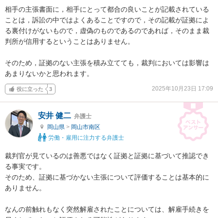
相手の主張書面に，相手にとって都合の良いことが記載されている
ことは，訴訟の中ではよくあることですので，その記載が証拠によ
る裏付けがないもので，虚偽のものであるのであれば，そのまま裁
判所が信用するということはありません。

そのため，証拠のない主張を積み立てても，裁判においては影響は
あまりないかと思われます。
2025年10月23日 17:09
役に立った
3
安井 健二
弁護士
岡山県
>
岡山市南区
労働・雇用に注力する弁護士
裁判官が見ているのは善悪ではなく証拠と証拠に基づいて推認でき
る事実です。

そのため、証拠に基づかない主張について評価することは基本的に
ありません。

なんの前触れもなく突然解雇されたことについては、解雇手続きを