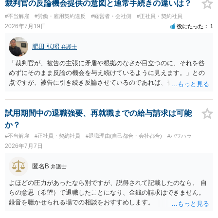
らいならサービスでしてくれるかもしれません。
裁判官の反論機会提供の意図と通常手続きの違いは？
#不当解雇
#労働・雇用契約違反
#経営者・会社側
#正社員・契約社員
2026年7月19日
役にたった
1
肥田 弘昭
弁護士
「裁判官が、被告の主張に矛盾や根拠のなさが目立つのに、それを咎
めずにそのまま反論の機会を与え続けているように見えます。」との
点ですが、被告に引き続き反論させているのであれば、被告の主張が
不十分な点が裁判官からしてもあるからかと思います。手続保障を尽
くしている場合があります。被告がこれ以上ありませんと言えば終わ
るかと思います。ご参考にしてください。
試用期間中の退職強要、再就職までの給与請求は可能
か？
#不当解雇
#正社員・契約社員
#退職理由(自己都合・会社都合)
#パワハラ
2026年7月7日
匿名B
弁護士
よほどの圧力があったなら別ですが、説得されて記載したのなら、 自
らの意思（希望）で退職したことになり、金銭の請求はできません。
録音を聴かせられる場での相談をおすすめします。