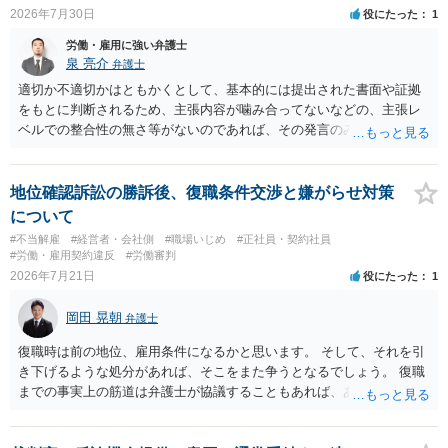
談コーナー＞ TEL 044-431-8663 相談時間：土日祝日を除く9:15～1
2026年7月30日
役にたった
1
7:00 に相談してみてください。同じように未払となった他の従業員の
方がいれば一緒に相談してみるといいでしょう。
労働・雇用に強い弁護士
泉 亮介
弁護士
適切か不適切かはともかくとして、基本的には提出された書面や証拠
をもとに判断されるため、主張内容が噛み合ってないなどの、主張レ
ベルでの整合性の無さ等がないのであれば、その発言のみで大きく不
利になるということはないように思われます。
地位確認訴訟の勝訴後、復職条件交渉と嫌がらせ対策
について
#不当解雇
#経営者・会社側
#職場いじめ
#正社員・契約社員
#労働・雇用契約違反
#労働審判
2026年7月21日
役にたった
1
岡田 晃朝
弁護士
復職時は前の地位、雇用条件になるかと思います。 そして、それを引
き下げるような処分があれば、そこをまた争うとなるでしょう。 復職
までの事実上の筋道は弁護士が協議することもあれば、あなたがご自
身で協議することもあります。 たいていは、訴訟判決までの依頼でし
ょうから、別途費用が発生することもありますが、出勤日時の設定く