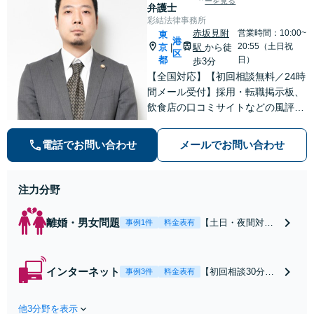
ーを見る
弁護士
彩結法律事務所
赤坂見附
営業時間：10:00~
東
港
20:55（土日祝
京
駅
から徒
|
区
都
日）
歩3分
【全国対応】【初回相談無料／24時
間メール受付】採用・転職掲示板、
飲食店の口コミサイトなどの風評被
害対策など実績あり！【刑事】犯罪
の種類を問わず相談可。可能な限り
電話でお問い合わせ
メールでお問い合わせ
早期対応で駆けつけサポート【労
働】不当解雇・残業代請求はおまか
せください
注力分野
離婚・男女問題
【土日・夜間対応
事例1件
料金表有
可】【初回相談30
分無料】「相手方
から書面を提示さ
インターネット
【初回相談30分無
事例3件
料金表有
れたら、サインす
料】状況に応じて
る前にご相談を」
手段を使い分け、
経験豊富な弁護士
他3分野を表示
適切な方法で投稿