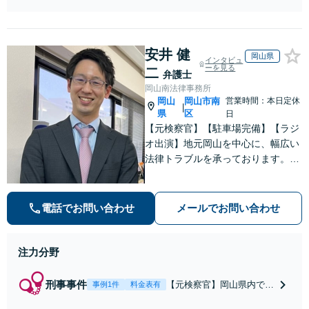
が全力で交渉にあ
の削除・発信者情
たります！相手方
報開示請求をおこ
と直接話す精神的
ないます「企業や
負担を軽減「弁護
安井 健
お店の風評被害対
岡山県
インタビュ
士の交渉で慰謝料
策／売り上げ低下
ーを見る
二
弁護士
金額アップ／減額
防止のために尽
岡山南法律事務所
交渉も対応可」
力」加害者側の対
岡山
岡山市南
営業時間：本日定休
【完全個室対応】
|
応可：開示請求の
県
区
日
意見照会が来たと
【元検察官】【駐車場完備】【ラジ
きの対処法、被害
オ出演】地元岡山を中心に、幅広い
者との示談交渉
法律トラブルを承っております。理
不尽な思いをされている方が「明る
い未来」を歩んでいけるよう、親切
丁寧にサポートいたします。お困り
電話でお問い合わせ
メールでお問い合わせ
の方はお早めにご相談ください【W
EB面談｜夜間面談可】
注力分野
刑事事件
【元検察官】岡山県内であ
事例1件
料金表有
れば24時間以内に接見しま