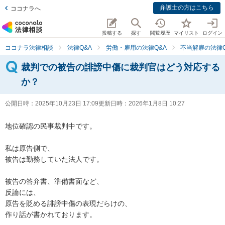
弁護士の方はこちら
ココナラへ
投稿する
探す
閲覧履歴
マイリスト
ログイン
ココナラ法律相談
法律Q&A
労働・雇用の法律Q&A
不当解雇の法律Q
裁判での被告の誹謗中傷に裁判官はどう対応する
か？
公開日時：
2025年10月23日 17:09
更新日時：
2026年1月8日 10:27
地位確認の民事裁判中です。

私は原告側で、

被告は勤務していた法人です。

被告の答弁書、準備書面など、

反論には、

原告を貶める誹謗中傷の表現だらけの、

作り話が書かれております。
