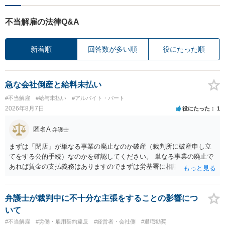
不当解雇の法律Q&A
新着順
回答数が多い順
役にたった順
急な会社倒産と給料未払い
#不当解雇
#給与未払い
#アルバイト・パート
2026年8月7日
役にたった
1
匿名A
弁護士
まずは「閉店」が単なる事業の廃止なのか破産（裁判所に破産申し立
てをする公的手続）なのかを確認してください。 単なる事業の廃止で
あれば賃金の支払義務はありますのでまずは労基署に相談してくださ
い。破産申立てであれば破産手続きの中で破産管財人から（全額は難
しいかもしれませんが）賃金などの労働債権は他の債務より優先して
支払われます。ただし支払までにかなり時間がかかるでしょう。 さら
弁護士が裁判中に不十分な主張をすることの影響につ
に、「独立行政法人労働者健康安全機構 」という公的機関が未払賃金
いて
の立替事業を行っています。詳しくは、同機構の＜未払賃金立替払相
#不当解雇
#労働・雇用契約違反
#経営者・会社側
#退職勧奨