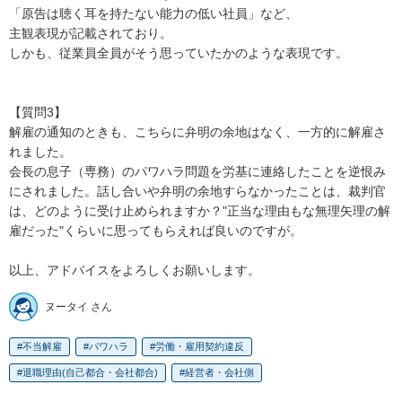
「原告は聴く耳を持たない能力の低い社員」など、

主観表現が記載されており。

しかも、従業員全員がそう思っていたかのような表現です。

【質問3】

解雇の通知のときも、こちらに弁明の余地はなく、一方的に解雇さ
れました。

会長の息子（専務）のパワハラ問題を労基に連絡したことを逆恨み
にされました。話し合いや弁明の余地すらなかったことは、裁判官
は、どのように受け止められますか？"正当な理由もな無理矢理の解
雇だった"くらいに思ってもらえれば良いのですが。

以上、アドバイスをよろしくお願いします。
ヌータイ さん
不当解雇
パワハラ
労働・雇用契約違反
退職理由(自己都合・会社都合)
経営者・会社側