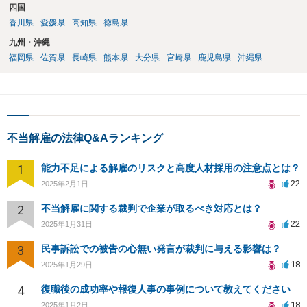
四国
香川県
愛媛県
高知県
徳島県
九州・沖縄
福岡県
佐賀県
長崎県
熊本県
大分県
宮崎県
鹿児島県
沖縄県
不当解雇の法律Q&Aランキング
1
能力不足による解雇のリスクと高度人材採用の注意点とは？
22
2025年2月1日
2
不当解雇に関する裁判で企業が取るべき対応とは？
22
2025年1月31日
3
民事訴訟での被告の心無い発言が裁判に与える影響は？
18
2025年1月29日
4
復職後の成功率や報復人事の事例について教えてください
18
2025年1月2日