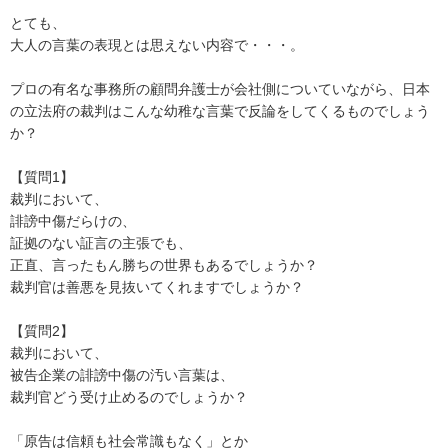
とても、

大人の言葉の表現とは思えない内容で・・・。

プロの有名な事務所の顧問弁護士が会社側についていながら、日本
の立法府の裁判はこんな幼稚な言葉で反論をしてくるものでしょう
か？

【質問1】

裁判において、

誹謗中傷だらけの、

証拠のない証言の主張でも、

正直、言ったもん勝ちの世界もあるでしょうか？

裁判官は善悪を見抜いてくれますでしょうか？

【質問2】

裁判において、

被告企業の誹謗中傷の汚い言葉は、

裁判官どう受け止めるのでしょうか？

「原告は信頼も社会常識もなく」とか
