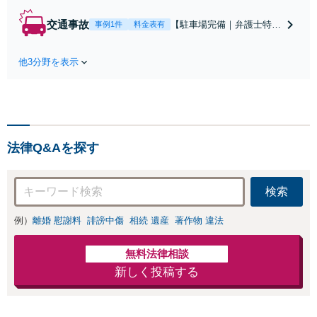
す！捜査機関の考えや、処
分の基準などに精通してお
交通事故
【駐車場完備｜弁護士特約
事例1件
料金表有
り、そこから逆算して対応
に対応】保険会社とのやり
をご提案させていただきま
取り、治療費・休業中の補
す。不起訴、示談成立、執
他3分野を表示
償、示談交渉など、ご相談
行猶予獲得などに向け、ス
ください。【元検察官】過
ムーズに対応【夜間面談可
失運転致死傷罪や悪質な飲
｜駐車場完備】
酒運転、ひき逃げなど、刑
事事件になっている事故に
も対応【夜間面談｜WEB
法律Q&Aを探す
面談可】
検索
例）
離婚 慰謝料
誹謗中傷
相続 遺産
著作物 違法
無料法律相談
新しく投稿する