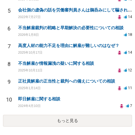
5
会社側の虚偽の話を労働審判員さんは鵜呑みにして騙されてしまいました。
14
2022年7月27日
6
不当解雇裁判の戦略と早期解決の必要性についての相談
18
2026年1月8日
7
高度人材の能力不足を理由に解雇が難しいのはなぜ？
14
2025年10月17日
8
不当解雇か情報漏洩の疑いに関する相談
12
2025年10月11日
9
正社員解雇の正当性と裁判への備えについての相談
11
2025年1月14日
10
即日解雇に関する相談
7
2024年4月10日
もっと見る