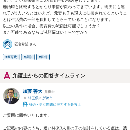
また、近い将来確実に3人目の子の検討をしています。

離婚時と比較するとかなり事情が変わってきています。現夫にも連
れ子が3人いるとはいえど、元妻も子も現夫に扶養されてるというこ
とは生活費の一部を負担してもらっていることになります。

以上の条件の場合、養育費の減額は可能でしょうか？

また可能であるならば減額幅はいくらですか？
匿名希望 さん
養育費
調停
審判
弁護士からの回答タイムライン
加藤 善大
弁護士
埼玉県
>
所沢市
離婚・男女問題に注力する弁護士
ご質問に回答いたします。

ご記載の内容のうち、近い将来3人目の子の検討をしている点は、残