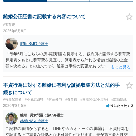
離婚公正証書に記載する内容について
#養育費
2026年8月8日
肥田 弘昭
弁護士
「毎年6月にこちらの所得証明書を提示する。裁判所の開示する養育費
算定表をもとに養育費を見直し、算定表から外れる場合は協議の上金
額を決める」との点ですが、通常は事情の変更があった場合に変更し
ますので妥当とまでは言えないかと思います。「養育費は当初予測出
来なかった事情の変更により双方協議の上増減出来る」と「通知義務
に勤務先」が含まれているので、私に収入が入った事は相手に通知が
不貞行為に対する離婚に有利な証拠収集方法と法的手
行く事になり、上記のような文言が無くても養育費の見直しは適宜出
続きについて
来るかと思うのですが違うのでしょうか？との点はそのとおりかと思
#有責配偶者
#不倫慰謝料
#財産分与
#養育費
#異性関係(不貞等)
#離婚協議
います。養育費は事情の変更があった場合に変更するので毎年見直す
2026年8月5日
役にたった
2
ことはあまりないです。ご参考にしてください。
離婚・男女問題に強い弁護士
髙橋 俊太
弁護士
ご記載の事情からすると、LINEやカカオトークの履歴は、不貞行為を
立証する上で重要な証拠となる可能性があります。夫が第三者と性交