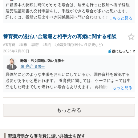
か、大学進学に関する定めの有無、「教育費」「進学費用」に関する
戸籍謄本の反映に時間がかかる場合は、届出を行った役所へ養子縁組
定めの有無等について確認する必要があると考えられます。
届受理証明書の交付申請をし、手続ができる場合が多いと思います。
詳しくは、役所と届出すべき関係機関へ問い合わせてください。
養育費の過払い金返還と相手方の再婚に関する相談
#養育費
#親権
#調停
#裁判
#婚姻費用(別居中の生活費など)
2026年7月30日
役にたった
2
離婚・男女問題に強い弁護士
泉 亮介
弁護士
具体的にどのような主張をお互いにしているか、調停資料を確認する
必要があるかと思われます。 養育費に関しては、ケースによっては申
立をした時までしか遡れない場合もありえます。 再婚後の相手方の行
動がどのようなものであったのかも重要であるため、相手が再婚後の
養育費に関するやりとり等があればそちらについても確認する必要が
あるでしょう。 公開相談の場での回答よりも個別に弁護士にご相談さ
もっとみる
れることをお勧めいたします。
都道府県から養育費に強い弁護士を探す