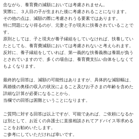
念ながら、養育費の減額においては考慮されません。

実際に、３人目の子が生まれた後に考慮されることになります。

その他の点は、減額の際に考慮されうる要素ではあります。

特に問題になり得るのが、元妻と子が現夫に扶養されていることで
す。

原則としては、子と現夫が養子縁組をしていなければ、扶養してい
たとしても、養育費減額においては考慮されないと考えられます。

反対に、養子縁組をしていれば、第一義的な扶養義務は養親が負う
とされていますので、多くの場合は、養育費支払い自体をしなくて
もよくなります。

最終的な回答は、減額の可能性はありますが、具体的な減額幅は、
再婚後の奥様の収入の状況によること及びお子さまの年齢を含めた
詳細な計算が必要になることから、

当欄での回答は困難ということになります。

ご質問に対する回答は以上ですが、可能であれば、ご依頼になるか
は別として、お近くの弁護士に直接相談されてアドバイス等求める
ことをお勧めいたします。

ご参考にしていただければ幸いです。