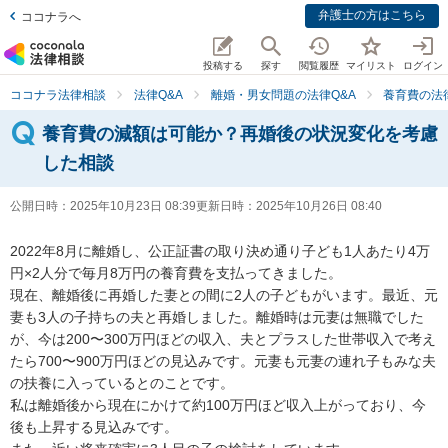
弁護士の方はこちら
ココナラへ
投稿する
探す
閲覧履歴
マイリスト
ログイン
ココナラ法律相談
法律Q&A
離婚・男女問題の法律Q&A
養育費の法
養育費の減額は可能か？再婚後の状況変化を考慮
した相談
公開日時：
2025年10月23日 08:39
更新日時：
2025年10月26日 08:40
2022年8月に離婚し、公正証書の取り決め通り子ども1人あたり4万
円×2人分で毎月8万円の養育費を支払ってきました。

現在、離婚後に再婚した妻との間に2人の子どもがいます。最近、元
妻も3人の子持ちの夫と再婚しました。離婚時は元妻は無職でした
が、今は200〜300万円ほどの収入、夫とプラスした世帯収入で考え
たら700〜900万円ほどの見込みです。元妻も元妻の連れ子もみな夫
の扶養に入っているとのことです。

私は離婚後から現在にかけて約100万円ほど収入上がっており、今
後も上昇する見込みです。
