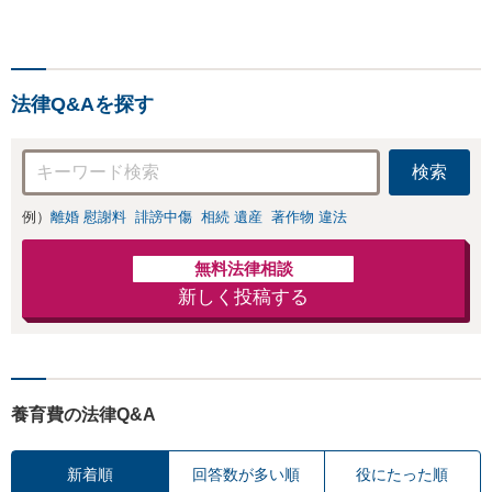
作成／遺留分侵害額請
どはお任せくださ
求／相続人調査など。
い。双方納得した
相続手続きから親や兄
後腐れがない解決
弟、親戚とのトラブル
に向けて、全力を
など幅広く対応。他士
尽くします。
法律Q&Aを探す
業とも連携可能です
【出張相談可】【東所
沢駅30秒】
検索
例）
離婚 慰謝料
誹謗中傷
相続 遺産
著作物 違法
無料法律相談
新しく投稿する
養育費の法律Q&A
新着順
回答数が多い順
役にたった順