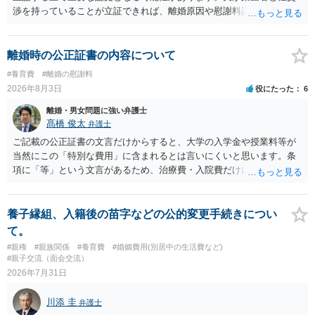
渉を持っていることが立証できれば、離婚原因や慰謝料請求を検討す
る上で重要な事情となります。特に、数年間にわたって特定の相手と
性的関係を継続しているのであれば、その期間や回数が分かる資料は
できるだけ保存しておくことをお勧めいたします。 他方、「夫に不貞
離婚時の公正証書の内容について
がある＝財産分与でも多くもらえる」「当然に親権を取得できる」と
#養育費
#離婚の慰謝料
いう関係にはありません。まず、財産分与は、基本的には夫婦が婚姻
2026年8月3日
役にたった
6
中に形成した財産を清算する制度ですので、不貞行為の有無とは別
に、預貯金、不動産、保険、退職金等の資料を確保しておくことが重
離婚・男女問題に強い弁護士
要です。また、子の親権については、夫婦間の責任問題とは別に、
髙橋 俊太
弁護士
「どのような形がお子様の利益になるか」という観点です。そのた
ご記載の公正証書の文言だけからすると、大学の入学金や授業料等が
め、未就学のお子様について貴方が主として養育しているのであれ
当然にこの「特別な費用」に含まれるとは言いにくいと思います。条
ば、保育園等への送迎、食事・入浴・寝かしつけ等の日常的な育児、
項に「等」という文言があるため、治療費・入院費だけに限定される
通院や予防接種への対応、保育園との連絡、夫婦それぞれの勤務状
わけではありませんが、その前に「病気・事故に伴う費用」と明記さ
況、別居後にどのような養育環境を用意できるかといった、これまで
れていますので、通常は、病気や事故によって臨時に必要となった医
の監護実績や今後の生活状況について整理しておくとよいでしょう。
療費その他これに類する特別支出を念頭に置いた条項と読むのが自然
養子縁組、入籍後の苗字などの公的変更手続きについ
養育費については、離婚後も父母双方がそれぞれの収入に応じて負担
です。したがって、大学の入学金、授業料、受験費用などの教育費に
て。
するのが原則となります。
ついてまで、「この条項があるから当然に半額を請求できる」とまで
#親権
#親族関係
#養育費
#婚姻費用(別居中の生活費など)
は言いにくいと思われます。なお、通常、大学進学費用をどこまで負
#親子交流（面会交流）
担すべきかについては、離婚時の合意内容のほか、子どもの年齢、大
2026年7月31日
学進学についての父母の認識、父母の学歴・収入・資産状況、進学先
や費用などを踏まえて個別に検討することになります。公正証書の他
川添 圭
弁護士
の条項において、養育費の終期についてどのように定められている