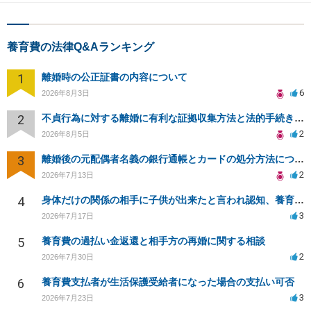
養育費の法律Q&Aランキング
1
離婚時の公正証書の内容について
6
2026年8月3日
2
不貞行為に対する離婚に有利な証拠収集方法と法的手続きについて
2
2026年8月5日
3
離婚後の元配偶者名義の銀行通帳とカードの処分方法について
2
2026年7月13日
4
身体だけの関係の相手に子供が出来たと言われ認知、養育費を要求されているが自身の子供か分からない
3
2026年7月17日
5
養育費の過払い金返還と相手方の再婚に関する相談
2
2026年7月30日
6
養育費支払者が生活保護受給者になった場合の支払い可否
3
2026年7月23日