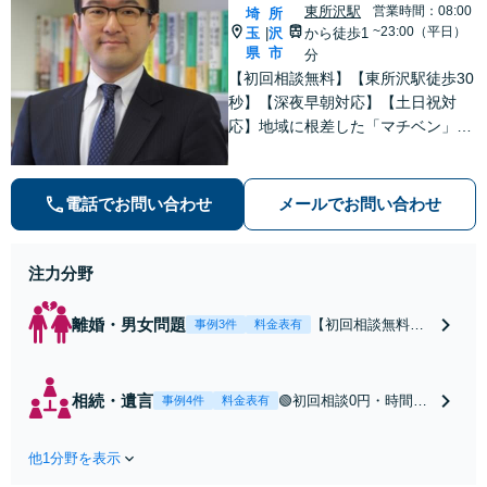
東所沢駅
営業時間：08:00
埼
所
~23:00（平日）
玉
沢
から徒歩1
|
県
市
分
【初回相談無料】【東所沢駅徒歩30
秒】【深夜早朝対応】【土日祝対
応】地域に根差した「マチベン」と
して、みなさまの法律トラブルに真
剣に向き合います。ご都合に合わせ
て出張相談も承ります。リーズナブ
電話でお問い合わせ
メールでお問い合わせ
ルな料金体系をご提供しています。
注力分野
離婚・男女問題
【初回相談無料】
事例3件
料金表有
【東所沢駅徒歩30
秒】【深夜早朝対
応】【土日祝対
相続・遺言
🟢初回相談0円・時間無
事例4件
料金表有
応】中高年離婚／
制限🟢相続の相談はな
財産分与／不貞慰
んでもお問合せくださ
謝料請求／養育費
他1分野を表示
い！遺産分割／遺言書
増額・減額請求な