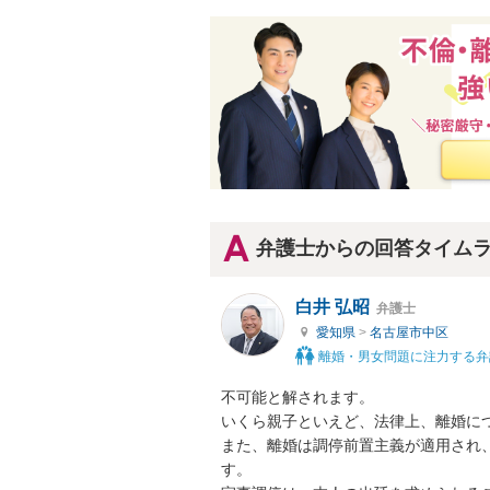
弁護士からの回答タイム
白井 弘昭
弁護士
愛知県
>
名古屋市中区
離婚・男女問題に注力する弁
不可能と解されます。

いくら親子といえど、法律上、離婚につ
また、離婚は調停前置主義が適用され
す。
