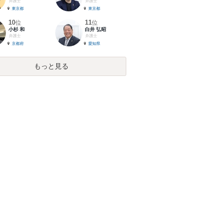
弁護士
弁護士
東京都
東京都
10
11
位
位
小杉 和
白井 弘昭
弁護士
弁護士
京都府
愛知県
もっと見る