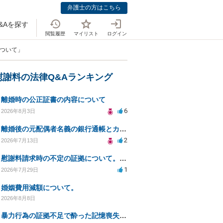
弁護士の方はこちら
&Aを探す
閲覧履歴
マイリスト
ログイン
について」
慰謝料の法律Q&Aランキング
離婚時の公正証書の内容について
6
2026年8月3日
離婚後の元配偶者名義の銀行通帳とカードの処分方法について
2
2026年7月13日
慰謝料請求時の不定の証拠について。効力があるのか知りたい。
1
2026年7月29日
婚姻費用減額について。
2026年8月8日
暴力行為の証拠不足で酔った記憶喪失が認められるか？