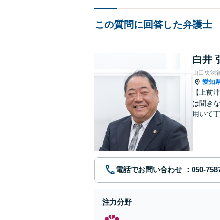
この質問に回答した弁護士
白井 
山口央法
愛知
【上前津
は聞きな
用いて丁
決策は何
す。
電話でお問い合わせ
注力分野