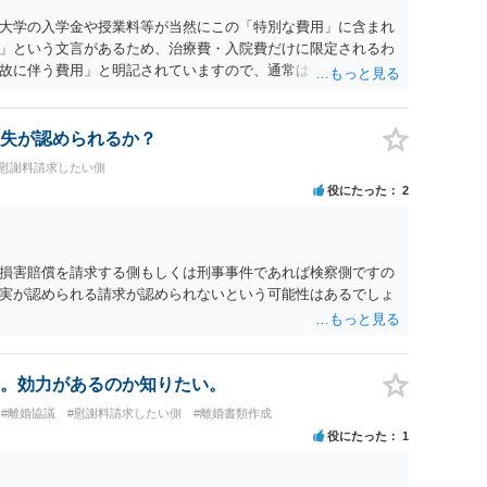
大学の入学金や授業料等が当然にこの「特別な費用」に含まれ
」という文言があるため、治療費・入院費だけに限定されるわ
故に伴う費用」と明記されていますので、通常は、病気や事故
これに類する特別支出を念頭に置いた条項と読むのが自然で
受験費用などの教育費についてまで、「この条項があるから当
いと思われます。なお、通常、大学進学費用をどこまで負担す
失が認められるか？
か、子どもの年齢、大学進学についての父母の認識、父母の学
#慰謝料請求したい側
踏まえて個別に検討することになります。公正証書の他の条項
役にたった
2
に定められているか、大学進学に関する定めの有無、「教育
ついて確認する必要があると考えられます。
損害賠償を請求する側もしくは刑事事件であれば検察側ですの
実が認められる請求が認められないという可能性はあるでしょ
。効力があるのか知りたい。
#離婚協議
#慰謝料請求したい側
#離婚書類作成
役にたった
1