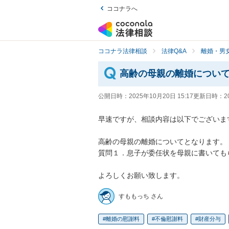
ココナラへ
ココナラ法律相談
法律Q&A
離婚・男
高齢の母親の離婚につい
公開日時：
2025年10月20日 15:17
更新日時：
2
早速ですが、相談内容は以下でございます
高齢の母親の離婚についてとなります。

質問１．息子が委任状を母親に書いても
よろしくお願い致します。
すももっち さん
離婚の慰謝料
不倫慰謝料
財産分与