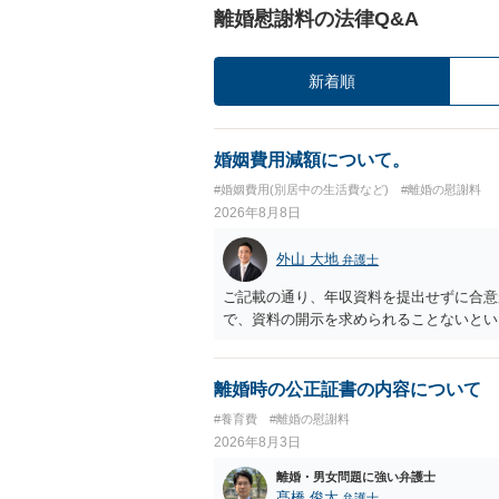
離婚慰謝料の法律Q&A
新着順
婚姻費用減額について。
#婚姻費用(別居中の生活費など)
#離婚の慰謝料
2026年8月8日
外山 大地
弁護士
ご記載の通り、年収資料を提出せずに合意
で、資料の開示を求められることないとい
離婚時の公正証書の内容について
#養育費
#離婚の慰謝料
2026年8月3日
離婚・男女問題に強い弁護士
髙橋 俊太
弁護士