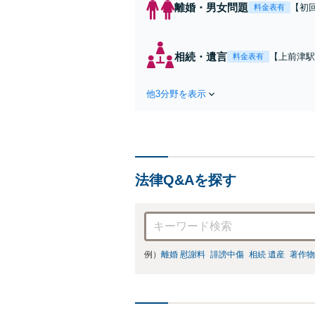
離婚・男女問題
【初
料金表有
を」
者様
ート
相続・遺言
【上前津駅
料金表有
日・
でも、法的
成・終活サ
他3分野を表示
の円滑な財
法律Q&Aを探す
例）
離婚 慰謝料
誹謗中傷
相続 遺産
著作物