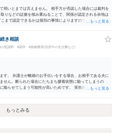
て弱いとまでは言えません。 相手方が否認した場合には裁判を
やり取りなどの証拠を積み重ねることで、関係が認定される余地は
どこまで認定できるかは個別の事情によりますので、お早めに弁
続き相談
婚の慰謝料
#調停
#婚姻費用(別居中の生活費など)
ます。 弁護士が離婚のお手伝いをする場合、お相手である夫に
ません。断られた場合にたちまち膠着状態に陥ってしまうの
に陥らせてしまう可能性が高いためです。 実務的には、ご相談
選択を採らざるを得ないことが圧倒的多数です。
もっとみる