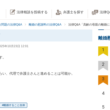
法律相談を投稿する
弁護士を探す
法律Q
女問題の法律Q&A
離婚の慰謝料の法律Q&A
法律Q&A「高齢の母親の離婚
て
離婚
025年10月23日 12:01
1
。

2
らい、代理で弁護士さんと進めることは可能か。

3
4
離婚すること自体
5