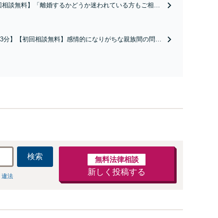
回相談無料】「離婚するかどうか迷われている方もご相談
親権問題や財産分与、慰謝料請求など複雑な課題も、依頼
の状況や希望に合わせた解決策を共に考え、一貫してサポ
いたします。「熟年離婚のご相談もお任せください」【休
3分】【初回相談無料】感情的になりがちな親族間の問題
夜間相談可】
根拠に基づいた公平な解決を目指します。「遺言書作
ポートもお任せ／依頼者さまの想いを大切に、次世代へ
産承継をお手伝いします」【休日・夜間相談可】
検索
無料法律相談
新しく投稿する
 違法