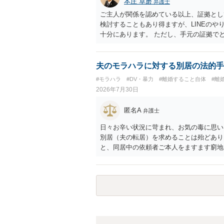
本庄 卓磨
弁護士
ご主人が関係を認めている以上、証拠とし
検討することもあり得ますが、LINEの
十分にあります。 ただし、手元の証拠で
護士に相談されることをおすすめします。
夫のモラハラに対する別居の法的手
#モラハラ
#DV・暴力
#離婚すること自体
#離
2026年7月30日
匿名A
弁護士
日々お辛い状況に苛まれ、お気の毒に思い
別居（夫の転居）を求めることは殆どあり
と、同居中の依頼者ご本人をますます窮地
者さまが転居する形で離婚協議等を進める