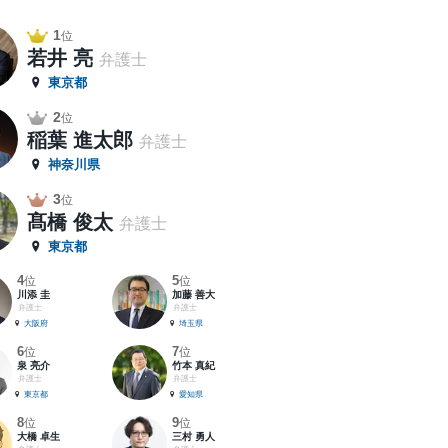
1
位
若井 亮
弁護士
東京都
2
位
稲葉 進太郎
弁護士
神奈川県
3
位
髙橋 俊太
弁護士
東京都
4
5
位
位
川添 圭
加藤 善大
弁護士
弁護士
大阪府
埼玉県
6
7
位
位
泉 亮介
竹本 真紀
弁護士
弁護士
東京都
愛知県
8
9
位
位
大橋 卓生
三村 勇人