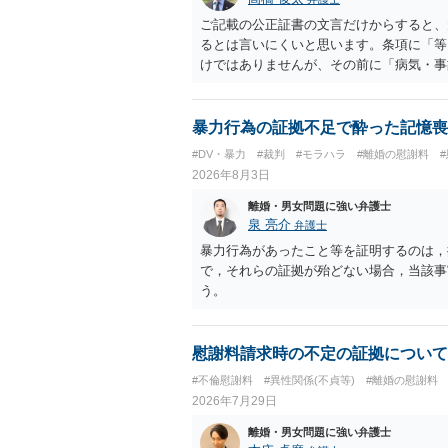
ご記載の公正証書の文言だけからすると、
るとは言いにくいと思います。条項に「等
けではありませんが、その前に「病気・事
によって臨時に必要となった医療費その他
す。したがって、大学の入学金、授業料、
然に半額を請求できる」とまでは言いにく
暴力行為の証拠不足で酔った記憶喪
べきかについては、離婚時の合意内容のほ
#DV・暴力
#裁判
#モラハラ
#離婚の慰謝料
歴・収入・資産状況、進学先や費用などを
2026年8月3日
において、養育費の終期についてどのよう
費」「進学費用」に関する定めの有無等に
離婚・男女問題に強い弁護士
泉 亮介
弁護士
暴力行為があったこと等を証明するのは，
で，それらの証拠が殆どない場合，当該事
う。
慰謝料請求時の不定の証拠について
#不倫慰謝料
#異性関係(不貞等)
#離婚の慰謝料
2026年7月29日
離婚・男女問題に強い弁護士