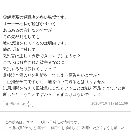
③解雇系の退職者の多い職場です。

オーナー社長が嘘ばかりつく

あるあるの会社なのですが

この先裁判をしても

嘘の反論をしてくるのは明白です。

嘘の反論に対して、

裁判官は正しく判断できますでしょうか？

こちらは解雇された被害者なのに

裁判するだけ疲れてしまって

最後泣き寝入りの和解をしてしまう原告もいますか？

→証拠が全てですから、嘘をついて通るとは限りません。

試用期間をおえて正社員にしたということは能力不足ではないと判
断したということですから、まず負けはないでしょう。
2025年10月17日 11:09
役に立った
2
この投稿は、2025年10月17日時点の情報です。
ご自身の責任のもと適法性・有用性を考慮してご利用いただくようお願いい