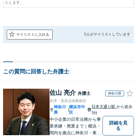
たします。
5人が
マイリストしています
マイリストに入れる
この質問に回答した弁護士
佐山 亮介
弁護士
神奈川県
井澤・黒井法律事務所
日本大通り駅
から徒歩
神奈川
横浜市中
|
県
区
3分
中小企業の日常法務から事
詳細を見
業承継・廃業まで｜横浜・
る
関内を拠点に神奈川・東京