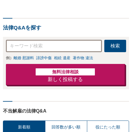
対応【休日・夜間面談可】
【日本大通り駅3分】
法律Q&Aを探す
検索
例）
離婚 慰謝料
誹謗中傷
相続 遺産
著作物 違法
無料法律相談
新しく投稿する
不当解雇の法律Q&A
新着順
回答数が多い順
役にたった順