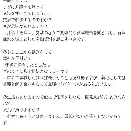
手順としては

まずは弁護士を雇って

交渉をすべきでしょうか？

交渉で解決するのですか？

何か意味がありますか？

→弁護士を雇い、交渉のなかで具体的な解雇理由を聞き出し、解雇
無効を理由とした労働審判を起こすべきです。

②もしここから裁判をして

裁判が長引いて

1年後に決着したとしたら

どのような形で解決となりますか？

→本気で復職したければ長引くこともあり得ますが、着地としては
復職と解決金をもらって退職の2パターンがあると思います。

③生活もありますので他社で仕事をしたら、復職意思なしとみなさ
れて、

裁判に負けますか？

→必ずしもそうとは言えません。日銭がないと暮らせないからで
す。
