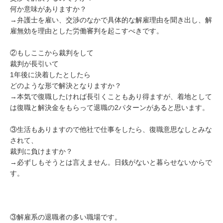
何か意味がありますか？

→弁護士を雇い、交渉のなかで具体的な解雇理由を聞き出し、解
雇無効を理由とした労働審判を起こすべきです。

②もしここから裁判をして

裁判が長引いて

1年後に決着したとしたら

どのような形で解決となりますか？

→本気で復職したければ長引くこともあり得ますが、着地として
は復職と解決金をもらって退職の2パターンがあると思います。

③生活もありますので他社で仕事をしたら、復職意思なしとみな
されて、

裁判に負けますか？

→必ずしもそうとは言えません。日銭がないと暮らせないからで
す。

③解雇系の退職者の多い職場です。
