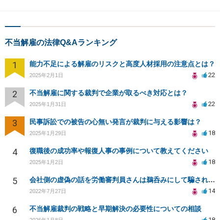
不当解雇の法律Q&Aランキング
1
能力不足による解雇のリスクと高度人材採用の注意点とは？
22
2025年2月1日
2
不当解雇に関する裁判で企業が取るべき対応とは？
22
2025年1月31日
3
民事訴訟での被告の心無い発言が裁判に与える影響は？
18
2025年1月29日
4
復職後の成功率や報復人事の事例について教えてください
18
2025年1月2日
5
会社側の虚偽の話を労働審判員さんは鵜呑みにして騙されてしまいました。
14
2022年7月27日
6
不当解雇裁判の戦略と早期解決の必要性についての相談
18
2026年1月8日