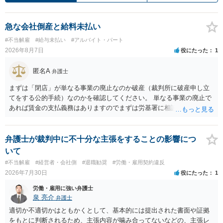
急な会社倒産と給料未払い
#不当解雇
#給与未払い
#アルバイト・パート
2026年8月7日
役にたった
1
匿名A
弁護士
まずは「閉店」が単なる事業の廃止なのか破産（裁判所に破産申し立
てをする公的手続）なのかを確認してください。 単なる事業の廃止で
あれば賃金の支払義務はありますのでまずは労基署に相談してくださ
い。破産申立てであれば破産手続きの中で破産管財人から（全額は難
しいかもしれませんが）賃金などの労働債権は他の債務より優先して
支払われます。ただし支払までにかなり時間がかかるでしょう。 さら
弁護士が裁判中に不十分な主張をすることの影響につ
に、「独立行政法人労働者健康安全機構 」という公的機関が未払賃金
いて
の立替事業を行っています。詳しくは、同機構の＜未払賃金立替払相
#不当解雇
#経営者・会社側
#退職勧奨
#労働・雇用契約違反
談コーナー＞ TEL 044-431-8663 相談時間：土日祝日を除く9:15～1
2026年7月30日
役にたった
1
7:00 に相談してみてください。同じように未払となった他の従業員の
方がいれば一緒に相談してみるといいでしょう。
労働・雇用に強い弁護士
泉 亮介
弁護士
適切か不適切かはともかくとして、基本的には提出された書面や証拠
をもとに判断されるため、主張内容が噛み合ってないなどの、主張レ