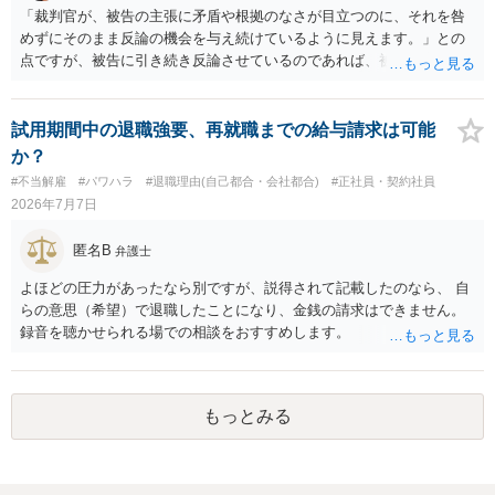
「裁判官が、被告の主張に矛盾や根拠のなさが目立つのに、それを咎
めずにそのまま反論の機会を与え続けているように見えます。」との
点ですが、被告に引き続き反論させているのであれば、被告の主張が
不十分な点が裁判官からしてもあるからかと思います。手続保障を尽
くしている場合があります。被告がこれ以上ありませんと言えば終わ
るかと思います。ご参考にしてください。
試用期間中の退職強要、再就職までの給与請求は可能
か？
#不当解雇
#パワハラ
#退職理由(自己都合・会社都合)
#正社員・契約社員
2026年7月7日
匿名B
弁護士
よほどの圧力があったなら別ですが、説得されて記載したのなら、 自
らの意思（希望）で退職したことになり、金銭の請求はできません。
録音を聴かせられる場での相談をおすすめします。
もっとみる