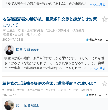
ベルでの整合性の無さ等がないのであれば、その発言のみで大きく不
利になるということはないように思われます。
地位確認訴訟の勝訴後、復職条件交渉と嫌がらせ対策
について
#不当解雇
#労働・雇用契約違反
#正社員・契約社員
#労働審判
#経営者・会社側
#職場いじめ
2026年7月21日
役にたった
1
岡田 晃朝
弁護士
復職時は前の地位、雇用条件になるかと思います。 そして、それを引
き下げるような処分があれば、そこをまた争うとなるでしょう。 復職
までの事実上の筋道は弁護士が協議することもあれば、あなたがご自
身で協議することもあります。 たいていは、訴訟判決までの依頼でし
ょうから、別途費用が発生することもありますが、出勤日時の設定く
らいならサービスでしてくれるかもしれません。
裁判官の反論機会提供の意図と通常手続きの違いは？
#不当解雇
#労働・雇用契約違反
#経営者・会社側
#正社員・契約社員
2026年7月19日
役にたった
1
肥田 弘昭
弁護士