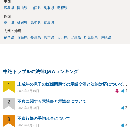
中国
広島県
岡山県
山口県
鳥取県
島根県
四国
香川県
愛媛県
高知県
徳島県
九州・沖縄
福岡県
佐賀県
長崎県
熊本県
大分県
宮崎県
鹿児島県
沖縄県
中絶トラブルの法律Q&Aランキング
1
未成年の息子の妊娠問題での示談交渉と法的対応について相談
4
2026年7月10日
2
不貞に関する示談書と示談金について
2
2026年7月28日
3
不貞行為の手切れ金について
3
2026年7月21日