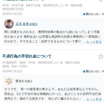
するものではない」旨を明記しておく方が安全です。また、清算条項
#中絶
#音信不通
#婚外の妊娠
#慰謝料請求したい側
#婚約破棄
を入れる場合にも、「夫と不貞相手との間に限る」と対象を明確にす
#異性関係(不貞等)
べきです。 他方、不貞相手が夫から示談金を受け取る場合、その名目
2026年7月23日
役にたった
2
や内容によっては、後に貴方が不貞相手へ慰謝料請求する際、不貞相
手側から「すでに夫との間で一定の清算がされている」「夫側から支
正木 友啓
弁護士
払を受けた」などと（その当否は別として）反論等されてこじれてし
まう可能性があります。そのため、示談金の趣旨、清算対象、妻の請
間に弁護士を入れると、費用対効果の観点から損になってしまう可能
求権への影響を明確にしておくことが重要です。示談金１８０万円の
性があります 無料あるいは安価な相談料の弁護士事務所に一度相談に
妥当性については、中絶、精神的苦痛、通院・治療の有無、診断内
行かれて、今できること・請求できるものについて整理されるのがよ
容、夫の説明内容、妊娠・中絶に至る経緯等によって変わります。中
いかと思います
絶について双方同意があったとしても、身体的・精神的負担が考慮さ
れることはありますが、夫が当初から離婚できないと伝えていた事情
不貞行為の手切れ金について
があるなら、結婚期待を理由とする損害については争い得る部分もあ
#不倫慰謝料
#裁判
#中絶
#慰謝料請求したい側
#婚外の妊娠
ります。 なお、貴方から不貞相手へ請求する慰謝料額は、夫が不貞相
#恐喝・脅迫への対応
手に支払う示談金額だけで決まるものではありません。不貞期間、回
2026年7月21日
役にたった
3
数、婚姻期間、夫婦関係への影響、離婚・別居の有無、相手方の認識
等によって判断されます。 今後の状況等に応じて、弁護士への個別相
匿名A
弁護士
談も検討なさった方がよいでしょう。
そうです。 第一の被害者が奥さんで、あなたは加害者なんですから。
現在は、2人で不法行為を積極的にやった、あげくにその共同不法行為
者同士で、揉めてる状況です。 知らずに騙されたならともか
く・・・。 それでも経緯を考えれば多少は、その男よりは同情できる