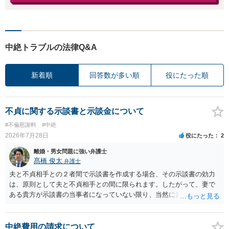
中絶トラブルの法律Q&A
新着順
回答数が多い順
役にたった順
不貞に関する示談書と示談金について
#不倫慰謝料
#中絶
2026年7月28日
役にたった
2
離婚・男女問題に強い弁護士
髙橋 俊太
弁護士
夫と不貞相手との２者間で示談書を作成する場合、その示談書の効力
は、原則として夫と不貞相手との間に限られます。したがって、妻で
ある貴方が示談書の当事者になっていない限り、当然に貴方の不貞慰
謝料請求権が消滅するわけではありません。もっとも、後日の争いを
避けるためには、示談書の中に「本示談は夫と不貞相手との間の清算
に限るものであり、妻の不貞相手に対する慰謝料請求権を放棄・制限
中絶費用の請求について