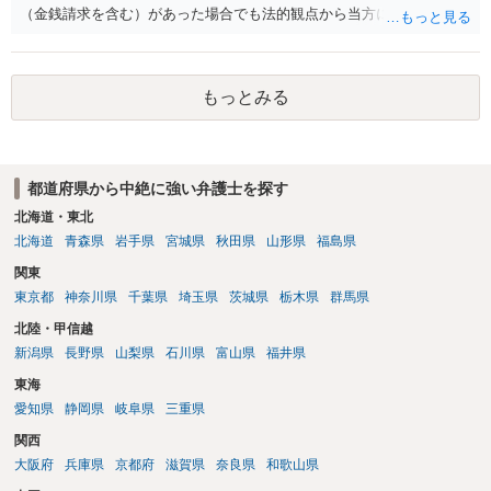
（金銭請求を含む）があった場合でも法的観点から当方に支払うべき
義務があるのかを精査し、回答することができます。 代理人を立てな
いのであれば、基本的にはご自身で対応していくことになります。 こ
れ以上の要求を回避するためには、合意内容を書面しておくことで
もっとみる
す。 特に重要な点としては、合意事項以外には貸し借りが無いことを
確認する条項（清算条項）をきちんと盛り込んでおくことです。 お金
を払うにしても、紛争が蒸し返されないよう、合意書を作成して取り
交わすようにしてください。
都道府県から中絶に強い弁護士を探す
北海道・東北
北海道
青森県
岩手県
宮城県
秋田県
山形県
福島県
関東
東京都
神奈川県
千葉県
埼玉県
茨城県
栃木県
群馬県
北陸・甲信越
新潟県
長野県
山梨県
石川県
富山県
福井県
東海
愛知県
静岡県
岐阜県
三重県
関西
大阪府
兵庫県
京都府
滋賀県
奈良県
和歌山県