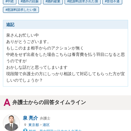
中絶
婚外の妊娠
婚約破棄
慰謝料請求された側
音信不通
慰謝料請求したい側
追記
泉さんお忙しい中

ありがとうございます。

もしこのまま相手からのアクションが無く

中絶をせず出産をした場合こちらは養育費を払う羽目になると思
うのですが

おかしな話だと思ってしまいます

現段階で弁護士の方にしっかり相談して対応してもらった方が宜
しいのでしょうか？
弁護士からの回答タイムライン
泉 亮介
弁護士
東京都
>
港区