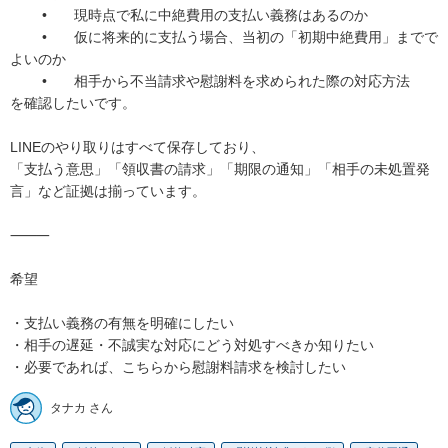
	•	現時点で私に中絶費用の支払い義務はあるのか

	•	仮に将来的に支払う場合、当初の「初期中絶費用」までで
よいのか

	•	相手から不当請求や慰謝料を求められた際の対応方法

を確認したいです。

LINEのやり取りはすべて保存しており、

「支払う意思」「領収書の請求」「期限の通知」「相手の未処置発
言」など証拠は揃っています。

⸻

希望

・支払い義務の有無を明確にしたい

・相手の遅延・不誠実な対応にどう対処すべきか知りたい

・必要であれば、こちらから慰謝料請求を検討したい
タナカ さん