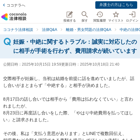
弁護士の方はこちら
ココナラへ
投稿する
探す
閲覧履歴
マイリスト
ログイン
ココナラ法律相談
法律Q&A
離婚・男女問題の法律Q&A
中絶の法律Q
妊娠・中絶に関するトラブル：誠実に対応したの
に相手が手術を行わず、費用請求が続いています
公開日時：
2025年10月15日 19:59
更新日時：
2025年10月18日 21:40
交際相手が妊娠し、当初は結婚を前提に話を進めていましたが、話
し合いがまとまらず「中絶する」と相手が決めました。

8月17日の話し合いでは相手から「費用は払わなくていい」と言わ
れましたが、

8月23日に再度話し合いをした際、「やはり中絶費用を払ってほし
い」と請求されました。

その後、私は「支払う意思があります」とLINEで複数回伝え、
