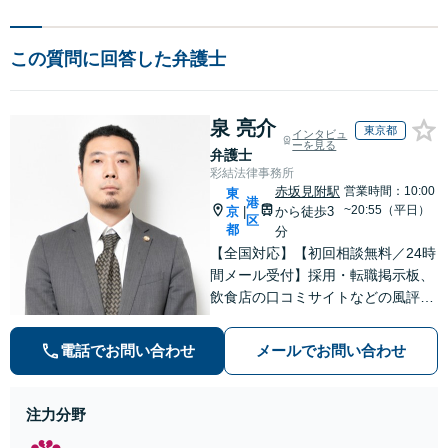
この質問に回答した弁護士
泉 亮介
東京都
インタビュ
ーを見る
弁護士
彩結法律事務所
赤坂見附駅
営業時間：10:00
東
港
~20:55（平日）
京
から徒歩3
|
区
都
分
【全国対応】【初回相談無料／24時
間メール受付】採用・転職掲示板、
飲食店の口コミサイトなどの風評被
害対策など実績あり！【刑事】犯罪
の種類を問わず相談可。可能な限り
電話でお問い合わせ
メールでお問い合わせ
早期対応で駆けつけサポート【労
働】不当解雇・残業代請求はおまか
せください
注力分野