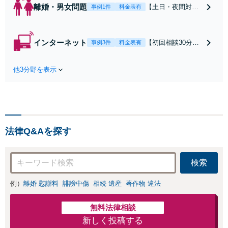
離婚・男女問題
【土日・夜間対応
事例1件
料金表有
可】【初回相談30
分無料】「相手方
から書面を提示さ
インターネット
【初回相談30分無
事例3件
料金表有
れたら、サインす
料】状況に応じて
る前にご相談を」
手段を使い分け、
経験豊富な弁護士
他3分野を表示
適切な方法で投稿
が全力で交渉にあ
の削除・発信者情
たります！相手方
報開示請求をおこ
と直接話す精神的
ないます「企業や
負担を軽減「弁護
お店の風評被害対
士の交渉で慰謝料
策／売り上げ低下
金額アップ／減額
法律Q&Aを探す
防止のために尽
交渉も対応可」
力」加害者側の対
【完全個室対応】
応可：開示請求の
検索
意見照会が来たと
きの対処法、被害
例）
離婚 慰謝料
誹謗中傷
相続 遺産
著作物 違法
者との示談交渉
無料法律相談
新しく投稿する