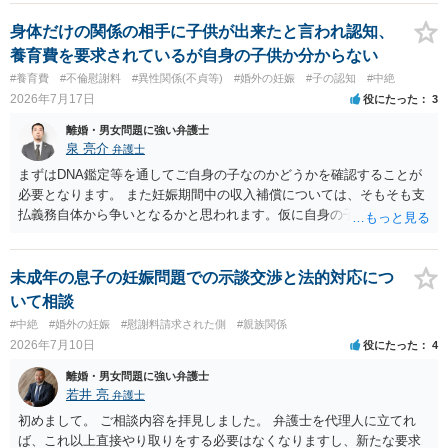
というだけですから。
身体だけの関係の相手に子供が出来たと言われ認知、
養育費を要求されているが自身の子供か分からない
#養育費
#不倫慰謝料
#異性関係(不貞等)
#婚外の妊娠
#子の認知
#中絶
2026年7月17日
役にたった
3
離婚・男女問題に強い弁護士
泉 亮介
弁護士
まずはDNA鑑定等を通してご自身の子なのかどうかを確認することが
必要となります。 また妊娠期間中の収入補償については、そもそも支
払義務自体から争いとなるかと思われます。仮に自身の子であったと
して、そのことから当然に補償義務が発生するものではありません。
相手に弁護士がついているということであれば、依頼をするかしない
かは別として一度ご自身も個別に弁護士に相談をされたほうが良いで
未成年の息子の妊娠問題での示談交渉と法的対応につ
しょう。
いて相談
#中絶
#婚外の妊娠
#慰謝料請求された側
#親族関係
2026年7月10日
役にたった
4
離婚・男女問題に強い弁護士
若井 亮
弁護士
初めまして。 ご相談内容を拝見しました。 弁護士を代理人に立てれ
ば、これ以上直接やり取りをする必要はなくなりますし、新たな要求