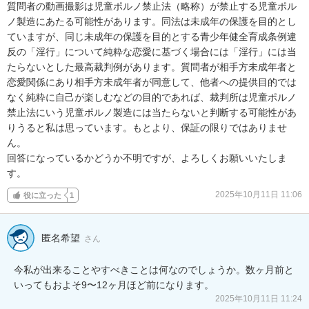
質問者の動画撮影は児童ポルノ禁止法（略称）が禁止する児童ポル
ノ製造にあたる可能性があります。同法は未成年の保護を目的とし
ていますが、同じ未成年の保護を目的とする青少年健全育成条例違
反の「淫行」について純粋な恋愛に基づく場合には「淫行」には当
たらないとした最高裁判例があります。質問者が相手方未成年者と
恋愛関係にあり相手方未成年者が同意して、他者への提供目的では
なく純粋に自己が楽しむなどの目的であれば、裁判所は児童ポルノ
禁止法にいう児童ポルノ製造には当たらないと判断する可能性があ
りうると私は思っています。もとより、保証の限りではありませ
ん。

回答になっているかどうか不明ですが、よろしくお願いいたしま
す。
2025年10月11日 11:06
役に立った
1
匿名希望
さん
今私が出来ることやすべきことは何なのでしょうか。数ヶ月前と
いってもおよそ9〜12ヶ月ほど前になります。
2025年10月11日 11:24