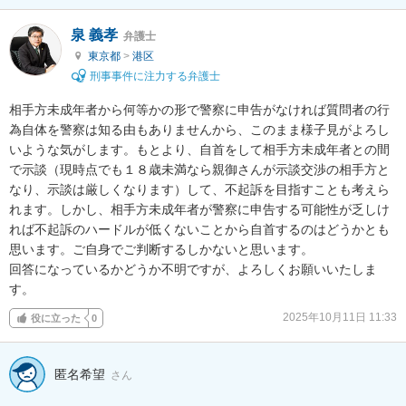
泉 義孝
弁護士
東京都
>
港区
刑事事件に注力する弁護士
相手方未成年者から何等かの形で警察に申告がなければ質問者の行
為自体を警察は知る由もありませんから、このまま様子見がよろし
いような気がします。もとより、自首をして相手方未成年者との間
で示談（現時点でも１８歳未満なら親御さんが示談交渉の相手方と
なり、示談は厳しくなります）して、不起訴を目指すことも考えら
れます。しかし、相手方未成年者が警察に申告する可能性が乏しけ
れば不起訴のハードルが低くないことから自首するのはどうかとも
思います。ご自身でご判断するしかないと思います。

回答になっているかどうか不明ですが、よろしくお願いいたしま
す。
2025年10月11日 11:33
役に立った
0
匿名希望
さん