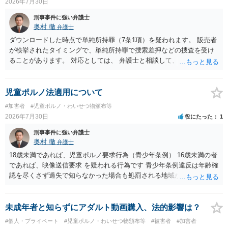
2026年7月30日
刑事事件に強い弁護士
奥村 徹
弁護士
ダウンロードした時点で単純所持罪（7条1項）を疑われます。 販売者
が検挙されたタイミングで、単純所持罪で捜索差押などの捜査を受け
ることがあります。 対応としては、 弁護士と相談して、 児童ポルノ
と知らなかったという弁解を厚くした書面を作成してもらい 警察に相
談しておく などが考えられます。
児童ポルノ法適用について
#加害者
#児童ポルノ・わいせつ物頒布等
2026年7月30日
役にたった
1
刑事事件に強い弁護士
奥村 徹
弁護士
18歳未満であれば、児童ポルノ要求行為（青少年条例） 16歳未満の者
であれば、映像送信要求 を疑われる行為です 青少年条例違反は年齢確
認を尽くさず過失で知らなかった場合も処罰される地域があるので、
注意して下さい
未成年者と知らずにアダルト動画購入、法的影響は？
#個人・プライベート
#児童ポルノ・わいせつ物頒布等
#被害者
#加害者