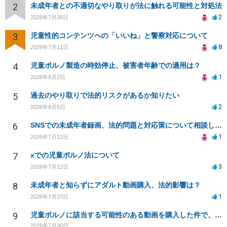
2
未成年者との不適切なやり取りが法に触れる可能性と対処法
2
2026年7月26日
3
児童性的コンテンツへの「いいね」と警察対応について
8
2026年7月11日
4
児童ポルノ製造の時効停止、被害者年齢での適用は？
1
2026年8月2日
5
過去のやり取りで法的リスクがあるか知りたい
2
2026年8月5日
6
SNSでの未成年者録画、法的問題と対応策について相談したい
1
2026年7月12日
7
xでの児童ポルノ法について
3
2026年7月12日
8
未成年者と知らずにアダルト動画購入、法的影響は？
1
2026年7月27日
9
児童ポルノに該当する可能性のある動画を購入した件で、家族や職場に知られたり、逮捕などあるのでしょうか
2026年7月30日