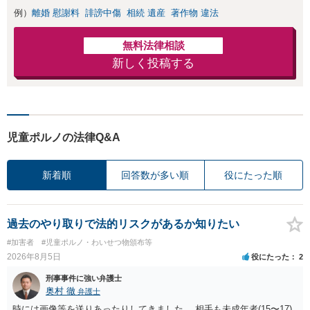
例）
離婚 慰謝料
誹謗中傷
相続 遺産
著作物 違法
無料法律相談
新しく投稿する
児童ポルノの法律Q&A
新着順
回答数が多い順
役にたった順
過去のやり取りで法的リスクがあるか知りたい
#加害者
#児童ポルノ・わいせつ物頒布等
2026年8月5日
役にたった
2
刑事事件に強い弁護士
奥村 徹
弁護士
時には画像等を送りあったりしてきました。 相手も未成年者(15〜17)