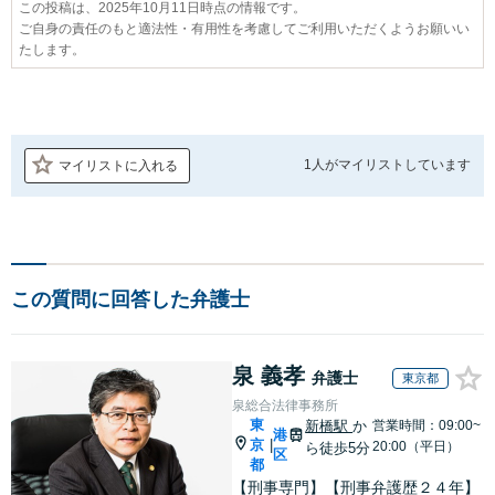
この投稿は、2025年10月11日時点の情報です。
ご自身の責任のもと適法性・有用性を考慮してご利用いただくようお願いい
たします。
1人が
マイリストしています
マイリストに入れる
この質問に回答した弁護士
泉 義孝
弁護士
東京都
泉総合法律事務所
東
新橋駅
か
営業時間：09:00~
港
京
|
20:00（平日）
ら徒歩5分
区
都
【刑事専門】【刑事弁護歴２４年】