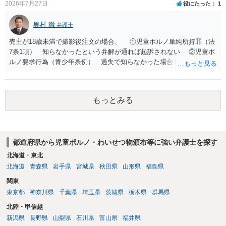
2026年7月27日
役にたった
1
奥村 徹
弁護士
売主が18歳未満で撮影後注文の場合、 ①児童ポルノ単純所持罪（法
7条1項） 知らなかったという弁解が通れば起訴されない ②児童ポ
ルノ要求行為（青少年条例） 過失で知らなかった場合も処罰される
地域がある の罪名が検討されます。 警察にバレれば捜索差押を受け
ることになります。 対応としては、福祉犯罪に詳しい弁護士に相談
した上で 相手方の地域も知らない・年齢も知らなかったという弁
もっとみる
解 もう消したので持ってない という弁解を用意して、警察相談を
検討してください。
都道府県から児童ポルノ・わいせつ物頒布等に強い弁護士を探す
北海道・東北
北海道
青森県
岩手県
宮城県
秋田県
山形県
福島県
関東
東京都
神奈川県
千葉県
埼玉県
茨城県
栃木県
群馬県
北陸・甲信越
新潟県
長野県
山梨県
石川県
富山県
福井県