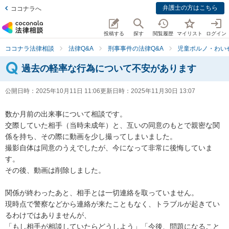
弁護士の方はこちら
ココナラへ
投稿する
探す
閲覧履歴
マイリスト
ログイン
ココナラ法律相談
法律Q&A
刑事事件の法律Q&A
児童ポルノ・わい
過去の軽率な行為について不安があります
公開日時：
2025年10月11日 11:06
更新日時：
2025年11月30日 13:07
数か月前の出来事について相談です。

交際していた相手（当時未成年）と、互いの同意のもとで親密な関
係を持ち、その際に動画を少し撮ってしまいました。

撮影自体は同意のうえでしたが、今になって非常に後悔していま
す。

その後、動画は削除しました。

関係が終わったあと、相手とは一切連絡を取っていません。

現時点で警察などから連絡が来たこともなく、トラブルが起きてい
るわけではありませんが、

「もし相手が相談していたらどうしよう」「今後、問題になること