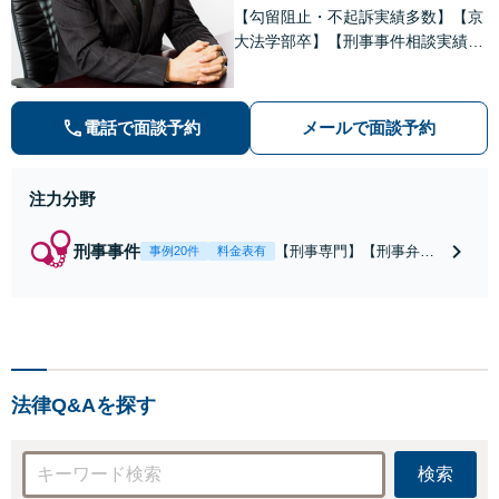
【勾留阻止・不起訴実績多数】【京
大法学部卒】【刑事事件相談実績77
66件（事務所全体）】【着手金原則
２５万円、成功報酬原則３３万円】
【弁護士泉義孝が相談、刑事弁護を
電話で面談予約
メールで面談予約
担当】【逮捕・勾留でお悩みの方は
ご相談下さい】
注力分野
刑事事件
【刑事専門】【刑事弁護
事例20件
料金表有
歴24年】【事務所全体刑
事相談実績7766件】【釈
放・不起訴実績多数】
【京大法学部卒】【着手
金原則２２万円（税
込）】【弁護士泉義孝が
法律Q&Aを探す
相談、弁護を直接担当】
逮捕されお困りの方は是
非弁護士泉義孝にご相談
検索
ご依頼下さい。