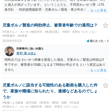
と成人が混ざっています。 ということだと、不同意わいせつ罪（176
条3項）・性的姿態撮影罪・児童ポルノ製造・青少年条例違反（わいせ
つ行為 児童ポルノ要求）などが検討されます。 重い罪もあるの
で、警察にバレれば、それなりの捜査を受けるでしょう。
児童ポルノ製造の時効停止、被害者年齢での適用は？
#児童ポルノ・わいせつ物頒布等
#私選弁護人
#前科・前歴をつけたくない
#刑事裁判
#加害者
2026年8月2日
役にたった
1
刑事事件に強い弁護士
奥村 徹
弁護士
現時点では わいせつ画像を製造した場合、児童ポルノ製造は時効は3
年ですが、被害者が18歳になるまで時効が停止する という規定はあり
ません
児童ポルノに該当する可能性のある動画を購入した件
で、家族や職場に知られたり、逮捕などあるのでしょ
うか
#逮捕による解雇・退学回避
#加害者
#釈放・保釈
#不起訴
#児童ポルノ・わいせつ物頒布等
#前科・前歴をつけたくない