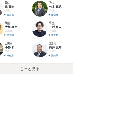
6
7
位
位
泉 亮介
竹本 真紀
弁護士
弁護士
東京都
愛知県
8
9
位
位
大橋 卓生
三村 勇人
弁護士
弁護士
東京都
東京都
10
11
位
位
小杉 和
白井 弘昭
弁護士
弁護士
京都府
愛知県
もっと見る