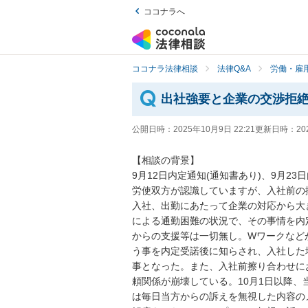
ココナラへ
ココナラ法律相談
法律Q&A
労働・雇用
出社強要と企業の交渉拒
公開日時：
2025年10月9日 22:21
更新日時：
20
【相談の背景】

9月12日内定通知(通知書あり)、9月2
労使双方が認識していますが、入社前の
入社、出勤にあたって企業の対応から大
による通勤困難の状況で、その事情を内
からの支援等は一切無し。Wワークなど
う事を内定受諾後に知らされ、入社した
事となった。また、入社前擦り合わせに
頼関係が崩壊している。10月1日以降、
は毎日当方からの訴えを無視した内容の