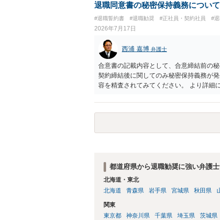
退職同意書の秘密保持義務について
#退職誓約書
#退職勧奨
#正社員・契約社員
#
2026年7月17日
西浦 嘉博
弁護士
合意書の記載内容として、合意締結前の秘
契約締結後に関してのみ秘密保持義務が発
容を精査されてみてください。 より詳細
ることを検討ください。
都道府県から退職勧奨に強い弁護士
北海道・東北
北海道
青森県
岩手県
宮城県
秋田県
関東
東京都
神奈川県
千葉県
埼玉県
茨城県