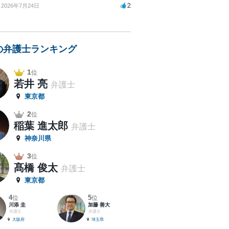
2
2026年7月24日
の弁護士ランキング
1
位
若井 亮
弁護士
東京都
2
位
稲葉 進太郎
弁護士
神奈川県
3
位
髙橋 俊太
弁護士
東京都
4
5
位
位
川添 圭
加藤 善大
弁護士
弁護士
大阪府
埼玉県