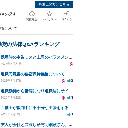
弁護士の方はこちら
&Aを探す
閲覧履歴
マイリスト
ログイン
姿勢について」
勧奨の法律Q&Aランキング
採用時の申告ミスと上司のハラスメント、事前対応は？
2026年7月31日
退職同意書の秘密保持義務について
2
2026年7月17日
退職勧奨から鬱病になり退職届にサインした
1
2026年7月22日
弁護士が裁判中に不十分な主張をすることの影響について
1
2026年7月30日
友人が会社と共謀し給与明細改ざん、生活保護不正受給の法的影響は？