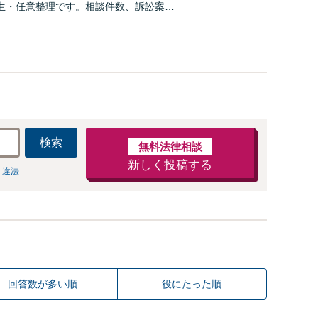
生・任意整理です。相談件数、訴訟案
数多く担当しています。依頼人さまにと
効用を得られるように頑張っています。
検索
無料法律相談
新しく投稿する
 違法
回答数が多い順
役にたった順