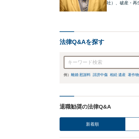
社）、破産・再
件、交渉案件を
って、最大限の
法律Q&Aを探す
例）
離婚 慰謝料
誹謗中傷
相続 遺産
著作物
退職勧奨の法律Q&A
新着順