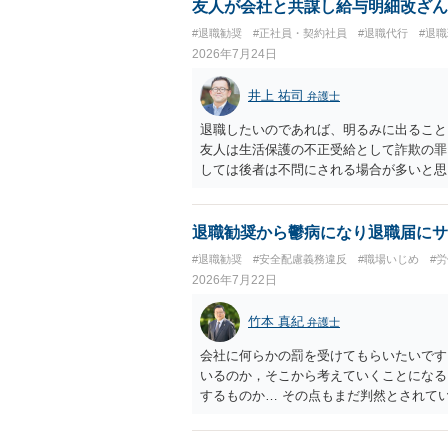
友人が会社と共謀し給与明細改ざん
#退職勧奨
#正社員・契約社員
#退職代行
#退
2026年7月24日
井上 祐司
弁護士
退職したいのであれば、明るみに出ること
友人は生活保護の不正受給として詐欺の罪
しては後者は不問にされる場合が多いと思
退職勧奨から鬱病になり退職届にサ
#退職勧奨
#安全配慮義務違反
#職場いじめ
#
2026年7月22日
竹本 真紀
弁護士
会社に何らかの罰を受けてもらいたいです
いるのか，そこから考えていくことになる
するものか… その点もまだ判然とされて
ば，その点を検討していくことから始める