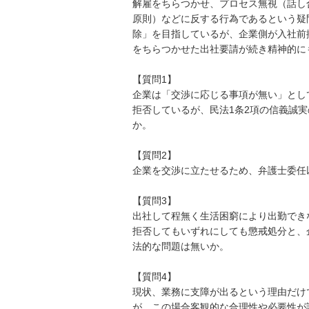
解雇をちらつかせ、プロセス無視（話し
原則）などに反する行為であるという疑
除」を目指しているが、企業側が入社前
をちらつかせた出社要請が続き精神的に
【質問1】

企業は「交渉に応じる事項が無い」とし
拒否しているが、民法1条2項の信義誠
か。

【質問2】

企業を交渉に立たせるため、弁護士委任
【質問3】

出社して程無く生活困窮により出勤でき
拒否してもいずれにしても懲戒処分と、
法的な問題は無いか。

【質問4】

現状、業務に支障が出るという理由だけ
が、この場合客観的な合理性や必要性が