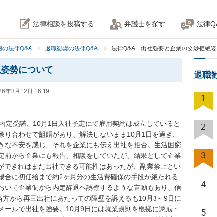
法律相談を投稿する
弁護士を探す
法律Q
の法律Q&A
退職勧奨の法律Q&A
法律Q&A「出社強要と企業の交渉拒絶
絶姿勢について
退職
26年3月12日 16:19
1
3日内定受諾、10月1日入社予定にて雇用契約は成立していると
2
擦り合わせで齟齬があり、解決しないまま10月1日を過ぎ、
きな不安を感じ、それを企業にも伝え出社を拒否。生活困窮
3
定前から企業にも報告、相談をしていたが、結果として企業
ができればまだ出社できる可能性はあったが、副業禁止とい
場合に初任給まで約2ヶ月分の生活費確保の手段が絶たれる
4
おいて企業側から内定辞退へ誘導するような言動もあり、信
当方から再三出社にあたっての障壁を訴えるも10月3～9日に
メールで出社を強要。10月9日には就業規則を根拠に懲戒・
5