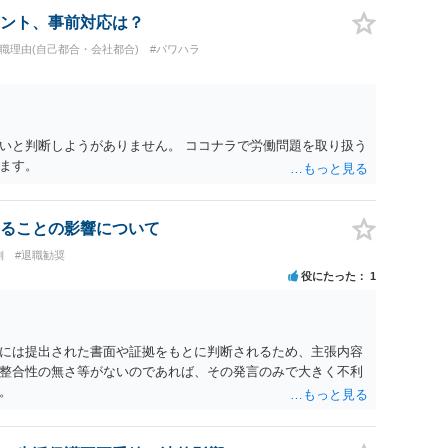
ント、事前対応は？
退職理由(自己都合・会社都合)
#パワハラ
いと判断しようがありません。 ココナラで労働問題を取り扱う
ます。
ることの影響について
側
#退職勧奨
役にたった
1
には提出された書面や証拠をもとに判断されるため、主張内容
整合性の無さ等がないのであれば、その発言のみで大きく不利
。