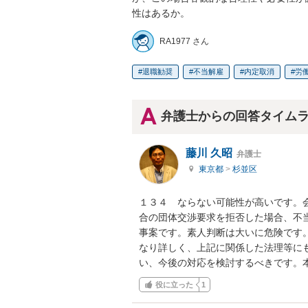
性はあるか。
RA1977 さん
退職勧奨
不当解雇
内定取消
労
弁護士からの回答タイム
藤川 久昭
弁護士
東京都
>
杉並区
１３４　ならない可能性が高いです。
合の団体交渉要求を拒否した場合、不
事案です。素人判断は大いに危険です
なり詳しく、上記に関係した法理等に
い、今後の対応を検討するべきです。
役に立った
1