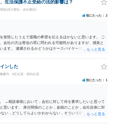
、生活保護不正受給の法的影響は？
職理由(自己都合・会社都合)
役にたった
2
を覚悟したうえで退職の希望を伝えるほかないと思います。 ご
、会社の方は脅迫の罪に問われる可能性がありますが、感覚と
います。 逮捕されるかどうかはケースバイケースです。
インした
労働審判
#正社員・契約社員
役にたった
1
。 →相談者様において，会社に対して何を要求したいと思って
と思います。 身分関係のことか，金銭のことか，会社自体に対
いない，どうしてらよいかわからない，そういう状態なのであれ
のがよいと思います。