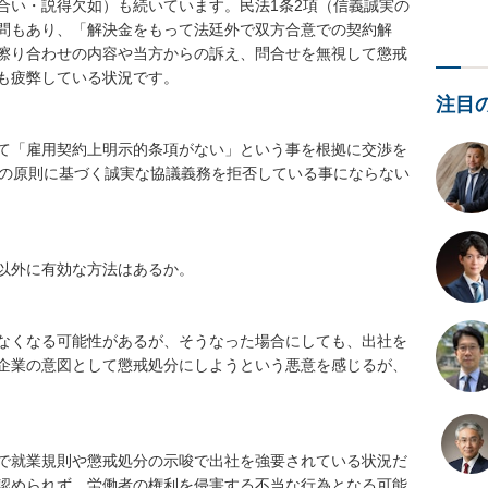
合い・説得欠如）も続いています。民法1条2項（信義誠実の
問もあり、「解決金をもって法廷外で双方合意での契約解
擦り合わせの内容や当方からの訴え、問合せを無視して懲戒
も疲弊している状況です。

注目
て「雇用契約上明示的条項がない」という事を根拠に交渉を
実の原則に基づく誠実な協議義務を拒否している事にならない
以外に有効な方法はあるか。

なくなる可能性があるが、そうなった場合にしても、出社を
企業の意図として懲戒処分にしようという悪意を感じるが、
で就業規則や懲戒処分の示唆で出社を強要されている状況だ
認められず、労働者の権利を侵害する不当な行為となる可能