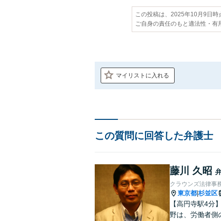
この投稿は、2025年10月9日
ご自身の責任のもと適法性・有
マイリストに入れる
この質問に回答した弁護士
藤川 久昭
クラウンズ法律事
東京都
杉並区
|
【高円寺駅4分
野は、労働者側