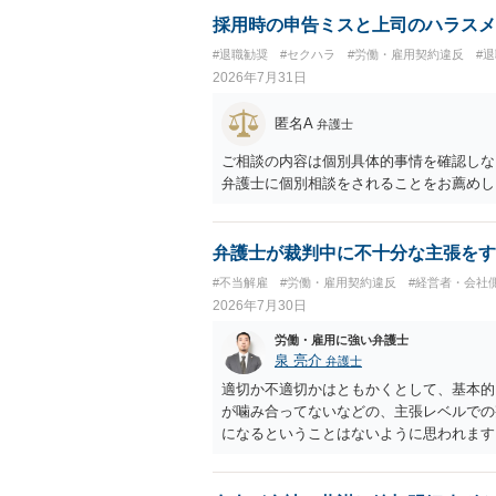
採用時の申告ミスと上司のハラスメ
#退職勧奨
#セクハラ
#労働・雇用契約違反
#
2026年7月31日
匿名A
弁護士
ご相談の内容は個別具体的事情を確認しな
弁護士に個別相談をされることをお薦めし
弁護士が裁判中に不十分な主張をす
#不当解雇
#労働・雇用契約違反
#経営者・会社
2026年7月30日
労働・雇用に強い弁護士
泉 亮介
弁護士
適切か不適切かはともかくとして、基本的
が噛み合ってないなどの、主張レベルでの
になるということはないように思われます